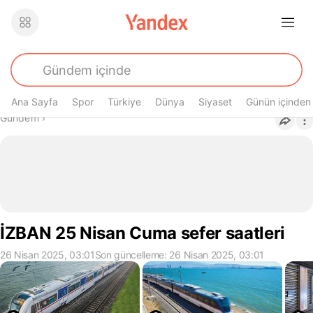
Ana Sayfa
Spor
Türkiye
Dünya
Siyaset
Günün içinden
Buradasın
Gündem
›
İZBAN 25 Nisan Cuma sefer saatleri
26 Nisan 2025, 03:01
Son güncelleme: 26 Nisan 2025, 03:01