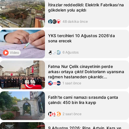
İtirazlar reddedildi: Elektrik Fabrikası'na
gökdelen yolu açıldı
48 dakika önce
YKS tercihleri 10 Ağustos 2026'da
sona erecek
6 Ağustos
Video
Fatma Nur Çelik cinayetinin perde
arkası ortaya çıktı! Doktorların uyarısına
rağmen hastaneden çıkarıldı:...
1 saat önce
Fatih'te cami namazı sırasında çanta
çalındı: 450 bin lira kayıp
2 saat önce
9 Ağustos 2026: Rize, Artvin, Kars ve