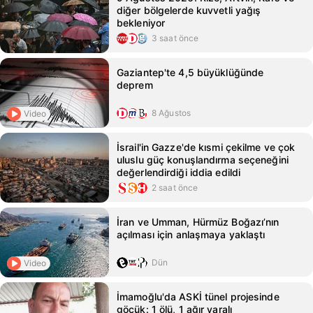
diğer bölgelerde kuvvetli yağış
bekleniyor
3 saat önce
Gaziantep'te 4,5 büyüklüğünde
deprem
8 Ağustos
Video
İsrail'in Gazze'de kısmi çekilme ve çok
uluslu güç konuşlandırma seçeneğini
değerlendirdiği iddia edildi
2 saat önce
İran ve Umman, Hürmüz Boğazı’nın
açılması için anlaşmaya yaklaştı
Dün
Video
İmamoğlu'da ASKİ tünel projesinde
göçük: 1 ölü, 1 ağır yaralı