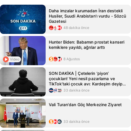
Daha imzalar kurumadan İran destekli
Husiler, Suudi Arabistan'ı vurdu - Sözcü
Gazetesi
48 dakika önce
Hunter Biden: Babamın prostat kanseri
kemiklere yayıldı, ağrılar arttı
8 Ağustos
Video
SON DAKİKA | Çetelerin ‘piyon’
çocukları! Yeni nesil pazarlama ve
TikTok’taki çocuk avı: Kardeşim deyip
ölüme yolladılar
33 dakika önce
Vali Turan'dan Göç Merkezine Ziyaret
33 dakika önce