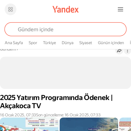
Ana Sayfa
Spor
Türkiye
Dünya
Siyaset
Günün içinden
Buradasın
Gündem
›
2025 Yatırım Programında Ödenek |
Akçakoca TV
16 Ocak 2025, 07:33
Son güncelleme: 16 Ocak 2025, 07:33