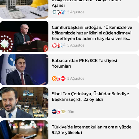
Ajansı
5 Ağustos
Cumhurbaşkanı Erdoğan: "Ülkemizde ve
bölgemizde huzur iklimini güçlendirmeyi
hedefleyen bu adımın hayırlara vesile
olmasını diliyorum"
5 Ağustos
Babacan'dan PKK/KCK Tasfiyesi
Yorumları
5 Ağustos
Sibel Tan Çetinkaya, Üsküdar Belediye
Başkanı seçildi: 22 oy aldı
Dün
Türkiye'de internet kullanım oranı yüzde
92,3'e yükseldi