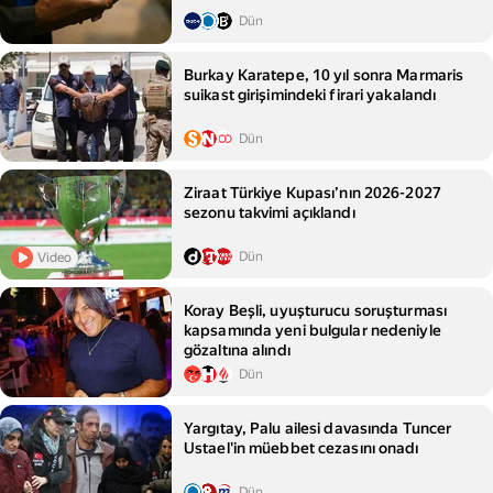
Dün
Burkay Karatepe, 10 yıl sonra Marmaris
suikast girişimindeki firari yakalandı
Dün
Ziraat Türkiye Kupası’nın 2026-2027
sezonu takvimi açıklandı
Dün
Video
Koray Beşli, uyuşturucu soruşturması
kapsamında yeni bulgular nedeniyle
gözaltına alındı
Dün
Yargıtay, Palu ailesi davasında Tuncer
Ustael'in müebbet cezasını onadı
Dün