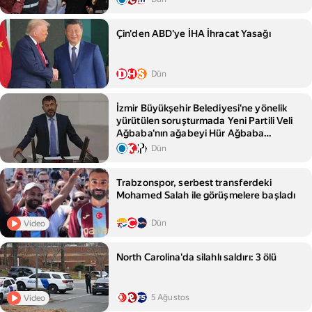
Çin'den ABD'ye İHA İhracat Yasağı
Dün
İzmir Büyükşehir Belediyesi'ne yönelik
yürütülen soruşturmada Yeni Partili Veli
Ağbaba'nın ağabeyi Hür Ağbaba
gözaltına alındı
Dün
Trabzonspor, serbest transferdeki
Mohamed Salah ile görüşmelere başladı
Dün
Video
North Carolina'da silahlı saldırı: 3 ölü
5 Ağustos
Video