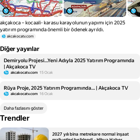
akçakoca – kocaali- karasu karayolunun yapımı için 2025
yatırım programında önemli bir ödenek ayrıldı.
akcakocatv.com
Diğer yayınlar
Demiryolu Projesi...Yeni Adıyla 2025 Yatırım Programında
| Akçakoca TV
akcakocatv.com
15 Ocak
Rüya Proje, 2025 Yatırım Programında... | Akçakoca TV
akcakocatv.com
16 Ocak
Daha fazlasını göster
Trendler
2027 yılı bina metrekare normal inşaat
maliyetleri belirlendi - Hibya Haber