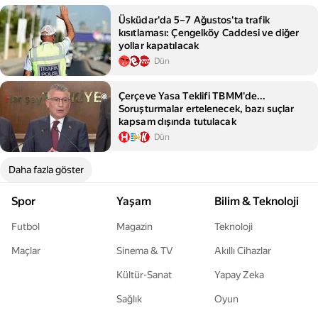
Üsküdar'da 5–7 Ağustos'ta trafik
kısıtlaması: Çengelköy Caddesi ve diğer
yollar kapatılacak
Dün
Çerçeve Yasa Teklifi TBMM'de...
Soruşturmalar ertelenecek, bazı suçlar
kapsam dışında tutulacak
Dün
Daha fazla göster
Spor
Yaşam
Bilim & Teknoloji
Futbol
Magazin
Teknoloji
Maçlar
Sinema & TV
Akıllı Cihazlar
Kültür-Sanat
Yapay Zeka
Sağlık
Oyun