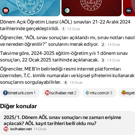
Dönem Açık Öğretim Lisesi (AÖL) sınavları 21-22 Aralık 2024
tarihlerinde gerçekleştirildi.
1
14 Ocak
Öğrenciler, “AÖL sınav sonuçları açıklandı mı, sınav notları nasıl
ve nereden öğrenilir?” sorularını merak ediyor.
2
14 Ocak
Takvime göre, 2024-2025 eğitim-öğretim yılı 1 dönem sınav
sonuçları, 22 Ocak 2025 tarihinde açıklanacak.
3
14 Ocak
Öğrenciler, MEB’in belirlediği resmi internet platformları
üzerinden, T.C. kimlik numaraları ve kişisel şifrelerini kullanarak
sonuçlarını sorgulayabilirler.
4
14 Ocak
timeturk.com
1
iscihaber.net
2
ntv.com.tr
3
eget
Diğer konular
2025/1. Dönem AÖL sınav sonuçları ne zaman erişime
açılacak? AÖL kayıt tarihleri belli oldu mu?
iscihaber.net
14 Ocak