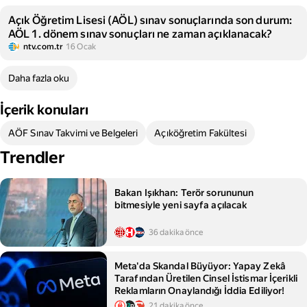
Açık Öğretim Lisesi (AÖL) sınav sonuçlarında son durum:
AÖL 1. dönem sınav sonuçları ne zaman açıklanacak?
ntv.com.tr
16 Ocak
Daha fazla oku
İçerik konuları
AÖF Sınav Takvimi ve Belgeleri
Açıköğretim Fakültesi
Trendler
Bakan Işıkhan: Terör sorununun
bitmesiyle yeni sayfa açılacak
36 dakika önce
Meta'da Skandal Büyüyor: Yapay Zekâ
Tarafından Üretilen Cinsel İstismar İçerikli
Reklamların Onaylandığı İddia Ediliyor!
21 dakika önce