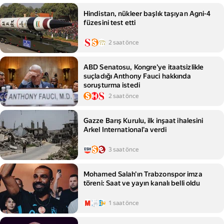
Hindistan, nükleer başlık taşıyan Agni-4
füzesini test etti
2 saat önce
ABD Senatosu, Kongre'ye itaatsizlikle
suçladığı Anthony Fauci hakkında
soruşturma istedi
2 saat önce
Gazze Barış Kurulu, ilk inşaat ihalesini
Arkel International'a verdi
3 saat önce
Mohamed Salah'ın Trabzonspor imza
töreni: Saat ve yayın kanalı belli oldu
1 saat önce