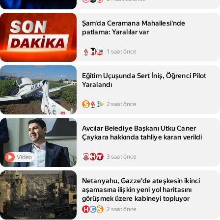
Şam'da Ceramana Mahallesi'nde
patlama: Yaralılar var
1 saat önce
Eğitim Uçuşunda Sert İniş, Öğrenci Pilot
Yaralandı
2 saat önce
Avcılar Belediye Başkanı Utku Caner
Çaykara hakkında tahliye kararı verildi
3 saat önce
Video
Netanyahu, Gazze'de ateşkesin ikinci
aşamasına ilişkin yeni yol haritasını
görüşmek üzere kabineyi topluyor
2 saat önce