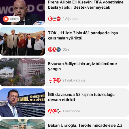
Prens Ali bin El Hüseyin: FIFA yönetimine
baskı yapıldı, destek vermeyecek
4 Ağustos
Video
TOKİ, 11 ilde 3 bin 481 şantiyede inşa
çalışmaları yürüttü
Dün
Erzurum Adliyesinin arşiv bölümünde
yangın
21 dakika önce
İBB davasında 53 kişinin tutukluluğu
devam ettirildi
1 saat önce
Bakan Uraloğlu: Terörle mücadelede 2,3