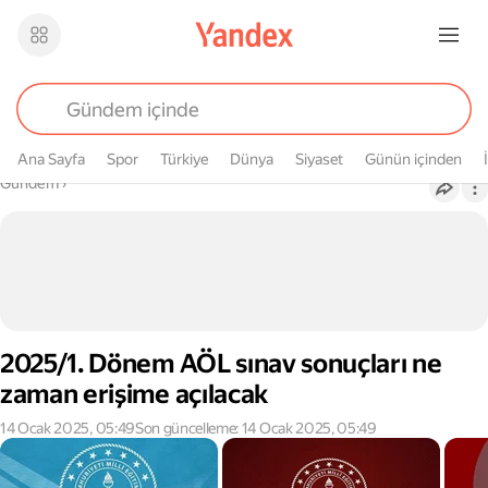
Ana Sayfa
Spor
Türkiye
Dünya
Siyaset
Günün içinden
Buradasın
Gündem
›
2025/1. Dönem AÖL sınav sonuçları ne
zaman erişime açılacak
14 Ocak 2025, 05:49
Son güncelleme: 14 Ocak 2025, 05:49