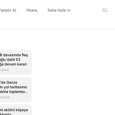
Yandex AI
Finans
Daha fazla
BB davasında flaş
ğlu dahil 53
uğa devam kararı
a önce
il'de Gazze
in yol haritasının
bine toplantısı
a önce
mi aktörü köşeye
akkında