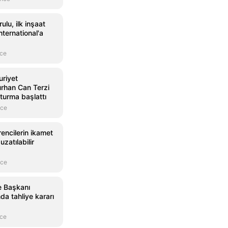
ulu, ilk inşaat
International'a
nce
riyet
urhan Can Terzi
turma başlattı
nce
rencilerin ikamet
uzatılabilir
nce
e Başkanı
a tahliye kararı
nce