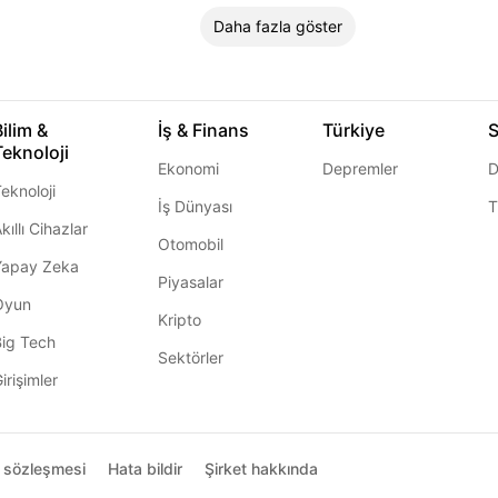
Daha fazla göster
Bilim &
İş & Finans
Türkiye
S
Teknoloji
Ekonomi
Depremler
D
eknoloji
İş Dünyası
T
kıllı Cihazlar
Otomobil
Yapay Zeka
Piyasalar
Oyun
Kripto
Big Tech
Sektörler
irişimler
ı sözleşmesi
Hata bildir
Şirket hakkında