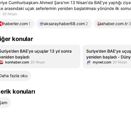
riye Cumhurbaşkanı Ahmed Şara'nın 13 Nisan'da BAE'ye yaptığı ziyar
ke arasındaki uçak seferlerinin yeniden başlatılması yönünde ilk somut
20 Nisan
haberler.com
1
aksarayhaber68.com
2
ahaber.com.tr
3
iğer konular
Suriye’den BAE’ye uçuşlar 13 yıl sonra
Suriye’den BAE’ye uçuşl
yeniden başladı
yeniden başladı - Düny
konhaber.com
20 Nisan
mynet.com
20 Nisan
Daha fazla oku
çerik konuları
Şam