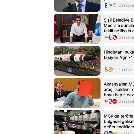
2 saat ö
Şişli Belediye 
Meclis'e sunul
teklifine ilişkin
2 saat ö
Hindistan, nükl
taşıyan Agni-4 f
1 saat ö
Almanya'nın Mü
araçlı saldırını
boyu hapis cez
2 saat ö
MGK'da terörle
bölgesel gelişm
değerlendirilec
12 saat 
Video