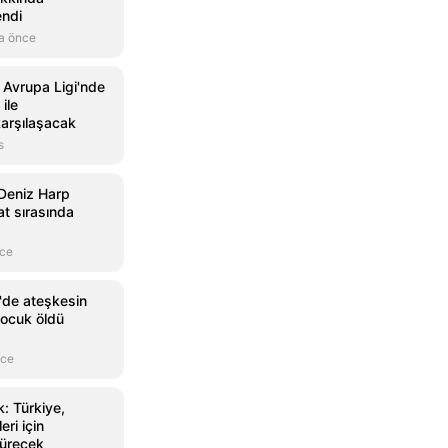
endi
a önce
 Avrupa Ligi'nde
ile
arşılaşacak
s
Deniz Harp
at sırasında
nce
'de ateşkesin
ocuk öldü
nce
: Türkiye,
ri için
dürecek