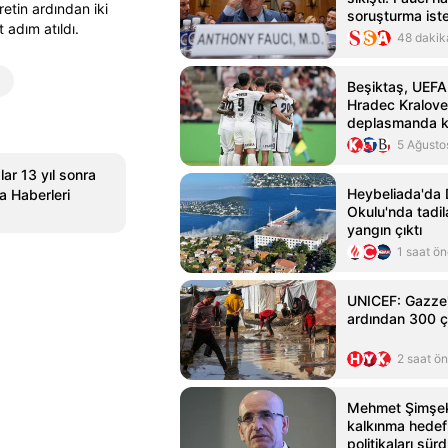
etin ardından iki
soruşturma ist
 adım atıldı.
48 dakik
Beşiktaş, UEFA
Hradec Kralove 
deplasmanda k
5 Ağusto
ar 13 yıl sonra
Heybeliada'da 
a Haberleri
Okulu'nda tadil
yangın çıktı
1 saat ö
UNICEF: Gazze
ardından 300 ç
2 saat ö
Mehmet Şimşek
kalkınma hedefle
politikaları sür