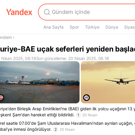
Ana Sayfa
Spor
Türkiye
Dünya
Siyas
radasın
ündem
›
uriye-BAE uçak seferleri yeniden başla
 Nisan 2025, 06:18
Son güncelleme: 20 Nisan 2025, 06:18
riye'den Birleşik Arap Emirlikleri'ne (BAE) giden ilk yolcu uçağının 13 
şkent Şam'dan hareket ettiği bildirildi.
1
20 Nisan
rel saatle 07.00'de Şam Uluslararası Havalimanı’ndan ayrılan uçağın, 
bai'ye inmesi öngörülüyor.
2
20 Nisan