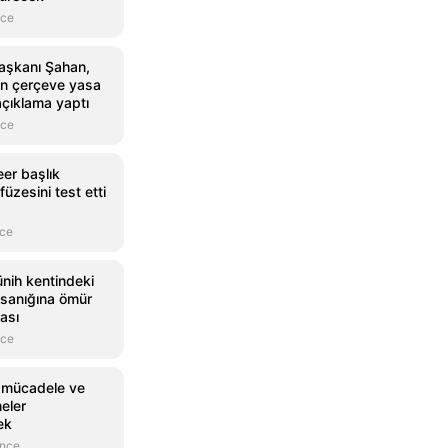
nce
Başkanı Şahan,
an çerçeve yasa
 açıklama yaptı
nce
eer başlık
üzesini test etti
nce
nih kentindeki
n sanığına ömür
ası
nce
 mücadele ve
eler
ek
önce