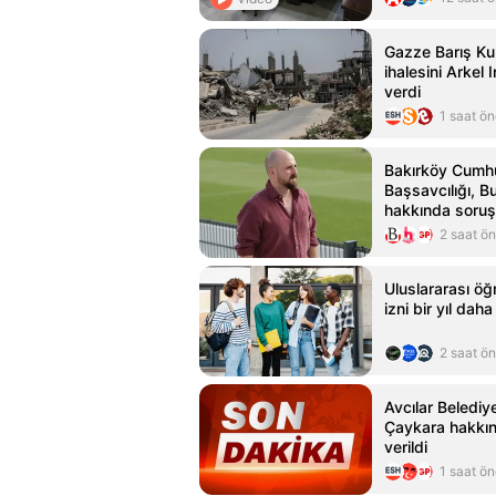
Gazze Barış Kur
ihalesini Arkel 
verdi
1 saat ö
Bakırköy Cumhu
Başsavcılığı, B
hakkında soruş
2 saat ö
Uluslararası öğ
izni bir yıl daha 
2 saat ö
Avcılar Belediy
Çaykara hakkınd
verildi
1 saat ö