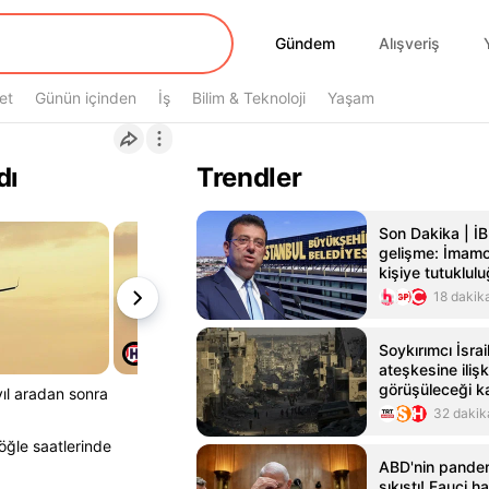
Gündem
Gündem
Alışveriş
et
Günün içinden
İş
Bilim & Teknoloji
Yaşam
dı
Trendler
Son Dakika | İ
gelişme: İmamo
kişiye tutuklul
18 dakik
Soykırımcı İsra
ateşkesine ilişk
görüşüleceği ka
yıl aradan sonra
iptal edildi
32 dakik
öğle saatlerinde
ABD'nin pande
sıkıştı! Fauci h