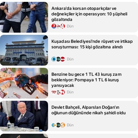
Ankara'da korsan otoparkçılar ve
değnekçiler için operasyon: 10 şüpheli
gözaltında
Dün
Kuşadası Belediyesi'nde rüşvet ve irtikap
soruşturması: 15 kişi gözaltına alındı
Dün
Benzine bu gece 1 TL 43 kuruş zam
bekleniyor: Pompaya 1 TL 6 kuruş
yansıyacak
Dün
Devlet Bahçeli, Alparslan Doğan'ın
oğlunun düğününde nikah şahidi oldu
Dün