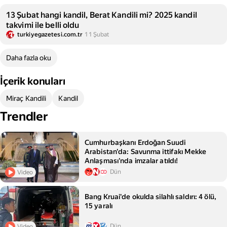
13 Şubat hangi kandil, Berat Kandili mi? 2025 kandil
takvimi ile belli oldu
turkiyegazetesi.com.tr
11 Şubat
Daha fazla oku
İçerik konuları
Miraç Kandili
Kandil
Trendler
Cumhurbaşkanı Erdoğan Suudi
Arabistan'da: Savunma ittifakı Mekke
Anlaşması'nda imzalar atıldı!
Dün
Video
Bang Kruai'de okulda silahlı saldırı: 4 ölü,
15 yaralı
Dün
Video