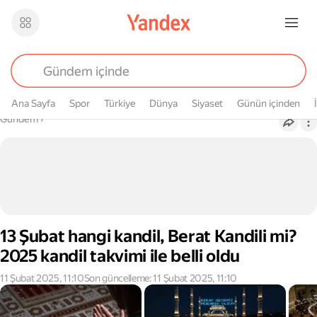
Ana Sayfa
Spor
Türkiye
Dünya
Siyaset
Günün içinden
Buradasın
Gündem
›
13 Şubat hangi kandil, Berat Kandili mi?
2025 kandil takvimi ile belli oldu
11 Şubat 2025, 11:10
Son güncelleme: 11 Şubat 2025, 11:10