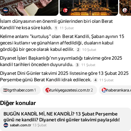
İslam dünyasının en önemli günlerinden biri olan Berat
Kandili'ne kısa süre kaldı.
1
11 Şubat
Kelime anlamı "kurtuluş" olan Berat Kandili, Şaban ayının 15
gecesi kutlanır ve günahların affedildiği, duaların kabul
gördüğü bir gece olarak kabul edilir.
2
10 Şubat
Diyanet İşleri Başkanlığı’nın yayımladığı takvime göre 2025
kandil tarihleri önceden duyuruldu.
3
11 Şubat
Diyanet Dini Günler takvimi 2025 listesine göre 13 Şubat 2025
Perşembe günü Berat Kandili idrak edilecek.
4
11 Şubat
tgrthaber.com
1
turkiyegazetesi.com.tr
2
haberankara
Diğer konular
BUGÜN KANDİL Mİ, NE KANDİLİ? 13 Şubat Perşembe
günü ne kandili? Diyanet dini günler takvimi paylaşıldı!
sabah.com.tr
13 Şubat