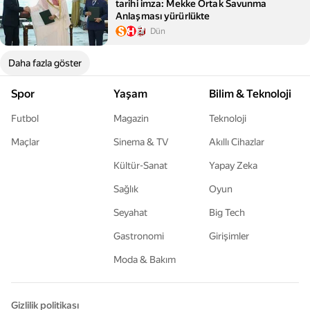
tarihi imza: Mekke Ortak Savunma
Anlaşması yürürlükte
Dün
Daha fazla göster
Spor
Yaşam
Bilim & Teknoloji
Futbol
Magazin
Teknoloji
Maçlar
Sinema & TV
Akıllı Cihazlar
Kültür-Sanat
Yapay Zeka
Sağlık
Oyun
Seyahat
Big Tech
Gastronomi
Girişimler
Moda & Bakım
Gizlilik politikası