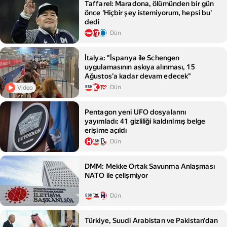
Taffarel: Maradona, ölümünden bir gün
önce 'Hiçbir şey istemiyorum, hepsi bu'
dedi
Dün
İtalya: "İspanya ile Schengen
uygulamasının askıya alınması, 15
Ağustos’a kadar devam edecek"
Dün
Video
Pentagon yeni UFO dosyalarını
yayımladı: 41 gizliliği kaldırılmış belge
erişime açıldı
Dün
DMM: Mekke Ortak Savunma Anlaşması
NATO ile çelişmiyor
Dün
Türkiye, Suudi Arabistan ve Pakistan'dan