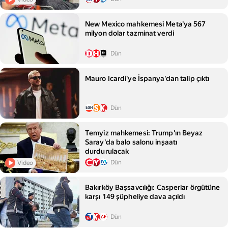
New Mexico mahkemesi Meta'ya 567
milyon dolar tazminat verdi
Dün
Mauro Icardi'ye İspanya'dan talip çıktı
Dün
Temyiz mahkemesi: Trump'ın Beyaz
Saray'da balo salonu inşaatı
durdurulacak
Dün
Video
Bakırköy Başsavcılığı: Casperlar örgütüne
karşı 149 şüpheliye dava açıldı
Dün