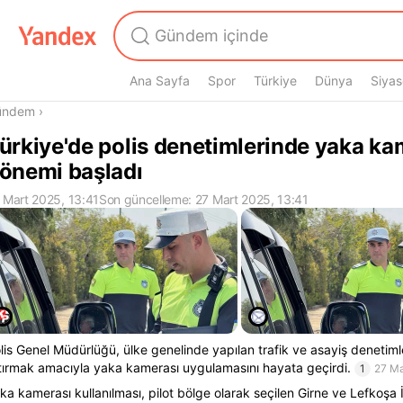
Ana Sayfa
Spor
Türkiye
Dünya
Siyas
radasın
ündem
›
ürkiye'de polis denetimlerinde yaka ka
önemi başladı
 Mart 2025, 13:41
Son güncelleme: 27 Mart 2025, 13:41
lis Genel Müdürlüğü, ülke genelinde yapılan trafik ve asayiş denetimle
tırmak amacıyla yaka kamerası uygulamasını hayata geçirdi.
1
27 Ma
ka kamerası kullanılması, pilot bölge olarak seçilen Girne ve Lefkoşa İ