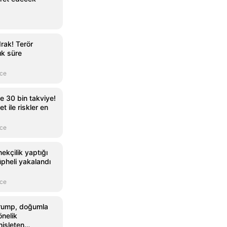
rak! Terör
ık süre
nce
e 30 bin takviye!
t ile riskler en
nce
kçilik yaptığı
üpheli yakalandı
nce
rump, doğumla
önelik
nişleten