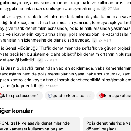
gulanmaya başlanmasının ardından, bölge halkı ve kullanan polis men
ni uygulama hakkında olumlu geri dönüşler alınmıştır.
2
27 Mart
bit ve seyyar trafik denetimlerinde kullanılacak yaka kameraları saye
lediği trafik suçlarının tespit edilmesinin yanı sıra, kamuya açık yerl
ayiş ve trafik denetimleri esnasında, polis ile halk arasında yaşanma
dia ve şikayetlerin kayıt altına alınıp, polis mensupları ile vatandaşları
vranışlarının izlenmesine de olanak sağlayacak.
3
27 Mart
lis Genel Müdürlüğü “Trafik denetimlerinde şeffaflık ve güven projes
yata geçirilen bu sistemle, daha objektif bir denetim ortamının oluştu
deflendiği belirtildi.
4
27 Mart
lis Basın Subaylığı tarafından yapılan açıklamada, yaka kameralarını
tandaşların hem de polis mensuplarının yasal haklarını korumak, kam
pılan kontrollerin kayıt altına alınarak denetlenebilirliğini sağlamak a
şlandığı kaydedildi.
5
27 Mart
kibrispostasi.com
1
gundemkibris.com
2
kibrisgazetes
iğer konular
PGM, trafik ve asayiş denetimlerinde
Polis denetimlerinde y
yaka kamerası kullanımına başladı
dönemi başladı