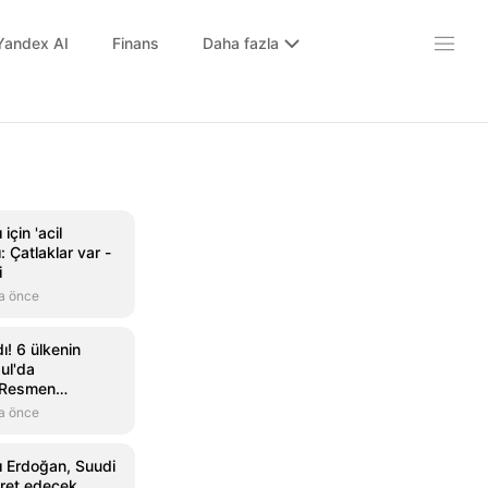
Yandex AI
Finans
Daha fazla
için 'acil
: Çatlaklar var -
i
a önce
ı! 6 ülkenin
bul'da
 Resmen
a önce
 Erdoğan, Suudi
aret edecek