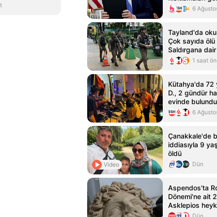
t
kararnameler i
6 Ağusto
Tayland'da okula
Çok sayıda ölü 
Saldırgana dair
1 saat ö
Kütahya'da 72 
D., 2 gündür h
evinde bulundu
6 Ağusto
Çanakkale'de b
iddiasıyla 9 ya
öldü
Dün
Video
Aspendos'ta R
Dönemi'ne ait 2
Asklepios heyk
bulundu
Dün