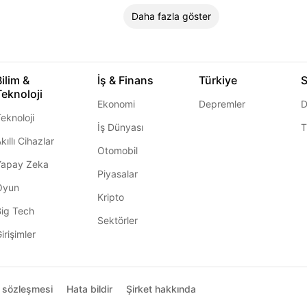
Daha fazla göster
Bilim &
İş & Finans
Türkiye
S
Teknoloji
Ekonomi
Depremler
D
eknoloji
İş Dünyası
T
kıllı Cihazlar
Otomobil
Yapay Zeka
Piyasalar
Oyun
Kripto
Big Tech
Sektörler
irişimler
ı sözleşmesi
Hata bildir
Şirket hakkında