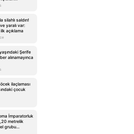
mzaladı
s
 silahlı saldırı!
ve yaralı var:
 ilk açıklama
nce
yaşındaki Şerife
aber alınamayınca
s
öcek ilaçlaması
şındaki çocuk
oma İmparatorluk
,20 metrelik
el grubu