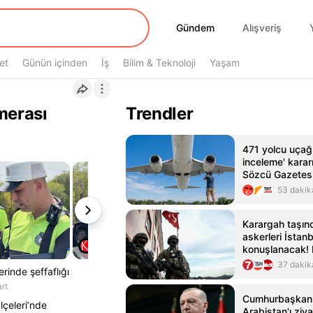
Gündem
Gündem
Alışveriş
et
Günün içinden
İş
Bilim & Teknoloji
Yaşam
merası
Trendler
471 yolcu uçağı 
inceleme' kararı
Sözcü Gazetes
53 dakik
Karargah taşınd
askerleri İstan
konuşlanacak!
duyurdular
37 dakik
rinde şeffaflığı
rt
Cumhurbaşkanı
lçeleri’nde
Arabistan'ı ziy