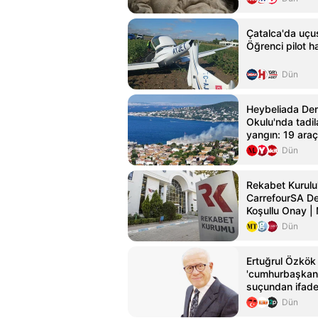
Çatalca'da uçu
Öğrenci pilot ha
Dün
Heybeliada Den
Okulu'nda tadil
yangın: 19 ara
müdahale etti
Dün
Rekabet Kurulu
CarrefourSA D
Koşullu Onay |
Türkiye
Dün
Ertuğrul Özkök
'cumhurbaşkanı
suçundan ifade
Gazetesi
Dün