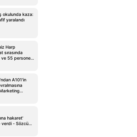
ş okulunda kaza:
fif yaralandı
iz Harp
at sırasında
ç ve 55 personel
'ndan A101'in
evralmasına
 Marketing
na hakaret'
 verdi - Sözcü