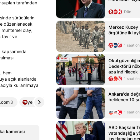
supları tarafından
Dün
sinde sürücülerin
erde düzenlenecek
Merkez Kuzey I
sı muhtemel olay,
örgütüne iki ayl
n tavır ve
1 saat ö
i” kapsamında
rulması
Okul güvenliğin
Dedektörlü nöbe
aza indirilecek
n, hem
uya açık alanlarda
1 saat ö
macıyla kullanılmaya
Ankara'da değne
belirlenen 10 ş
i.com
3
yeniduzen.com
4
haberkibris.com
5
1 saat ö
ABD Başkanı T
aka kamerası
vatandaşlığa y
kısıtlamaları ge