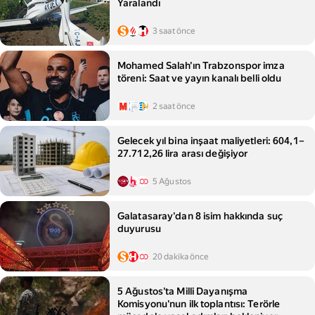
Yaralandı
3 saat önce
Mohamed Salah'ın Trabzonspor imza
töreni: Saat ve yayın kanalı belli oldu
2 saat önce
Gelecek yıl bina inşaat maliyetleri: 604,1–
27.712,26 lira arası değişiyor
5 Ağustos
Galatasaray'dan 8 isim hakkında suç
duyurusu
20 dakika önce
5 Ağustos'ta Milli Dayanışma
Komisyonu'nun ilk toplantısı: Terörle