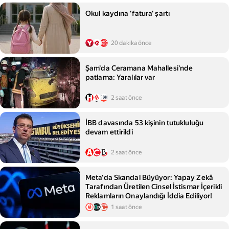
Okul kaydına 'fatura' şartı
20 dakika önce
Şam'da Ceramana Mahallesi'nde
patlama: Yaralılar var
2 saat önce
İBB davasında 53 kişinin tutukluluğu
devam ettirildi
2 saat önce
Meta'da Skandal Büyüyor: Yapay Zekâ
Tarafından Üretilen Cinsel İstismar İçerikli
Reklamların Onaylandığı İddia Ediliyor!
1 saat önce