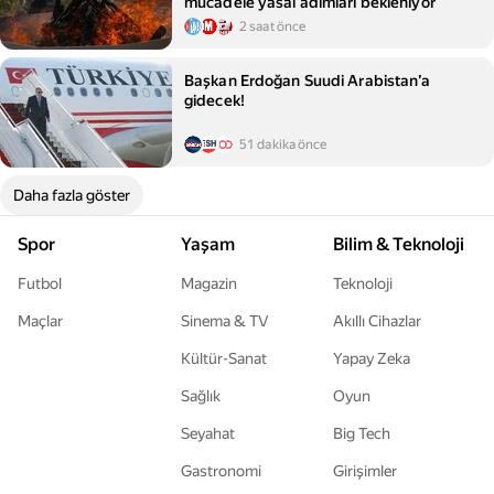
mücadele yasal adımları bekleniyor
2 saat önce
Başkan Erdoğan Suudi Arabistan’a
gidecek!
51 dakika önce
Daha fazla göster
Spor
Yaşam
Bilim & Teknoloji
Futbol
Magazin
Teknoloji
Maçlar
Sinema & TV
Akıllı Cihazlar
Kültür-Sanat
Yapay Zeka
Sağlık
Oyun
Seyahat
Big Tech
Gastronomi
Girişimler