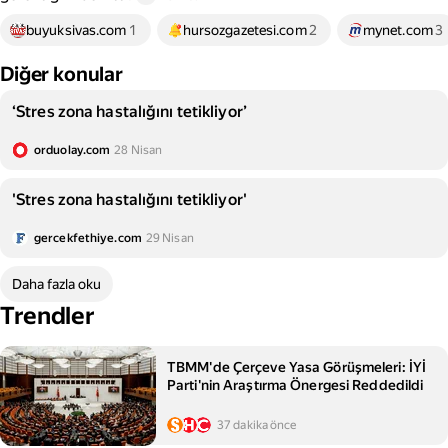
buyuksivas.com
1
hursozgazetesi.com
2
mynet.com
3
Diğer konular
‘Stres zona hastalığını tetikliyor’
orduolay.com
28 Nisan
'Stres zona hastalığını tetikliyor'
gercekfethiye.com
29 Nisan
Daha fazla oku
Trendler
TBMM'de Çerçeve Yasa Görüşmeleri: İYİ
Parti'nin Araştırma Önergesi Reddedildi
37 dakika önce