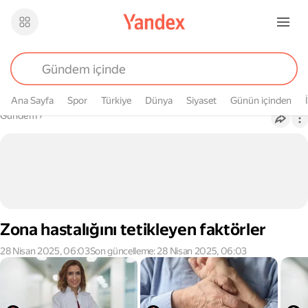
Ana Sayfa
Spor
Türkiye
Dünya
Siyaset
Günün içinden
Buradasın
Gündem
›
Zona hastalığını tetikleyen faktörler
28 Nisan 2025, 06:03
Son güncelleme: 28 Nisan 2025, 06:03