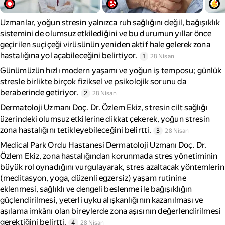
Uzmanlar, yoğun stresin yalnızca ruh sağlığını değil, bağışıklık
sistemini de olumsuz etkilediğini ve bu durumun yıllar önce
geçirilen suçiçeği virüsünün yeniden aktif hale gelerek zona
hastalığına yol açabileceğini belirtiyor.
1
28 Nisan
Günümüzün hızlı modern yaşamı ve yoğun iş temposu; günlük
stresle birlikte birçok fiziksel ve psikolojik sorunu da
beraberinde getiriyor.
2
28 Nisan
Dermatoloji Uzmanı Doç. Dr. Özlem Ekiz, stresin cilt sağlığı
üzerindeki olumsuz etkilerine dikkat çekerek, yoğun stresin
zona hastalığını tetikleyebileceğini belirtti.
3
28 Nisan
Medical Park Ordu Hastanesi Dermatoloji Uzmanı Doç. Dr.
Özlem Ekiz, zona hastalığından korunmada stres yönetiminin
büyük rol oynadığını vurgulayarak, stres azaltacak yöntemlerin
(meditasyon, yoga, düzenli egzersiz) yaşam rutinine
eklenmesi, sağlıklı ve dengeli beslenme ile bağışıklığın
güçlendirilmesi, yeterli uyku alışkanlığının kazanılması ve
aşılama imkânı olan bireylerde zona aşısının değerlendirilmesi
gerektiğini belirtti.
4
28 Nisan