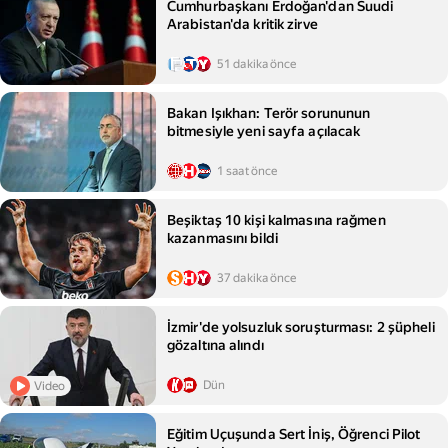
Cumhurbaşkanı Erdoğan'dan Suudi
Arabistan'da kritik zirve
51 dakika önce
Bakan Işıkhan: Terör sorununun
bitmesiyle yeni sayfa açılacak
1 saat önce
Beşiktaş 10 kişi kalmasına rağmen
kazanmasını bildi
37 dakika önce
İzmir'de yolsuzluk soruşturması: 2 şüpheli
gözaltına alındı
Dün
Video
Eğitim Uçuşunda Sert İniş, Öğrenci Pilot