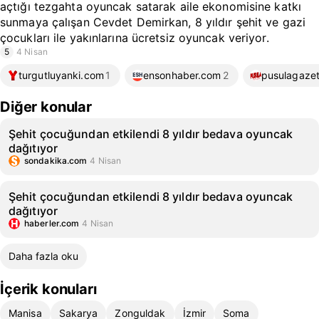
açtığı tezgahta oyuncak satarak aile ekonomisine katkı
sunmaya çalışan Cevdet Demirkan, 8 yıldır şehit ve gazi
çocukları ile yakınlarına ücretsiz oyuncak veriyor.
5
4 Nisan
turgutluyanki.com
1
ensonhaber.com
2
pusulagazet
Diğer konular
Şehit çocuğundan etkilendi 8 yıldır bedava oyuncak
dağıtıyor
sondakika.com
4 Nisan
Şehit çocuğundan etkilendi 8 yıldır bedava oyuncak
dağıtıyor
haberler.com
4 Nisan
Daha fazla oku
İçerik konuları
Manisa
Sakarya
Zonguldak
İzmir
Soma