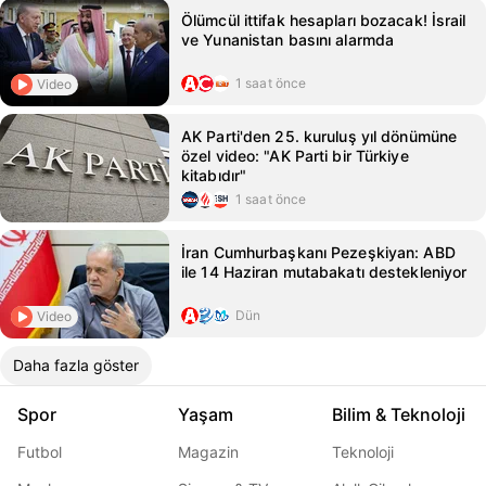
Ölümcül ittifak hesapları bozacak! İsrail
ve Yunanistan basını alarmda
1 saat önce
Video
AK Parti'den 25. kuruluş yıl dönümüne
özel video: "AK Parti bir Türkiye
kitabıdır"
1 saat önce
İran Cumhurbaşkanı Pezeşkiyan: ABD
ile 14 Haziran mutabakatı destekleniyor
Dün
Video
Daha fazla göster
Spor
Yaşam
Bilim & Teknoloji
Futbol
Magazin
Teknoloji