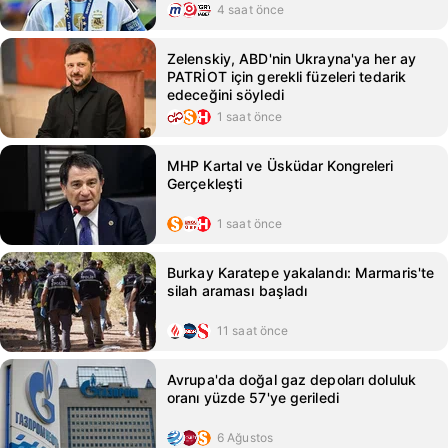
4 saat önce
Zelenskiy, ABD'nin Ukrayna'ya her ay
PATRİOT için gerekli füzeleri tedarik
edeceğini söyledi
1 saat önce
MHP Kartal ve Üsküdar Kongreleri
Gerçekleşti
1 saat önce
Burkay Karatepe yakalandı: Marmaris'te
silah araması başladı
11 saat önce
Avrupa'da doğal gaz depoları doluluk
oranı yüzde 57'ye geriledi
6 Ağustos