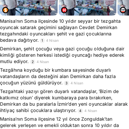
Manisa’nın Soma ilçesinde 10 yıldır seyyar bir tezgahta
oyuncak satarak geçimini sağlayan Cevdet Demirkan
tezgahındaki oyuncakları şehit ve gazi çocuklarına
bedava dağıtıyor.
1
4 Nisan
Demirkan, şehit çocuğu veya gazi çocuğu olduğuna dair
kimliği gösteren herkesi istediği oyuncağı hediye ederek
mutlu ediyor.
2
4 Nisan
Tezgâhına koyduğu bir kumbara sayesinde duyarlı
vatandaşların da desteğini alan Demirkan daha fazla
çocuğun yüzünü güldürüyor.
3
4 Nisan
Tezgahtaki yazıyı gören duyarlı vatandaşlar, ‘Bizim de
katkımız olsun’ diyerek kumbaraya para bırakırken,
Demirkan da bu paralarla İzmir’den yeni oyuncaklar alarak
ihtiyaç sahibi çocuklara ulaştırıyor.
4
4 Nisan
Manisa’nın Soma ilçesine 12 yıl önce Zonguldak’tan
gelerek yerleşen ve emekli olduktan sonra 10 yıldır da