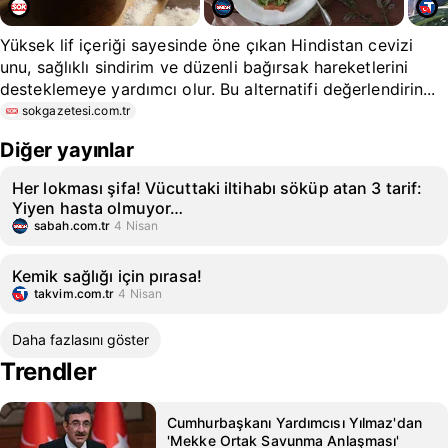
Yüksek lif içeriği sayesinde öne çıkan Hindistan cevizi
unu, sağlıklı sindirim ve düzenli bağırsak hareketlerini
desteklemeye yardımcı olur. Bu alternatifi değerlendirin...
sokgazetesi.com.tr
Diğer yayınlar
Her lokması şifa! Vücuttaki iltihabı söküp atan 3 tarif:
Yiyen hasta olmuyor…
sabah.com.tr
4 Nisan
Kemik sağlığı için pırasa!
takvim.com.tr
4 Nisan
Daha fazlasını göster
Trendler
Cumhurbaşkanı Yardımcısı Yılmaz'dan
'Mekke Ortak Savunma Anlaşması'