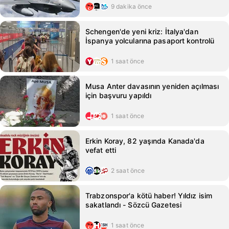
9 dakika önce
Schengen'de yeni kriz: İtalya'dan
İspanya yolcularına pasaport kontrolü
1 saat önce
Musa Anter davasının yeniden açılması
için başvuru yapıldı
1 saat önce
Erkin Koray, 82 yaşında Kanada'da
vefat etti
2 saat önce
Trabzonspor'a kötü haber! Yıldız isim
sakatlandı - Sözcü Gazetesi
1 saat önce