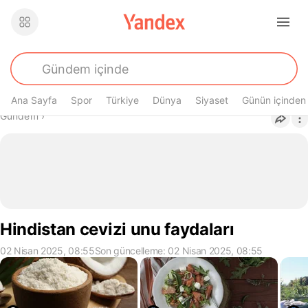
Ana Sayfa
Spor
Türkiye
Dünya
Siyaset
Günün içinden
Buradasın
Gündem
›
Hindistan cevizi unu faydaları
02 Nisan 2025, 08:55
Son güncelleme: 02 Nisan 2025, 08:55