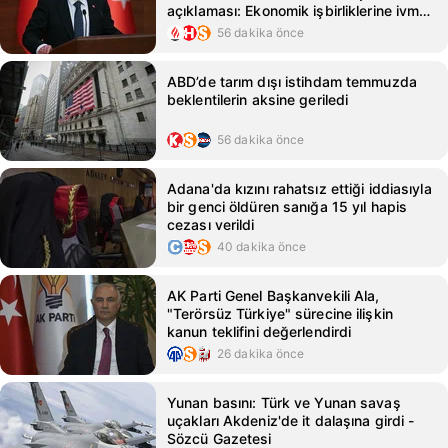
açıklaması: Ekonomik işbirliklerine ivme
kazandırmasını bekliyoruz
56 dakika önce
ABD’de tarım dışı istihdam temmuzda
beklentilerin aksine geriledi
56 dakika önce
Adana'da kızını rahatsız ettiği iddiasıyla
bir genci öldüren sanığa 15 yıl hapis
cezası verildi
40 dakika önce
AK Parti Genel Başkanvekili Ala,
"Terörsüz Türkiye" sürecine ilişkin
kanun teklifini değerlendirdi
26 dakika önce
Yunan basını: Türk ve Yunan savaş
uçakları Akdeniz'de it dalaşına girdi -
Sözcü Gazetesi