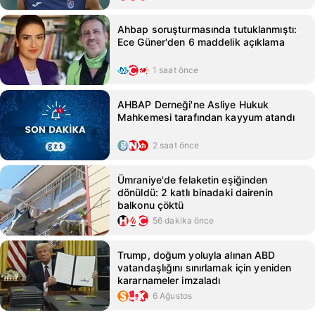
Ahbap soruşturmasında tutuklanmıştı:
Ece Güner'den 6 maddelik açıklama
1 saat önce
AHBAP Derneği'ne Asliye Hukuk
Mahkemesi tarafından kayyum atandı
2 saat önce
Ümraniye'de felaketin eşiğinden
dönüldü: 2 katlı binadaki dairenin
balkonu çöktü
56 dakika önce
Trump, doğum yoluyla alınan ABD
vatandaşlığını sınırlamak için yeniden
kararnameler imzaladı
6 Ağustos