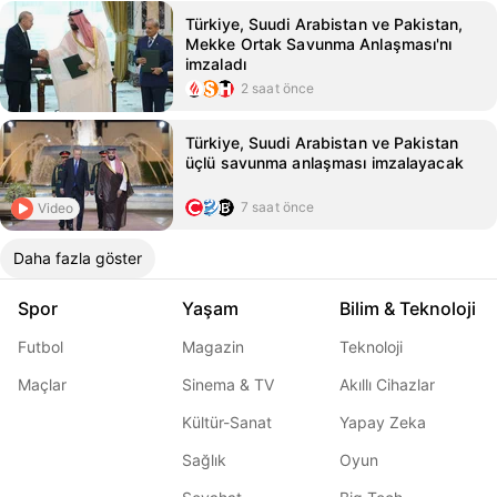
Türkiye, Suudi Arabistan ve Pakistan,
Mekke Ortak Savunma Anlaşması'nı
imzaladı
2 saat önce
Türkiye, Suudi Arabistan ve Pakistan
üçlü savunma anlaşması imzalayacak
7 saat önce
Video
Daha fazla göster
Spor
Yaşam
Bilim & Teknoloji
Futbol
Magazin
Teknoloji
Maçlar
Sinema & TV
Akıllı Cihazlar
Kültür-Sanat
Yapay Zeka
Sağlık
Oyun