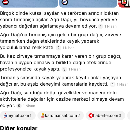
Birçok dinde kutsal sayılan ve terörden arındırıldıktan
sonra tırmanışa açılan Ağrı Dağı, yıl boyunca yerli ve
yabancı dağcıları ağırlamaya devam ediyor.
1
1 Nisan
Ağrı Dağı'na tırmanış için gelen bir grup dağcı, zirveye
tırmanırken dağın eteklerinde kayak yaparak
yolculuklarına renk kattı.
2
1 Nisan
Bu kez zirveye tırmanmaya karar veren bir grup dağcı,
havanın uygun olmasıyla birlikte dağın eteklerinde
profesyonelce kayak yaptı.
3
1 Nisan
Tırmanış sırasında kayak yaparak keyifli anlar yaşayan
dağcılar, bu eşsiz deneyimi kameralarla kaydetti.
4
1 Nisan
Ağrı Dağı, sunduğu doğal güzellikler ve macera dolu
aktivitelerle dağcılar için cazibe merkezi olmaya devam
ediyor.
5
1 Nisan
mynet.com
1
karsmanset.com
2
haberler.com
3
Diğer konular