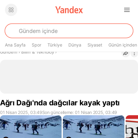
Ana Sayfa
Spor
Türkiye
Dünya
Siyaset
Günün içinden
Buradasın
Gündem
›
Bilim & Teknoloji
›
Ağrı Dağı'nda dağcılar kayak yaptı
01 Nisan 2025, 03:49
Son güncelleme: 01 Nisan 2025, 03:49