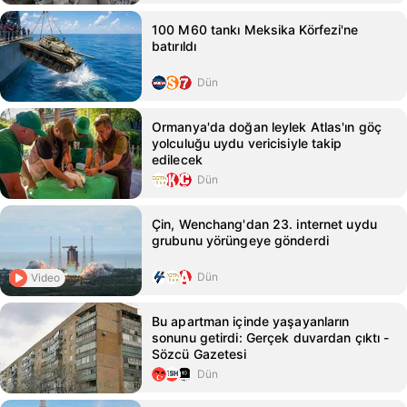
100 M60 tankı Meksika Körfezi'ne
batırıldı
Dün
Ormanya'da doğan leylek Atlas'ın göç
yolculuğu uydu vericisiyle takip
edilecek
Dün
Çin, Wenchang'dan 23. internet uydu
grubunu yörüngeye gönderdi
Dün
Video
Bu apartman içinde yaşayanların
sonunu getirdi: Gerçek duvardan çıktı -
Sözcü Gazetesi
Dün