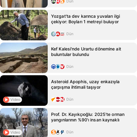
Dün
Yozgat'ta dev karınca yuvaları ilgi
çekiyor: Boyları 1 metreyi buluyor
Dün
Kef Kalesi'nde Urartu dönemine ait
buluntular bulundu
Dün
Asteroid Apophis, uzay enkazıyla
çarpışma ihtimali taşıyor
Dün
Video
Prof. Dr. Kayıkçıoğlu: 2025'te orman
yangınlarının %90'ı insan kaynaklı
Dün
Video