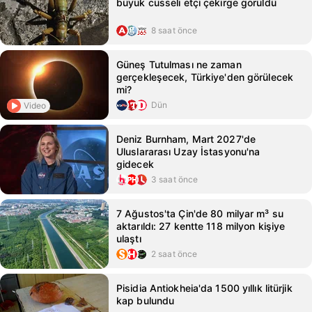
büyük cüsseli etçi çekirge görüldü
8 saat önce
Güneş Tutulması ne zaman
gerçekleşecek, Türkiye'den görülecek
mi?
Dün
Video
Deniz Burnham, Mart 2027'de
Uluslararası Uzay İstasyonu'na
gidecek
3 saat önce
7 Ağustos'ta Çin'de 80 milyar m³ su
aktarıldı: 27 kentte 118 milyon kişiye
ulaştı
2 saat önce
Pisidia Antiokheia'da 1500 yıllık litürjik
kap bulundu