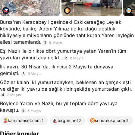
Bursa'nın Karacabey ilçesindeki Eskikaraağaç Leylek
köyünde, balıkçı Adem Yılmaz ile kurduğu dostluk
hikâyesiyle milyonların gönlünde taht kuran Yaren leyleğin
ailesi tamamlandı.
1
8 Mayıs
Eşi Nazlı ile birlikte dört yumurtaya yatan Yaren’in tüm
yavruları yumurtadan çıktı.
2
8 Mayıs
İlk yavru 30 Nisan'da, ikincisi 2 Mayıs'ta dünyaya
gelmişti.
3
8 Mayıs
Gözler kalan iki yumurtadayken, beklenen an gerçekleşti
ve diğer iki yavru da sağlıklı bir şekilde yumurtadan çıktı.
4
8 Mayıs
Böylece Yaren ve Nazlı, bu yıl toplam dört yavruya
kavuştu.
5
8 Mayıs
karsmanset.com
1
birgun.net
2
sondakika.com
3
Diğer konular