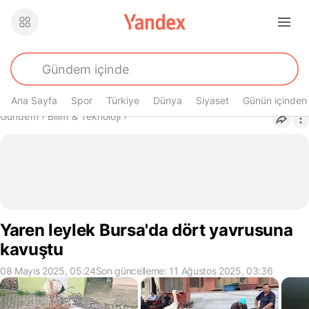
Ana Sayfa
Spor
Türkiye
Dünya
Siyaset
Günün içinden
Buradasın
Gündem
›
Bilim & Teknoloji
›
Yaren leylek Bursa'da dört yavrusuna
kavuştu
08 Mayıs 2025, 05:24
Son güncelleme: 11 Ağustos 2025, 03:36