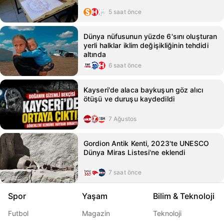
5 saat önce
Dünya nüfusunun yüzde 6'sını oluşturan
yerli halklar iklim değişikliğinin tehdidi
altında
6 saat önce
Kayseri'de alaca baykuşun göz alıcı
ötüşü ve duruşu kaydedildi
7 Ağustos
Gordion Antik Kenti, 2023'te UNESCO
Dünya Miras Listesi'ne eklendi
7 saat önce
Spor
Yaşam
Bilim & Teknoloji
Futbol
Magazin
Teknoloji