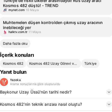
Türkiye de riskli ülkeler arasındaydı! Rus uzay aracı
Kosmos 482 düştü! - TREND
mynet.com
10 Mayıs
Muhtemelen düşen kontrolden çıkmış uzay aracının
inebileceği yer
halktv.com.tr
11 Mayıs
Daha fazla oku
İçerik konuları
Kosmos 482
Kosmos 482 Uzay Görevi ve Düşüşü
Türkiye
Yanıt bulun
Yazeka
Arama sonuçlarına göre oluşturuldu
Baykonur Uzay Üssü'nün tarihi nedir?
Kosmos 482'nin teknik arızası nasıl oluştu?