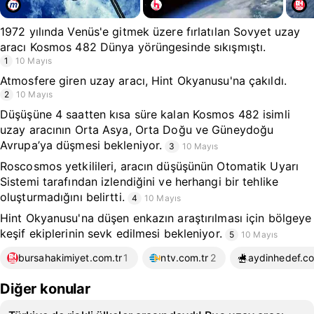
1972 yılında Venüs'e gitmek üzere fırlatılan Sovyet uzay
aracı Kosmos 482 Dünya yörüngesinde sıkışmıştı.
1
10 Mayıs
Atmosfere giren uzay aracı, Hint Okyanusu'na çakıldı.
2
10 Mayıs
Düşüşüne 4 saatten kısa süre kalan Kosmos 482 isimli
uzay aracının Orta Asya, Orta Doğu ve Güneydoğu
Avrupa’ya düşmesi bekleniyor.
3
10 Mayıs
Roscosmos yetkilileri, aracın düşüşünün Otomatik Uyarı
Sistemi tarafından izlendiğini ve herhangi bir tehlike
oluşturmadığını belirtti.
4
10 Mayıs
Hint Okyanusu'na düşen enkazın araştırılması için bölgeye
keşif ekiplerinin sevk edilmesi bekleniyor.
5
10 Mayıs
bursahakimiyet.com.tr
1
ntv.com.tr
2
aydinhedef.co
Diğer konular