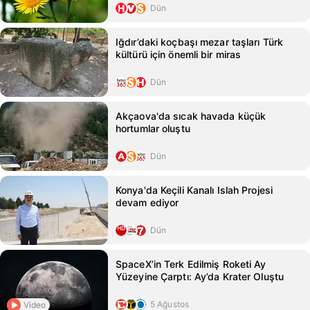
Dün
Iğdır’daki koçbaşı mezar taşları Türk
kültürü için önemli bir miras
Dün
Akçaova'da sıcak havada küçük
hortumlar oluştu
Dün
Konya'da Keçili Kanalı Islah Projesi
devam ediyor
Dün
SpaceX’in Terk Edilmiş Roketi Ay
Yüzeyine Çarptı: Ay’da Krater Oluştu
5 Ağustos
Video