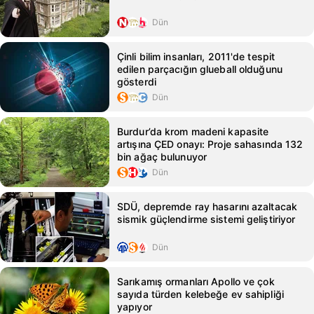
Dün
Çinli bilim insanları, 2011'de tespit
edilen parçacığın glueball olduğunu
gösterdi
Dün
Burdur’da krom madeni kapasite
artışına ÇED onayı: Proje sahasında 132
bin ağaç bulunuyor
Dün
SDÜ, depremde ray hasarını azaltacak
sismik güçlendirme sistemi geliştiriyor
Dün
Sarıkamış ormanları Apollo ve çok
sayıda türden kelebeğe ev sahipliği
yapıyor