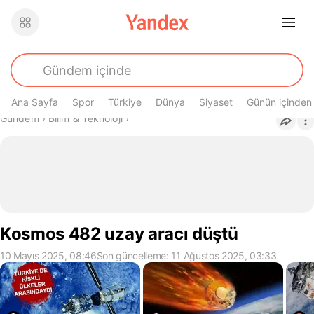
Ana Sayfa
Spor
Türkiye
Dünya
Siyaset
Günün içinden
Buradasın
Gündem
›
Bilim & Teknoloji
›
Kosmos 482 uzay aracı düştü
10 Mayıs 2025, 08:46
Son güncelleme: 11 Ağustos 2025, 03:33