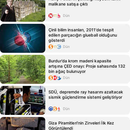
malikane satışa çıktı
Dün
Çinli bilim insanları, 2011'de tespit
edilen parçacığın glueball olduğunu
gösterdi
Dün
Burdur’da krom madeni kapasite
artışına ÇED onayı: Proje sahasında 132
bin ağaç bulunuyor
Dün
SDÜ, depremde ray hasarını azaltacak
sismik güçlendirme sistemi geliştiriyor
Dün
Giza Piramitleri'nin Zirveleri İlk Kez
Görüntülendi