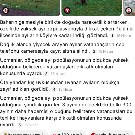
Baharın gelmesiyle birlikte doğada hareketlilik artarken,
özellikle yüksek ayı popülasyonuyla dikkat çeken Pülümür
ilçesinde ayıların köylere kadar indiği gözlendi.
1
15 Nisan
Dağlık alanda yiyecek arayan ayılar vatandaşların cep
telefonu kamerasıyla kayıt altına alındı.
2
15 Nisan
Uzmanlar, bölgede ayı popülasyonunun oldukça yüksek
olduğunu belirterek vatandaşları dikkatli olmaları
konusunda uyardı.
3
15 Nisan
Öte yandan kış uykusundan uyanan ayıların oldukça
zayıfladıkları görüldü.
4
15 Nisan
Uzmanlar, bölgede ayı popülasyonunun oldukça yüksek
olduğunu, şimdilik görülen 3 ayının gelecekteki belki 300
ayının daha habercisi olduğunu belirterek vatandaşları bu
tehlikeli hayvanlara karşı dikkatli olmaları konusunda
uyardı.
5
15 Nisan
karsmanset.com
1
tv100.com
2
yeniakit.com.tr
3