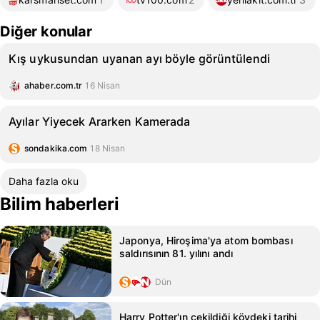
Diğer konular
Kış uykusundan uyanan ayı böyle görüntülendi
ahaber.com.tr
16 Nisan
Ayılar Yiyecek Ararken Kamerada
sondakika.com
18 Nisan
Daha fazla oku
Bilim haberleri
Japonya, Hiroşima'ya atom bombası
saldırısının 81. yılını andı
Dün
Harry Potter'ın çekildiği köydeki tarihi