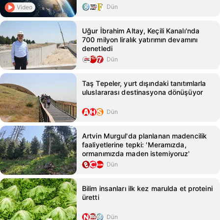
Dün
Video
Uğur İbrahim Altay, Keçili Kanalı'nda
700 milyon liralık yatırımın devamını
denetledi
Dün
Taş Tepeler, yurt dışındaki tanıtımlarla
uluslararası destinasyona dönüşüyor
Dün
Artvin Murgul'da planlanan madencilik
faaliyetlerine tepki: 'Meramızda,
ormanımızda maden istemiyoruz'
Dün
Bilim insanları ilk kez marulda et proteini
üretti
Dün