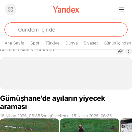
Ana Sayfa
Spor
Türkiye
Dünya
Siyaset
Günün içinden
Buradasın
Gündem
›
Bilim & Teknoloji
›
Gümüşhane'de ayıların yiyecek
araması
15 Nisan 2025, 06:35
Son güncelleme: 15 Nisan 2025, 06:35