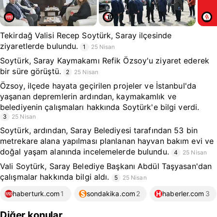
Tekirdağ Valisi Recep Soytürk, Saray ilçesinde
ziyaretlerde bulundu.
1
25 Nisan
Soytürk, Saray Kaymakamı Refik Özsoy'u ziyaret ederek
bir süre görüştü.
2
25 Nisan
Özsoy, ilçede hayata geçirilen projeler ve İstanbul'da
yaşanan depremlerin ardından, kaymakamlık ve
belediyenin çalışmaları hakkında Soytürk'e bilgi verdi.
3
25 Nisan
Soytürk, ardından, Saray Belediyesi tarafından 53 bin
metrekare alana yapılması planlanan hayvan bakım evi ve
doğal yaşam alanında incelemelerde bulundu.
4
25 Nisan
Vali Soytürk, Saray Belediye Başkanı Abdül Taşyasan'dan
çalışmalar hakkında bilgi aldı.
5
25 Nisan
haberturk.com
1
sondakika.com
2
haberler.com
3
Diğer konular