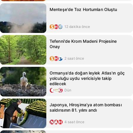
Menteşe'de Toz Hortumları Oluştu
12 dakika önce
Tefenni'de Krom Madeni Projesine
Onay
2 saat önce
Ormanya'da doğan leylek Atlas'ın göç
yolculuğu uydu vericisiyle takip
edilecek
Dün
Japonya, Hiroşima'ya atom bombası
saldırısının 81. yılını andı
4 saat önce