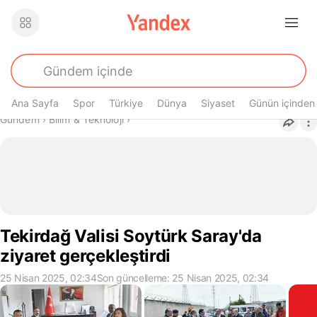
Ana Sayfa
Spor
Türkiye
Dünya
Siyaset
Günün içinden
Buradasın
Gündem
›
Bilim & Teknoloji
›
Tekirdağ Valisi Soytürk Saray'da
ziyaret gerçekleştirdi
25 Nisan 2025, 02:34
Son güncelleme: 25 Nisan 2025, 02:34