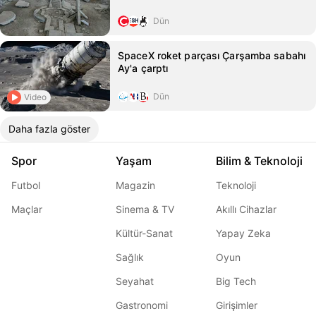
Dün
SpaceX roket parçası Çarşamba sabahı
Ay'a çarptı
Dün
Video
Daha fazla göster
Spor
Yaşam
Bilim & Teknoloji
Futbol
Magazin
Teknoloji
Maçlar
Sinema & TV
Akıllı Cihazlar
Kültür-Sanat
Yapay Zeka
Sağlık
Oyun
Seyahat
Big Tech
Gastronomi
Girişimler