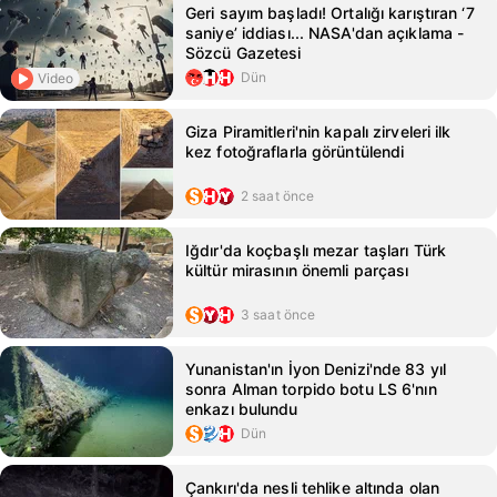
Geri sayım başladı! Ortalığı karıştıran ‘7
saniye’ iddiası... NASA'dan açıklama -
Sözcü Gazetesi
Dün
Video
Giza Piramitleri'nin kapalı zirveleri ilk
kez fotoğraflarla görüntülendi
2 saat önce
Iğdır'da koçbaşlı mezar taşları Türk
kültür mirasının önemli parçası
3 saat önce
Yunanistan'ın İyon Denizi'nde 83 yıl
sonra Alman torpido botu LS 6'nın
enkazı bulundu
Dün
Çankırı'da nesli tehlike altında olan