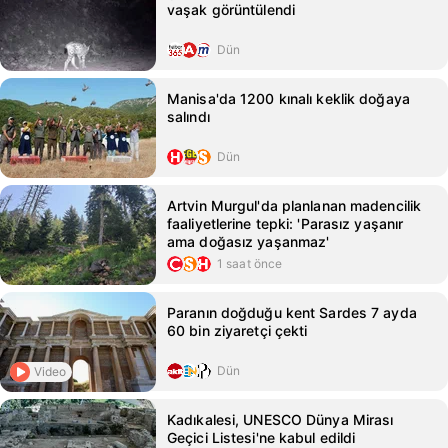
vaşak görüntülendi
Dün
Manisa'da 1200 kınalı keklik doğaya
salındı
Dün
Artvin Murgul'da planlanan madencilik
faaliyetlerine tepki: 'Parasız yaşanır
ama doğasız yaşanmaz'
1 saat önce
Paranın doğduğu kent Sardes 7 ayda
60 bin ziyaretçi çekti
Dün
Video
Kadıkalesi, UNESCO Dünya Mirası
Geçici Listesi'ne kabul edildi