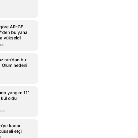
e göre AR-GE
7'den bu yana
ya yükseldi
nce
ziran'dan bu
ü: Ölüm nedeni
ında yangın: 111
 kül oldu
nce
m'ye kadar
üsseli etçi
ü