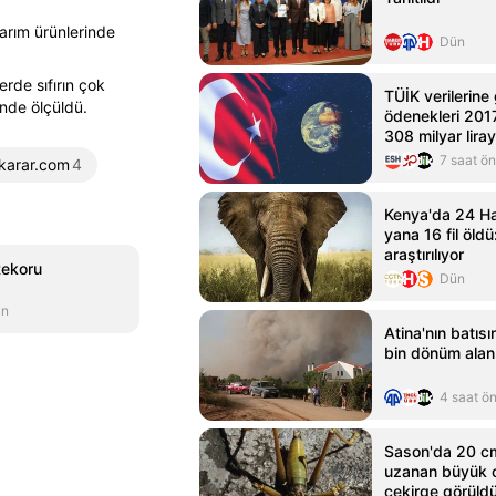
arım ürünlerinde
Dün
rde sıfırın çok
TÜİK verilerin
inde ölçüldü.
ödenekleri 201
308 milyar lira
7 saat ö
karar.com
4
Kenya'da 24 Ha
yana 16 fil öld
araştırılıyor
Rekoru
Dün
an
Atina'nın batıs
bin dönüm alan
4 saat ö
Sason'da 20 c
uzanan büyük c
çekirge görüld