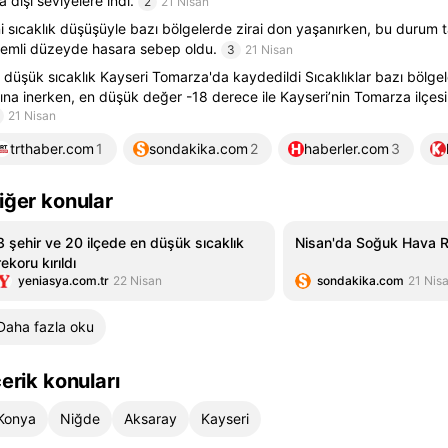
ra dışı seviyelere indi.
2
21 Nisan
i sıcaklık düşüşüyle bazı bölgelerde zirai don yaşanırken, bu durum t
emli düzeyde hasara sebep oldu.
3
21 Nisan
 düşük sıcaklık Kayseri Tomarza'da kaydedildi Sıcaklıklar bazı bölgele
tına inerken, en düşük değer -18 derece ile Kayseri’nin Tomarza ilçes
21 Nisan
trthaber.com
1
sondakika.com
2
haberler.com
3
iğer konular
3 şehir ve 20 ilçede en düşük sıcaklık
Nisan'da Soğuk Hava 
rekoru kırıldı
yeniasya.com.tr
22 Nisan
sondakika.com
21 Nis
Daha fazla oku
çerik konuları
Konya
Niğde
Aksaray
Kayseri