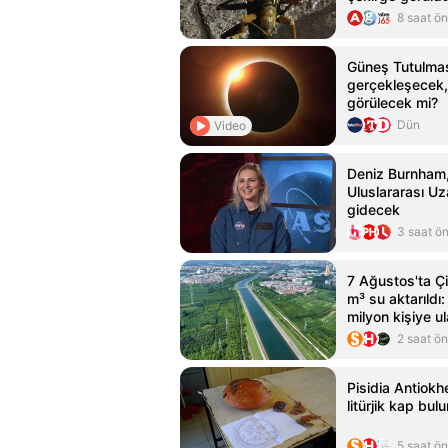
8 saat ö
Güneş Tutulma
gerçekleşecek,
görülecek mi?
Dün
Video
Deniz Burnham
Uluslararası U
gidecek
3 saat ö
7 Ağustos'ta Çi
m³ su aktarıldı
milyon kişiye ul
2 saat ö
Pisidia Antiokhe
litürjik kap bul
5 saat ö