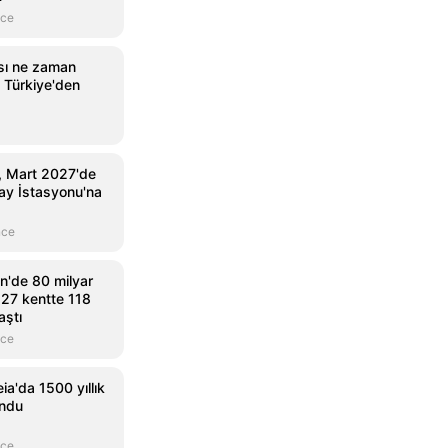
nce
sı ne zaman
 Türkiye'den
, Mart 2027'de
zay İstasyonu'na
nce
n'de 80 milyar
: 27 kentte 118
aştı
nce
ia'da 1500 yıllık
undu
nce