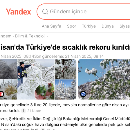
Ana Sayfa
Spor
Türkiye
Dünya
Siyas
radasın
ündem
›
Bilim & Teknoloji
›
isan'da Türkiye'de sıcaklık rekoru kırıld
 Nisan 2025, 08:14
Son güncelleme: 21 Nisan 2025, 08:14
rkiye genelinde 3 il ve 20 ilçede, mevsim normallerine göre nisan ayı
koru kırıldı.
1
21 Nisan
vre, Şehircilik ve İklim Değişikliği Bakanlığı Meteoroloji Genel Müdürlü
 Nisan'daki soğuk hava dalgası nedeniyle ülke genelinde pek çok şeh