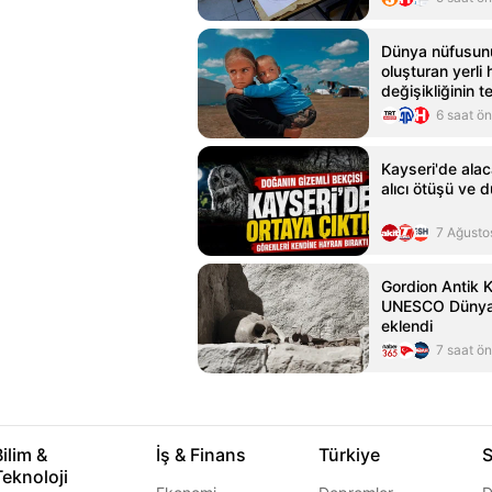
Dünya nüfusunu
oluşturan yerli h
değişikliğinin t
6 saat ö
Kayseri'de ala
alıcı ötüşü ve 
7 Ağusto
Gordion Antik K
UNESCO Dünya 
eklendi
7 saat ö
Bilim &
İş & Finans
Türkiye
S
Teknoloji