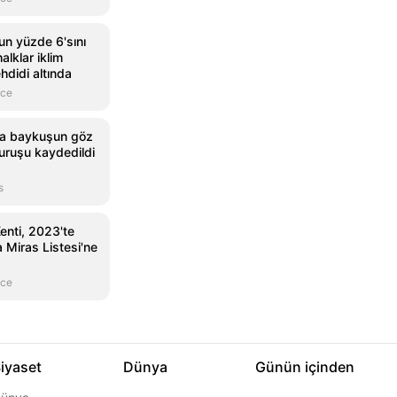
n yüzde 6'sını
alklar iklim
ehdidi altında
nce
ca baykuşun göz
duruşu kaydedildi
s
enti, 2023'te
Miras Listesi'ne
nce
iyaset
Dünya
Günün içinden