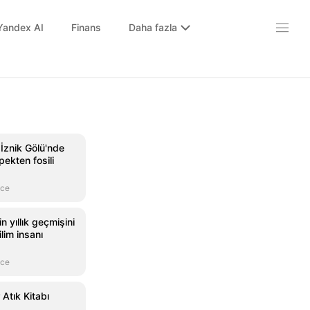
Yandex AI
Finans
Daha fazla
İznik Gölü'nde
 pekten fosili
nce
n yıllık geçmişini
lim insanı
nce
 Atık Kitabı