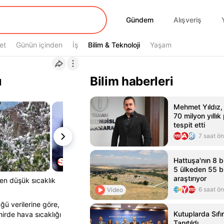
Gündem
Gündem
Alışveriş
et
Günün içinden
İş
Bilim & Teknoloji
Bilim & Teknoloji
Yaşam
ı
Bilim haberleri
Mehmet Yıldız, 
70 milyon yıllık
tespit etti
7 saat ö
Hattuşa'nın 8 bi
5 ülkeden 55 bi
araştırıyor
 en düşük sıcaklık
6 saat ö
Video
ğü verilerine göre,
Kutuplarda Sıfır
irde hava sıcaklığı
Tanıtıldı