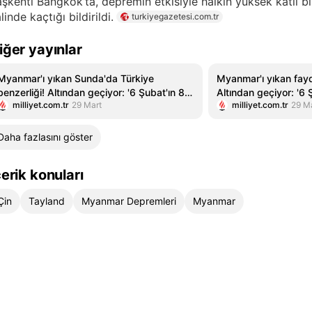
şkenti Bangkok’ta, depremin etkisiyle halkın yüksek katlı b
linde kaçtığı bildirildi.
turkiyegazetesi.com.tr
iğer yayınlar
Myanmar'ı yıkan Sunda'da Türkiye
Myanmar'ı yıkan fayd
benzerliği! Altından geçiyor: '6 Şubat'ın 89
Altından geçiyor: '6 
milliyet.com.tr
29 Mart
milliyet.com.tr
29 M
katı'
Daha fazlasını göster
çerik konuları
Çin
Tayland
Myanmar Depremleri
Myanmar