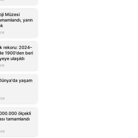
oji Müzesi
amamlandı, yarın
ak
nce
lık rekoru: 2024–
e 1900'den beri
eye ulaşıldı
nce
: Dünya'da yaşam
nce
.000.000 ölçekli
itası tamamlandı
nce