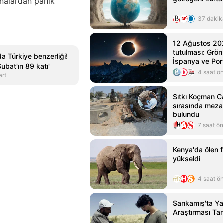
inalardan panik
37 dakik
12 Ağustos 20
tutulması: Grön
a Türkiye benzerliği!
İspanya ve Por
Şubat'ın 89 katı'
izlenecek
4 saat ö
art
Sıtkı Koçman C
sırasında mezar
bulundu
7 saat ö
Kenya'da ölen fi
yükseldi
4 saat ö
Sarıkamış'ta Y
Araştırması Ta