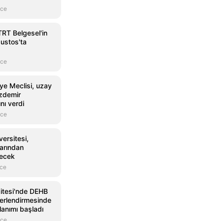
nce
TRT Belgesel'in
ğustos'ta
nce
ye Meclisi, uzay
zdemir
nı verdi
nce
ersitesi,
arından
tecek
nce
sitesi'nde DEHB
ğerlendirmesinde
lanımı başladı
nce