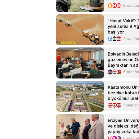
6 saat ö
"Hasat Vakti": 
yeni serisi 9 A
başlıyor
2 saat ö
Bolvadin Beledi
gözlemevine Ö
Bayraktar’ın adı
5 saat ö
Kastamonu Üniv
bezelye kabukl
biyokömür üre
1 saat ö
Erciyes Üniver
ve disleksi de
yapay zekâ kul
6 saat ö