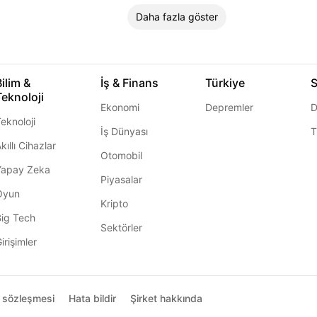
Daha fazla göster
Bilim &
İş & Finans
Türkiye
S
Teknoloji
Ekonomi
Depremler
D
eknoloji
İş Dünyası
T
kıllı Cihazlar
Otomobil
Yapay Zeka
Piyasalar
Oyun
Kripto
Big Tech
Sektörler
irişimler
ı sözleşmesi
Hata bildir
Şirket hakkında