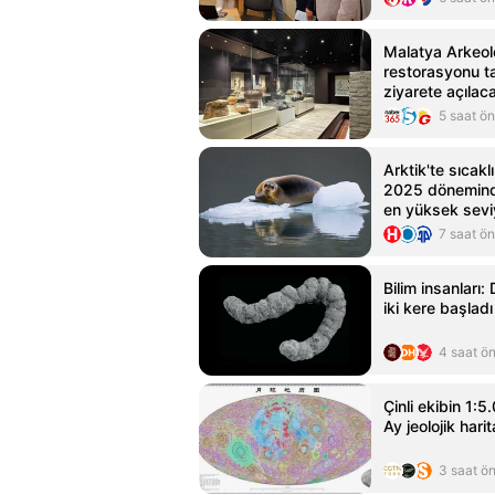
Malatya Arkeol
restorasyonu t
ziyarete açılac
5 saat ö
Arktik'te sıcak
2025 dönemind
en yüksek seviy
7 saat ö
Bilim insanları
iki kere başladı
4 saat ö
Çinli ekibin 1:5
Ay jeolojik har
3 saat ö