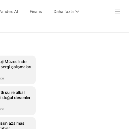
Yandex AI
Finans
Daha fazla
oji Müzesi'nde
sergi çalışmaları
nce
ı su ile alkali
i doğal desenler
nce
usun azalması
abilir