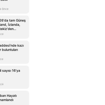
a önce
26'da tam Güneş
land, İzlanda,
tekiz'den
nce
addesi'nde kazı
 buluntuları
nce
l sayısı 16'ya
nce
aban Hayatı
mamlandı