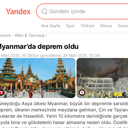
Ana Sayfa
Spor
Türkiye
Dünya
Siyas
radasın
ündem
›
Bilim & Teknoloji
›
yanmar'da deprem oldu
 Mart 2025, 10:36
Son güncelleme: 28 Mart 2025, 10:36
neydoğu Asya ülkesi Myanmar, büyük bir depremle sarsıldı
eprem, ülkenin merkezinde meydana gelirken, Çin ve Tayla
kelerde de hissedildi. Yerin 10 kilometre derinliğinde gerçek
yıda bina ve gökdelenin hasar almasına neden oldu. Özellik