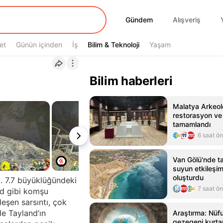
Gündem
Gündem
Alışveriş
et
Günün içinden
İş
Bilim & Teknoloji
Bilim & Teknoloji
Yaşam
Bilim haberleri
Malatya Arkeol
restorasyon ve 
tamamlandı
6 saat ö
Van Gölü'nde tatl
suyun etkileşim
oluşturdu
. 7.7 büyüklüğündeki
7 saat ö
nd gibi komşu
leşen sarsıntı, çok
le Tayland’ın
Araştırma: Nüf
gezegeni kurtar