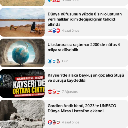
3 saat önce
Dünya nüfusunun yüzde 6'sını oluşturan
yerli halklar iklim değişikliğinin tehdidi
altında
4 saat önce
Uluslararası araştırma: 2200'de nüfus 4
milyara düşebilir
Dün
Kayseri'de alaca baykuşun göz alıcı ötüşü
ve duruşu kaydedildi
7 Ağustos
Gordion Antik Kenti, 2023'te UNESCO
Dünya Miras Listesi'ne eklendi
4 saat önce