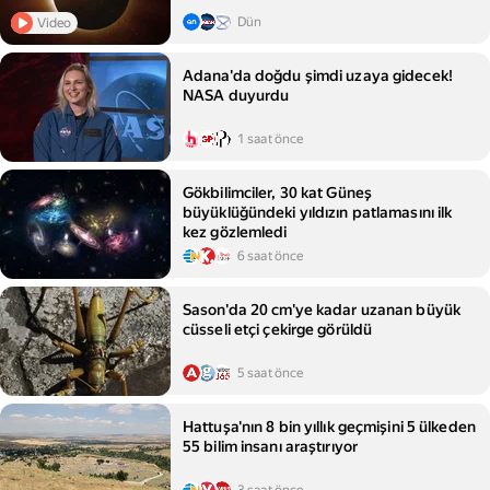
Dün
Video
Adana'da doğdu şimdi uzaya gidecek!
NASA duyurdu
1 saat önce
Gökbilimciler, 30 kat Güneş
büyüklüğündeki yıldızın patlamasını ilk
kez gözlemledi
6 saat önce
Sason'da 20 cm'ye kadar uzanan büyük
cüsseli etçi çekirge görüldü
5 saat önce
Hattuşa'nın 8 bin yıllık geçmişini 5 ülkeden
55 bilim insanı araştırıyor