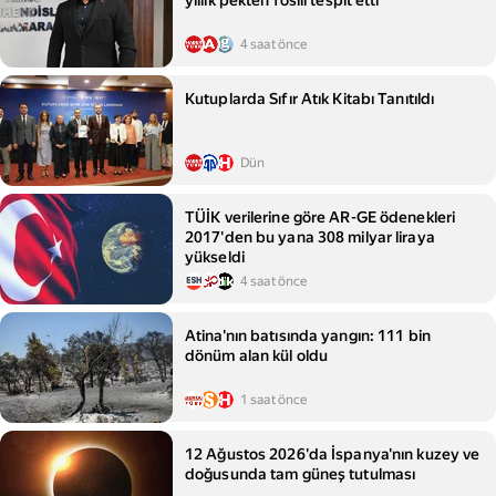
yıllık pekten fosili tespit etti
4 saat önce
Kutuplarda Sıfır Atık Kitabı Tanıtıldı
Dün
TÜİK verilerine göre AR-GE ödenekleri
2017'den bu yana 308 milyar liraya
yükseldi
4 saat önce
Atina'nın batısında yangın: 111 bin
dönüm alan kül oldu
1 saat önce
12 Ağustos 2026'da İspanya'nın kuzey ve
doğusunda tam güneş tutulması