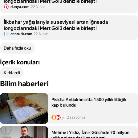
longozlarındaki Mert Gölü denizle birleşti
dunya.com
22 Nisan
İlkbahar yağışlarıyla su seviyesi artan İğneada
longozlarındaki Mert Gölü denizle birleşti
cnnturk.com
22 Nisan
Daha fazla oku
İçerik konuları
Kırklareli
Bilim haberleri
Pisidia Antiokheia'da 1500 yıllık litürjik
kap bulundu
2 saat önce
Mehmet Yıldız, İznik Gölü'nde 70 milyon