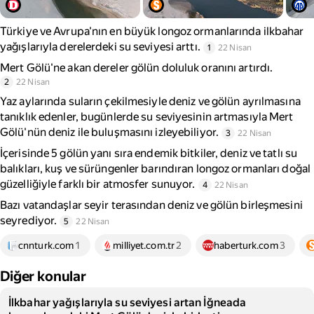
Türkiye ve Avrupa'nın en büyük longoz ormanlarında ilkbahar
yağışlarıyla derelerdeki su seviyesi arttı.
1
22 Nisan
Mert Gölü'ne akan dereler gölün doluluk oranını artırdı.
2
22 Nisan
Yaz aylarında suların çekilmesiyle deniz ve gölün ayrılmasına
tanıklık edenler, bugünlerde su seviyesinin artmasıyla Mert
Gölü'nün deniz ile buluşmasını izleyebiliyor.
3
22 Nisan
İçerisinde 5 gölün yanı sıra endemik bitkiler, deniz ve tatlı su
balıkları, kuş ve sürüngenler barındıran longoz ormanları doğal
güzelliğiyle farklı bir atmosfer sunuyor.
4
22 Nisan
Bazı vatandaşlar seyir terasından deniz ve gölün birleşmesini
seyrediyor.
5
22 Nisan
cnnturk.com
1
milliyet.com.tr
2
haberturk.com
3
Diğer konular
İlkbahar yağışlarıyla su seviyesi artan İğneada