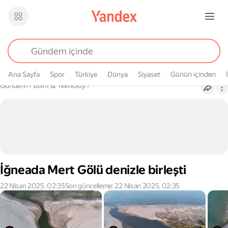
Ana Sayfa
Spor
Türkiye
Dünya
Siyaset
Günün içinden
Buradasın
Gündem
›
Bilim & Teknoloji
›
İğneada Mert Gölü denizle birleşti
22 Nisan 2025, 02:35
Son güncelleme: 22 Nisan 2025, 02:35