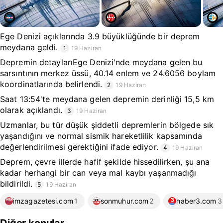
Ege Denizi açıklarında 3.9 büyüklüğünde bir deprem
meydana geldi.
1
19 Haziran
Depremin detaylarıEge Denizi'nde meydana gelen bu
sarsıntının merkez üssü, 40.14 enlem ve 24.6056 boylam
koordinatlarında belirlendi.
2
19 Haziran
Saat 13:54'te meydana gelen depremin derinliği 15,5 km
olarak açıklandı.
3
19 Haziran
Uzmanlar, bu tür düşük şiddetli depremlerin bölgede sık
yaşandığını ve normal sismik hareketlilik kapsamında
değerlendirilmesi gerektiğini ifade ediyor.
4
19 Haziran
Deprem, çevre illerde hafif şekilde hissedilirken, şu ana
kadar herhangi bir can veya mal kaybı yaşanmadığı
bildirildi.
5
19 Haziran
imzagazetesi.com
1
sonmuhur.com
2
haber3.com
3