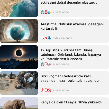
etkileşimi doğal desenler oluşturdu
7 saat önce
Araştırma: Nüfusun azalması gezegeni
kurtarabilir
5 dakika önce
12 Ağustos 2026'da tam Güneş
tutulması: Grönland, İzlanda, İspanya
ve Portekiz'den izlenecek
4 saat önce
Sıtkı Koçman Caddesi'nde kazı
sırasında mezar buluntuları bulundu
7 saat önce
Kenya'da ölen fil sayısı 16'ya yükseldi