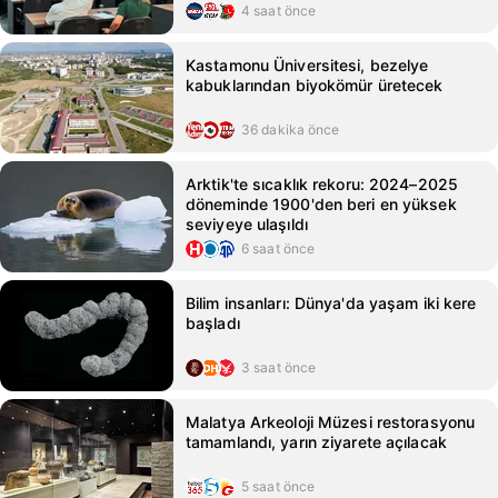
4 saat önce
Kastamonu Üniversitesi, bezelye
kabuklarından biyokömür üretecek
36 dakika önce
Arktik'te sıcaklık rekoru: 2024–2025
döneminde 1900'den beri en yüksek
seviyeye ulaşıldı
6 saat önce
Bilim insanları: Dünya'da yaşam iki kere
başladı
3 saat önce
Malatya Arkeoloji Müzesi restorasyonu
tamamlandı, yarın ziyarete açılacak
5 saat önce