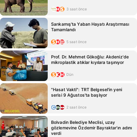
3 saat önce
Sarıkamış'ta Yaban Hayatı Araştırması
Tamamlandı
5 saat önce
Prof. Dr. Mehmet Gökoğlu: Akdeniz'de
mikroplastik atıklar kıyılara taşınıyor
Dün
"Hasat Vakti": TRT Belgesel'in yeni
serisi 9 Ağustos'ta başlıyor
2 saat önce
Bolvadin Belediye Meclisi, uzay
gözlemevine Özdemir Bayraktar’ın adını
verdi