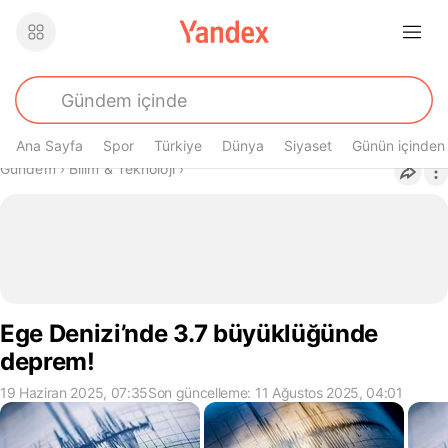
Ana Sayfa
Spor
Türkiye
Dünya
Siyaset
Günün içinden
Buradasın
Gündem
›
Bilim & Teknoloji
›
Ege Denizi’nde 3.7 büyüklüğünde
deprem!
19 Haziran 2025, 07:35
Son güncelleme: 11 Ağustos 2025, 04:01