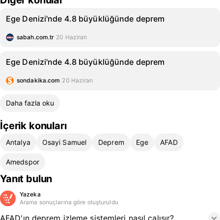
Diğer konular
Ege Denizi'nde 4.8 büyüklüğünde deprem
sabah.com.tr
20 Haziran
Ege Denizi'nde 4.8 büyüklüğünde deprem
sondakika.com
20 Haziran
Daha fazla oku
İçerik konuları
Antalya
Osayi Samuel
Deprem
Ege
AFAD
Amedspor
Yanıt bulun
Yazeka
Arama sonuçlarına göre oluşturuldu
AFAD'ın deprem izleme sistemleri nasıl çalışır?