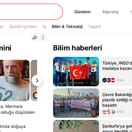
Gündem
Gündem
Alışveriş
et
Günün içinden
İş
Bilim & Teknoloji
Bilim & Teknoloji
Yaşam
mini
Bilim haberleri
Türkiye, INSO'd
madalya kazan
Dün
Çevre Bakanlığ
plastik kirliliğ
başlattı
da, Marmara
Dün
li olduğu düşünülen
Şanlıurfa'ya ge
attında doğuya
arıyor Neolitik ç