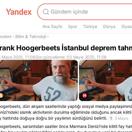
Ana Sayfa
Spor
Türkiye
Dünya
Siyas
radasın
ündem
›
Bilim & Teknoloji
›
rank Hoogerbeets İstanbul deprem tah
 Mayıs 2025, 11:08
Son güncelleme: 03 Mayıs 2025, 11:08
ogerbeets, dün akşam saatlerinde yaptığı sosyal medya paylaşımın
nizi'ndeki sismik aktivitenin durulma eğiliminde olduğunu ancak kilit
y hattında doğuya doğru bir yayılımın sürdüğünü belirtti.
1
3 Mayıs
ogerbeets, sarsıntıdan saatler önce Marmara Denizi’nde kilitli fay h