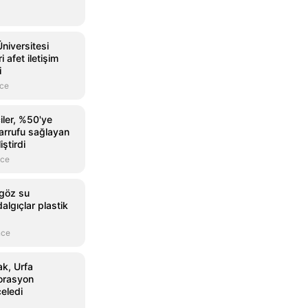
niversitesi
 afet iletişim
i
nce
iler, %50'ye
sarrufu sağlayan
ştirdi
nce
kgöz su
algıçlar plastik
nce
ak, Urfa
torasyon
celedi