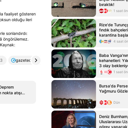
i
bıraktık!
1 saat ö
da faaliyet gösteren
yoksun olduğu ileri
Rize'de Turunç
fındık bahçeleri
rle sonlandırdı:
karantina başla
âlâ öngörülemez.
4 saat ö
” Kaynak:
Baba Vanga'nı
3
gazeteoku.com
4
kehanetleri: Yı
3 olay bekleniy
1 saat ö
Bursa'da Perse
'Deprem
Yağmuru Gözle
n nokta atışı
Dün
Deniz Burnham
Uluslararası U
görev yapacak