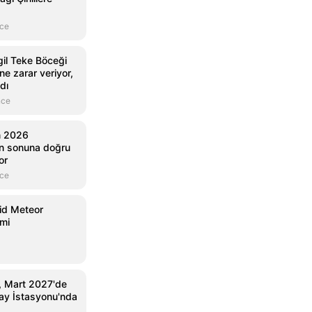
nce
gil Teke Böceği
ne zarar veriyor,
dı
nce
n 2026
lın sonuna doğru
or
nce
id Meteor
mi
, Mart 2027'de
zay İstasyonu'nda