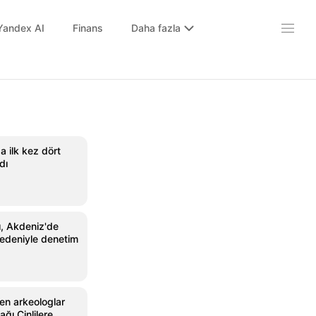
Yandex AI
Finans
Daha fazla
a ilk kez dört
dı
ı, Akdeniz'de
i nedeniyle denetim
len arkeologlar
ağı Çinlilere