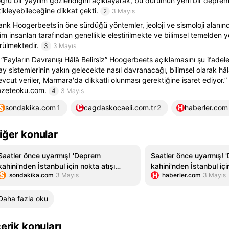
ğru bir yayılım gözlendiğini açıklayarak, bu durumun yeni bir deprem
tikleyebileceğine dikkat çekti.
2
3 Mayıs
ank Hoogerbeets'in öne sürdüğü yöntemler, jeoloji ve sismoloji alanın
lim insanları tarafından genellikle eleştirilmekte ve bilimsel temelden 
rülmektedir.
3
3 Mayıs
 “Fayların Davranışı Hâlâ Belirsiz” Hoogerbeets açıklamasını şu ifadele
ay sistemlerinin yakın gelecekte nasıl davranacağı, bilimsel olarak h
vcut veriler, Marmara'da dikkatli olunması gerektiğine işaret ediyor.
zeteoku.com.
4
3 Mayıs
sondakika.com
1
cagdaskocaeli.com.tr
2
haberler.com
iğer konular
Saatler önce uyarmış! 'Deprem
Saatler önce uyarmış! 
kahini'nden İstanbul için nokta atışı
kahini'nden İstanbul içi
sondakika.com
3 Mayıs
haberler.com
3 Mayıs
tahmin
tahmin
Daha fazla oku
çerik konuları