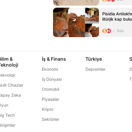
Pisidia Antiokhe
litürjik kap bul
Dün
Bilim &
İş & Finans
Türkiye
S
Teknoloji
Ekonomi
Depremler
D
eknoloji
İş Dünyası
T
kıllı Cihazlar
Otomobil
Yapay Zeka
Piyasalar
Oyun
Kripto
Big Tech
Sektörler
irişimler