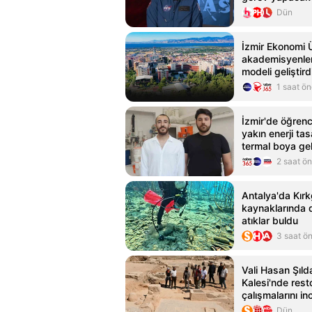
Dün
İzmir Ekonomi Ü
akademisyenleri
modeli geliştird
1 saat ö
İzmir'de öğrenc
yakın enerji ta
termal boya geli
2 saat ö
Antalya'da Kır
kaynaklarında d
atıklar buldu
3 saat ö
Vali Hasan Şıld
Kalesi'nde res
çalışmalarını in
Dün