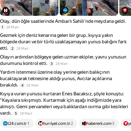
Olay, dün öğle saatlerinde Ambarlı Sahili'nde meydana geldi.
1
28 Mart
Gezmek için deniz kenarına gelen bir grup, kıyıya yakın
bölgede duran ve bir türlü uzaklaşamayan yunus balığını fark
etti.
2
28 Mart
Olayın ardından bölgeye gelen uzman ekipler, yavru yunusun
durumunu kontrol etti.
3
28 Mart
Yardım istenmesi üzerine olay yerine gelen balıkçının
kucaklayarak teknesine aldığı yunus, Avcılar açıklarına
bırakıldı.
4
28 Mart
Kıyıya vuran yunusu kurtaran Enes Bacaksız, şöyle konuştu:
“Kayalara sıkışmıştı. Kurtarmak için aşağı indiğimizde yara
almıştı. Gemi pervaneleri veya balıklardan ısırma gibi kesikleri
vardı.
5
28 Mart
t24.com.tr
1
hurriyet.com.tr
2
habererk.com
3
y