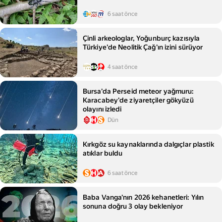
6 saat önce
Çinli arkeologlar, Yoğunburç kazısıyla
Türkiye'de Neolitik Çağ'ın izini sürüyor
4 saat önce
Bursa'da Perseid meteor yağmuru:
Karacabey'de ziyaretçiler gökyüzü
olayını izledi
Dün
Kırkgöz su kaynaklarında dalgıçlar plastik
atıklar buldu
6 saat önce
Baba Vanga'nın 2026 kehanetleri: Yılın
sonuna doğru 3 olay bekleniyor