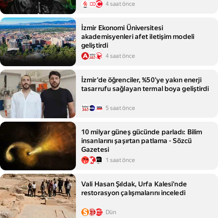
4 saat önce
İzmir Ekonomi Üniversitesi
akademisyenleri afet iletişim modeli
geliştirdi
4 saat önce
İzmir'de öğrenciler, %50'ye yakın enerji
tasarrufu sağlayan termal boya geliştirdi
5 saat önce
10 milyar güneş gücünde parladı: Bilim
insanlarını şaşırtan patlama - Sözcü
Gazetesi
1 saat önce
Vali Hasan Şıldak, Urfa Kalesi'nde
restorasyon çalışmalarını inceledi
Dün