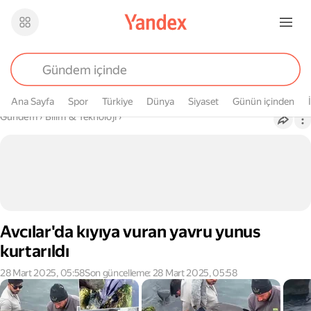
Ana Sayfa
Spor
Türkiye
Dünya
Siyaset
Günün içinden
Buradasın
Gündem
›
Bilim & Teknoloji
›
Avcılar'da kıyıya vuran yavru yunus
kurtarıldı
28 Mart 2025, 05:58
Son güncelleme: 28 Mart 2025, 05:58