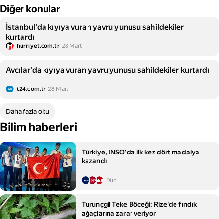
Diğer konular
İstanbul'da kıyıya vuran yavru yunusu sahildekiler
kurtardı
hurriyet.com.tr
28 Mart
Avcılar'da kıyıya vuran yavru yunusu sahildekiler kurtardı
t24.com.tr
28 Mart
Daha fazla oku
Bilim haberleri
Türkiye, INSO'da ilk kez dört madalya
kazandı
Dün
Turunçgil Teke Böceği: Rize'de fındık
ağaçlarına zarar veriyor