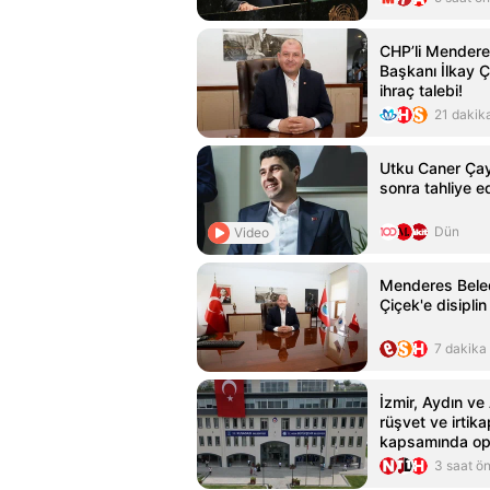
CHP’li Mendere
Başkanı İlkay Ç
ihraç talebi!
21 dakik
Utku Caner Çay
sonra tahliye ed
Dün
Video
Menderes Bele
Çiçek'e disiplin
7 dakika
İzmir, Aydın ve
rüşvet ve irtik
kapsamında op
şüpheli yakalan
3 saat ö