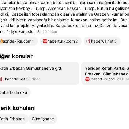
staneler başta olmak üzere bütün sivil binalara saldırıldığını ifade e
iyonistin kovboyu Trump, Amerikan Başkanı Trump. Bütün bu gelişmele
di ki, 'Gazzelileri topraklarından dışarıya atalım ve Gazze'yi kumar 
rçok kirli işlerin yapılacağı bir ahlaksızlık mekanı haline getirelim.' Bunu
ylaştılar, projeler yayınladılar. Bu gerçekten de en az Gazze'de yaş
rici." diye konuştu.
3
20 Nisan
sondakika.com
1
haberturk.com
2
haber61.net
3
iğer konular
Fatih Erbakan Gümüşhane'ye gitti
Yeniden Refah Partisi 
Erbakan, Gümüşhane'de 
haber61.net
20 Nisan
haberturk.com
20 Nis
kongresine katıldı - G
Haberleri
Daha fazla oku
çerik konuları
Fatih Erbakan
Gümüşhane