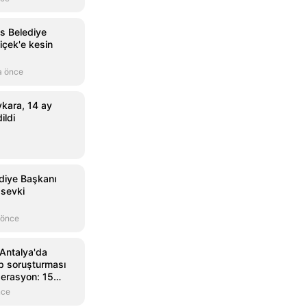
s Belediye
içek'e kesin
a önce
kara, 14 ay
ildi
diye Başkanı
 sevki
 önce
 Antalya'da
ap soruşturması
erasyon: 15
dı
nce