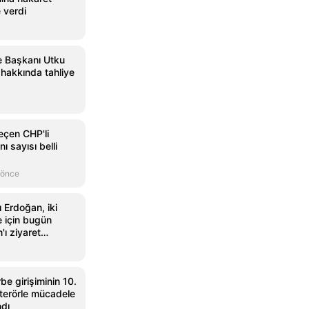
 verdi
e Başkanı Utku
hakkında tahliye
eçen CHP'li
ı sayısı belli
 önce
Erdoğan, iki
 için bugün
'ı ziyaret
e girişiminin 10.
terörle mücadele
ndı