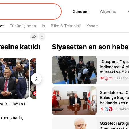
Gündem
Gündem
Alışveriş
et
et
Günün içinden
İş
Bilim & Teknoloji
Yaşam
sine katıldı
Siyasetten en son habe
"Casperlar" çet
iddianame: 4 c
müşteki ve 52 
1 saat ö
Son dakika... 
Belediye Başkan
hakkında kesin 
e 3. Olağan İl
21 dakik
ı konuşmada,
Gazeteci Ertuğ
'Cumhurbaşkanı