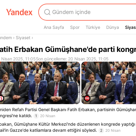
Ana Sayfa
Spor
Türkiye
Dünya
Siyas
Siyas
radasın
ündem
›
Siyaset
›
atih Erbakan Gümüşhane'de parti kongre
 Nisan 2025, 11:05
Son güncelleme: 20 Nisan 2025, 11:05
niden Refah Partisi Genel Başkanı Fatih Erbakan, partisinin Gümüşhan
ngresi'ne katıldı.
1
20 Nisan
bakan, Gümüşhane Kültür Merkezi'nde düzenlenen kongrede yaptığ
rail'in Gazze'de katliamlara devam ettiğini söyledi.
2
20 Nisan