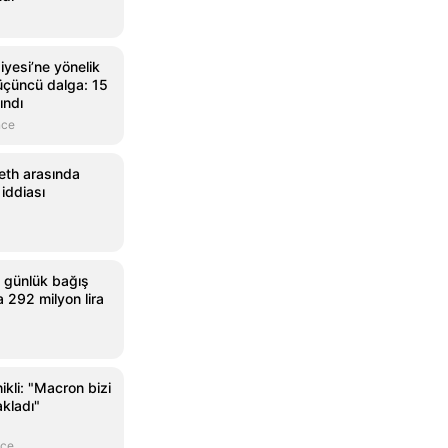
yesi’ne yönelik
çüncü dalga: 15
ındı
nce
eth arasında
iddiası
8 günlük bağış
292 milyon lira
hikli: "Macron bizi
akladı"
nce