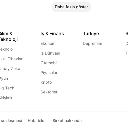
Daha fazla göster
Bilim &
İş & Finans
Türkiye
S
Teknoloji
Ekonomi
Depremler
D
eknoloji
İş Dünyası
T
kıllı Cihazlar
Otomobil
Yapay Zeka
Piyasalar
Oyun
Kripto
Big Tech
Sektörler
irişimler
ı sözleşmesi
Hata bildir
Şirket hakkında