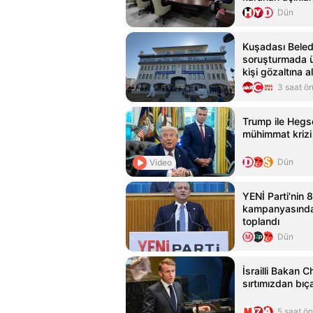
Dün
Kuşadası Beledi
soruşturmada ü
kişi gözaltına al
3 saat ö
Trump ile Hegs
mühimmat krizi 
Dün
Video
YENİ Parti'nin 
kampanyasında 
toplandı
Dün
İsrailli Bakan C
sırtımızdan bıç
5 saat ö