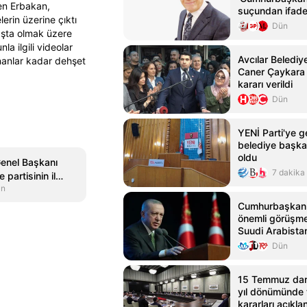
den Erbakan,
suçundan ifade
rin üzerine çıktı
Dün
başta olmak üzere
nla ilgili videolar
Avcılar Belediy
ananlar kadar dehşet
Caner Çaykara 
kararı verildi
Dün
YENİ Parti'ye g
belediye başkan
oldu
Genel Başkanı
7 dakika
partisinin il
an
ümüşhane
Cumhurbaşkanı 
önemli görüşme
Suudi Arabistan
edecek
Dün
15 Temmuz darb
yıl dönümünde 
kararları açıkla