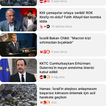
5 saat önce
Kirli çamaşırlar ortaya serildi! ROK
itirafçı mı oldu? Fatih Altaylı'dan bomba
iddia
10 dakika önce
İsrailli Bakan Chikli: "Macron bizi
sırtımızdan bıçakladı"
6 saat önce
KKTC Cumhurbaşkanı Erhürman:
Guterres'in mayın arındırma önerisi
kabul edildi
6 Ağustos
Hamas: İsrail'in ateşkes anlaşmasını
başarısız kılmasını önlemek için acil
harekete geçilsin
Dün