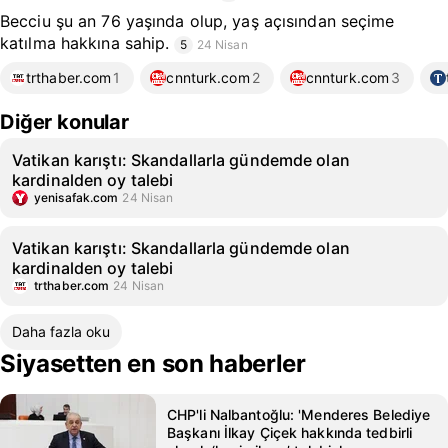
Becciu şu an 76 yaşında olup, yaş açısından seçime
katılma hakkına sahip.
5
24 Nisan
trthaber.com
1
cnnturk.com
2
cnnturk.com
3
Diğer konular
Vatikan karıştı: Skandallarla gündemde olan
kardinalden oy talebi
yenisafak.com
24 Nisan
Vatikan karıştı: Skandallarla gündemde olan
kardinalden oy talebi
trthaber.com
24 Nisan
Daha fazla oku
Siyasetten en son haberler
CHP'li Nalbantoğlu: 'Menderes Belediye
Başkanı İlkay Çiçek hakkında tedbirli