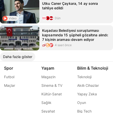
Utku Caner Çaykara, 14 ay sonra
tahliye edildi
Dün
Video
Kuşadası Belediyesi soruşturması
kapsamında 15 şüpheli gözaltına alındı:
7 kişinin araması devam ediyor
4 saat önce
Daha fazla göster
Spor
Yaşam
Bilim & Teknoloji
Futbol
Magazin
Teknoloji
Maçlar
Sinema & TV
Akıllı Cihazlar
Kültür-Sanat
Yapay Zeka
Sağlık
Oyun
Seyahat
Big Tech