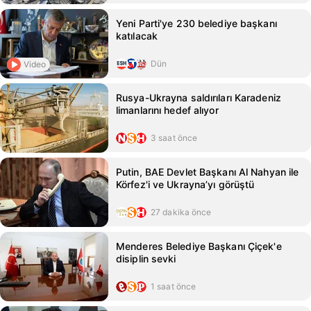
Yeni Parti'ye 230 belediye başkanı
katılacak
Dün
Video
Rusya-Ukrayna saldırıları Karadeniz
limanlarını hedef alıyor
3 saat önce
Putin, BAE Devlet Başkanı Al Nahyan ile
Körfez'i ve Ukrayna’yı görüştü
27 dakika önce
Menderes Belediye Başkanı Çiçek'e
disiplin sevki
1 saat önce