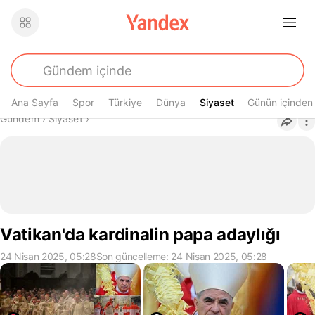
Ana Sayfa
Spor
Türkiye
Dünya
Siyaset
Siyaset
Günün içinden
Buradasın
Gündem
›
Siyaset
›
Vatikan'da kardinalin papa adaylığı
24 Nisan 2025, 05:28
Son güncelleme: 24 Nisan 2025, 05:28