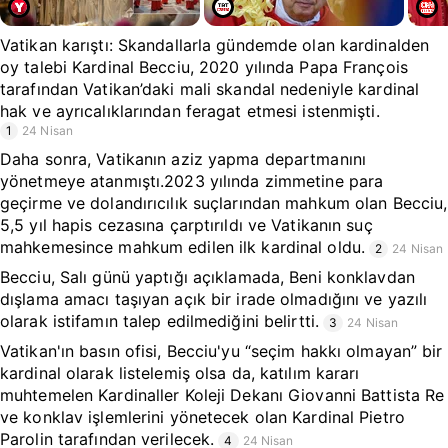
Vatikan karıştı: Skandallarla gündemde olan kardinalden
oy talebi Kardinal Becciu, 2020 yılında Papa François
tarafından Vatikan’daki mali skandal nedeniyle kardinal
hak ve ayrıcalıklarından feragat etmesi istenmişti.
1
24 Nisan
Daha sonra, Vatikanın aziz yapma departmanını
yönetmeye atanmıştı.2023 yılında zimmetine para
geçirme ve dolandırıcılık suçlarından mahkum olan Becciu,
5,5 yıl hapis cezasına çarptırıldı ve Vatikanın suç
mahkemesince mahkum edilen ilk kardinal oldu.
2
24 Nisan
Becciu, Salı günü yaptığı açıklamada, Beni konklavdan
dışlama amacı taşıyan açık bir irade olmadığını ve yazılı
olarak istifamın talep edilmediğini belirtti.
3
24 Nisan
Vatikan'ın basın ofisi, Becciu'yu “seçim hakkı olmayan” bir
kardinal olarak listelemiş olsa da, katılım kararı
muhtemelen Kardinaller Koleji Dekanı Giovanni Battista Re
ve konklav işlemlerini yönetecek olan Kardinal Pietro
Parolin tarafından verilecek.
4
24 Nisan