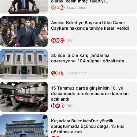
olarak ‘kesin ihraç’ talebiyl...
1 saat önce
Avcılar Belediye Başkanı Utku Caner
Çaykara hakkında tahliye kararı verildi
Dün
30 ilde IŞİD'e karşı jandarma
operasyonu: 104 şüpheli gözaltında
3 saat önce
15 Temmuz darbe girişiminin 10. yıl
dönümünde terörle mücadele kararları
açıklandı
Dün
Kuşadası Belediyesi’ne yönelik
soruşturmada üçüncü dalga: 15 kişi
gözaltına alındı