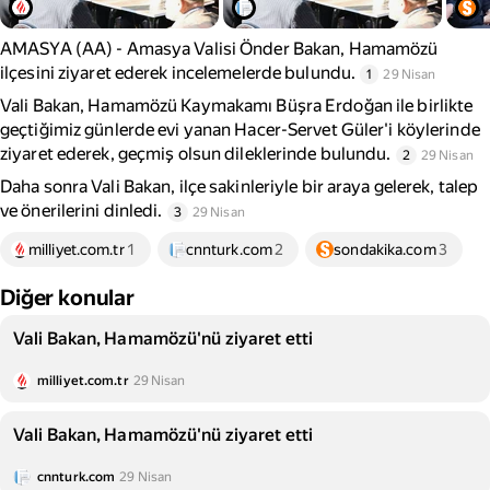
AMASYA (AA) - Amasya Valisi Önder Bakan, Hamamözü
ilçesini ziyaret ederek incelemelerde bulundu.
1
29 Nisan
Vali Bakan, Hamamözü Kaymakamı Büşra Erdoğan ile birlikte
geçtiğimiz günlerde evi yanan Hacer-Servet Güler'i köylerinde
ziyaret ederek, geçmiş olsun dileklerinde bulundu.
2
29 Nisan
Daha sonra Vali Bakan, ilçe sakinleriyle bir araya gelerek, talep
ve önerilerini dinledi.
3
29 Nisan
milliyet.com.tr
1
cnnturk.com
2
sondakika.com
3
Diğer konular
Vali Bakan, Hamamözü'nü ziyaret etti
milliyet.com.tr
29 Nisan
Vali Bakan, Hamamözü'nü ziyaret etti
cnnturk.com
29 Nisan