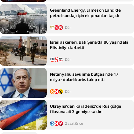
Greenland Energy, Jameson Land'de
petrol sondajı için ekipmanları taşıdı
Dün
İsrail askerleri, Batı Şeria'da 80 yaşındaki
Filistinliyi darbetti
Dün
Netanyahu savunma bütçesinde 17
milyar dolarlık artış talep etti
Dün
Ukrayna'dan Karadeniz'de Rus gölge
filosuna ait 3 gemiye saldırı
2 saat önce