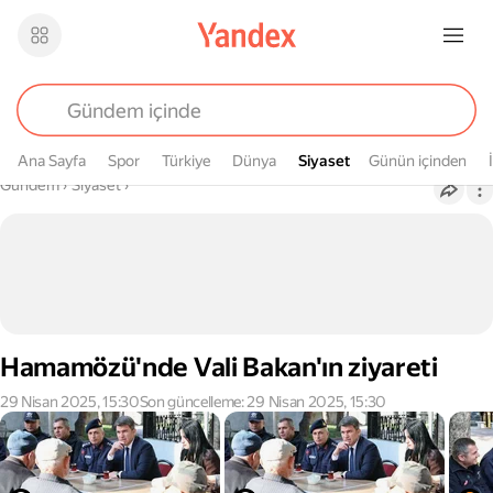
Ana Sayfa
Spor
Türkiye
Dünya
Siyaset
Siyaset
Günün içinden
Buradasın
Gündem
›
Siyaset
›
Hamamözü'nde Vali Bakan'ın ziyareti
29 Nisan 2025, 15:30
Son güncelleme: 29 Nisan 2025, 15:30