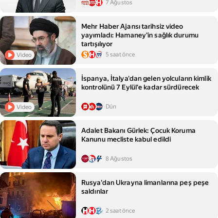
7 Ağustos
Mehr Haber Ajansı tarihsiz video
yayımladı: Hamaney'in sağlık durumu
tartışılıyor
5 saat önce
Video
İspanya, İtalya'dan gelen yolcuların kimlik
kontrolünü 7 Eylül'e kadar sürdürecek
Dün
Video
Adalet Bakanı Gürlek: Çocuk Koruma
Kanunu mecliste kabul edildi
8 Ağustos
Rusya'dan Ukrayna limanlarına peş peşe
saldırılar
2 saat önce