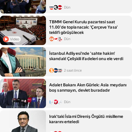
Dün
TBMM Genel Kurulu pazartesi saat
11.00'de toplanacak: 'Çerçeve Yasa'
teklifi görüşülecek
Dün
Video
İstanbul Adliyesi'nde 'sahte hakim'
skandalı! Çelişkili ifadeleri onu ele verdi
2 saat önce
Adalet Bakanı Akın Gürlek: Asla meydanı
boş sanmayın, devlet buradadır
Dün
Irak'taki İslami Direniş Örgütü misilleme
kararını erteledi