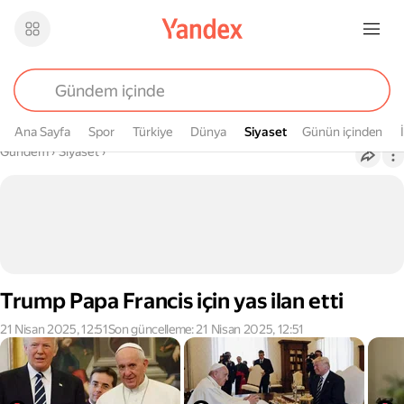
Ana Sayfa
Spor
Türkiye
Dünya
Siyaset
Siyaset
Günün içinden
Buradasın
Gündem
›
Siyaset
›
Trump Papa Francis için yas ilan etti
21 Nisan 2025, 12:51
Son güncelleme: 21 Nisan 2025, 12:51