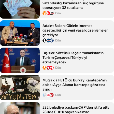
vatandaşlığı kazandıran suç örgütüne
operasyon: 32 tutuklama
Dün
Adalet Bakanı Gürlek: İnternet
gazeteciliği için yeni yasal düzenlemeler
gerekiyor
Dün
Dışişleri Sözcüsü Keçeli: Yunanistan'ın
Turizm Çerçevesi Türkiye'yi
etkilemeyecek
Dün
Muğla'da FETÖ'cü Burkay Karatepe'nin
ablası Ayşe Alanur Karatepe gözaltına
alındı
Dün
232 belediye başkanı CHP'den istifa etti:
28 ilde CHP'li başkan kalmadı