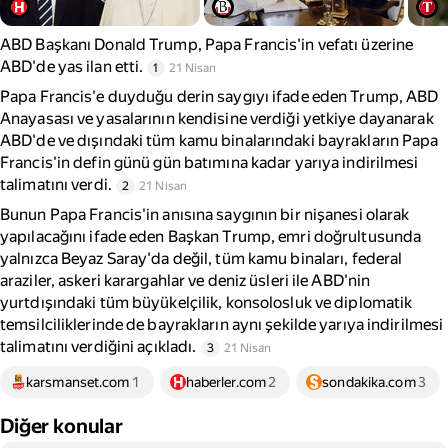
ABD Başkanı Donald Trump, Papa Francis'in vefatı üzerine
ABD'de yas ilan etti.
1
21 Nisan
Papa Francis'e duyduğu derin saygıyı ifade eden Trump, ABD
Anayasası ve yasalarının kendisine verdiği yetkiye dayanarak
ABD'de ve dışındaki tüm kamu binalarındaki bayrakların Papa
Francis'in defin günü gün batımına kadar yarıya indirilmesi
talimatını verdi.
2
21 Nisan
Bunun Papa Francis'in anısına saygının bir nişanesi olarak
yapılacağını ifade eden Başkan Trump, emri doğrultusunda
yalnızca Beyaz Saray'da değil, tüm kamu binaları, federal
araziler, askeri karargahlar ve deniz üsleri ile ABD'nin
yurtdışındaki tüm büyükelçilik, konsolosluk ve diplomatik
temsilciliklerinde de bayrakların aynı şekilde yarıya indirilmesi
talimatını verdiğini açıkladı.
3
21 Nisan
karsmanset.com
1
haberler.com
2
sondakika.com
3
Diğer konular