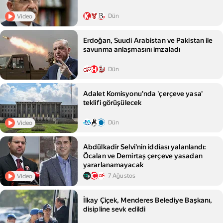
Dün
Video
Erdoğan, Suudi Arabistan ve Pakistan ile
savunma anlaşmasını imzaladı
Dün
Adalet Komisyonu'nda 'çerçeve yasa'
teklifi görüşülecek
Dün
Video
Abdülkadir Selvi'nin iddiası yalanlandı:
Öcalan ve Demirtaş çerçeve yasadan
yararlanamayacak
7 Ağustos
Video
İlkay Çiçek, Menderes Belediye Başkanı,
disipline sevk edildi