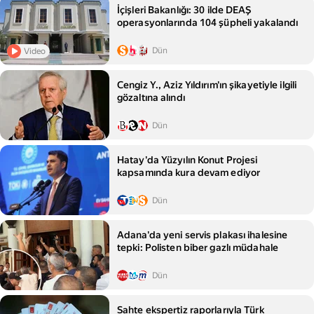
İçişleri Bakanlığı: 30 ilde DEAŞ
operasyonlarında 104 şüpheli yakalandı
Dün
Video
Cengiz Y., Aziz Yıldırım'ın şikayetiyle ilgili
gözaltına alındı
Dün
Hatay'da Yüzyılın Konut Projesi
kapsamında kura devam ediyor
Dün
Adana'da yeni servis plakası ihalesine
tepki: Polisten biber gazlı müdahale
Dün
Sahte ekspertiz raporlarıyla Türk