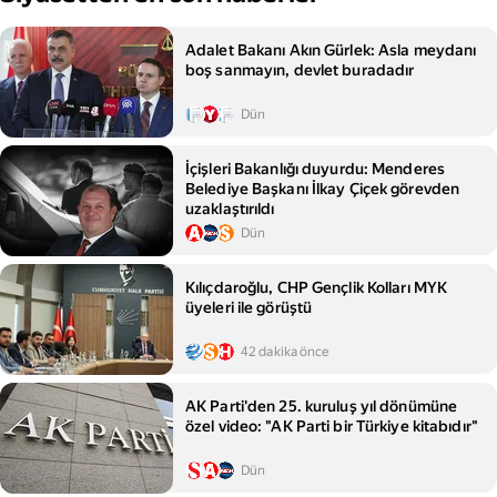
Adalet Bakanı Akın Gürlek: Asla meydanı
boş sanmayın, devlet buradadır
Dün
İçişleri Bakanlığı duyurdu: Menderes
Belediye Başkanı İlkay Çiçek görevden
uzaklaştırıldı
Dün
Kılıçdaroğlu, CHP Gençlik Kolları MYK
üyeleri ile görüştü
42 dakika önce
AK Parti'den 25. kuruluş yıl dönümüne
özel video: "AK Parti bir Türkiye kitabıdır"
Dün