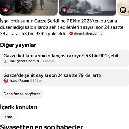
İşgal ordusunun Gazze Şeridi'ne 7 Ekim 2023'ten bu yana
düzenlediği saldırılarda şehit edilenlerin sayısı son 24 saatte
38 artarak 53 bin 939'a yükseldi.
dogruhaber.com.tr
Diğer yayınlar
Gazze katliamlarının bilançosu artıyor! 53 bin 901 şehit
milligazete.com.tr
24 Mayıs
Gazze'de şehit sayısı son 24 saatte 79 kişi arttı
haber7.com
24 Mayıs
Daha fazlasını göster
İçerik konuları
Israel
Siyasetten en son haberler