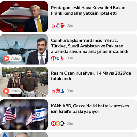
Pentagon, eski Hava Kuvvetleri Bakanı
Frank Kendall'ın yetkisini iptal etti
Dün
Cumhurbaşkanı Yardımcısı Yılmaz:
Türkiye, Suudi Arabistan ve Pakistan
arasında savunma anlaşması imzalandı
Dün
Video
Rasim Ozan Kütahyalı, 14 Mayıs 2026'da
tutuklandı
Dün
Video
KAN: ABD, Gazze'de iki haftalık ateşkes
için İsrail'e baskı yapıyor
Dün