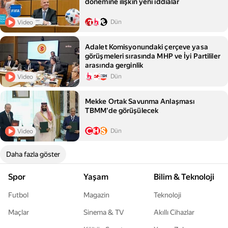
dönemine ilişkin yeni iddialar
Dün
Video
Adalet Komisyonundaki çerçeve yasa
görüşmeleri sırasında MHP ve İyi Partililer
arasında gerginlik
Dün
Video
Mekke Ortak Savunma Anlaşması
TBMM'de görüşülecek
Dün
Video
Daha fazla göster
Spor
Yaşam
Bilim & Teknoloji
Futbol
Magazin
Teknoloji
Maçlar
Sinema & TV
Akıllı Cihazlar