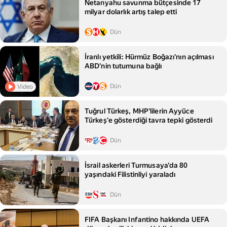
Netanyahu savunma bütçesinde 17
milyar dolarlık artış talep etti
Dün
İranlı yetkili: Hürmüz Boğazı'nın açılması
ABD'nin tutumuna bağlı
Dün
Video
Tuğrul Türkeş, MHP'lilerin Ayyüce
Türkeş'e gösterdiği tavra tepki gösterdi
Dün
İsrail askerleri Turmusaya'da 80
yaşındaki Filistinliyi yaraladı
Dün
FIFA Başkanı Infantino hakkında UEFA