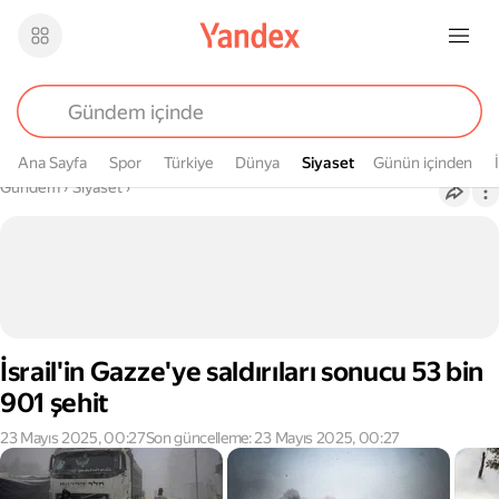
Ana Sayfa
Spor
Türkiye
Dünya
Siyaset
Siyaset
Günün içinden
Buradasın
Gündem
›
Siyaset
›
İsrail'in Gazze'ye saldırıları sonucu 53 bin
901 şehit
23 Mayıs 2025, 00:27
Son güncelleme: 23 Mayıs 2025, 00:27