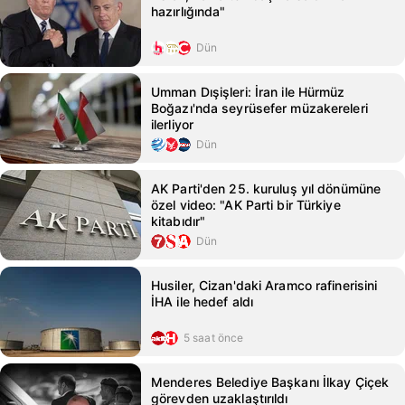
hazırlığında"
Dün
Umman Dışişleri: İran ile Hürmüz
Boğazı'nda seyrüsefer müzakereleri
ilerliyor
Dün
AK Parti'den 25. kuruluş yıl dönümüne
özel video: "AK Parti bir Türkiye
kitabıdır"
Dün
Husiler, Cizan'daki Aramco rafinerisini
İHA ile hedef aldı
5 saat önce
Menderes Belediye Başkanı İlkay Çiçek
görevden uzaklaştırıldı