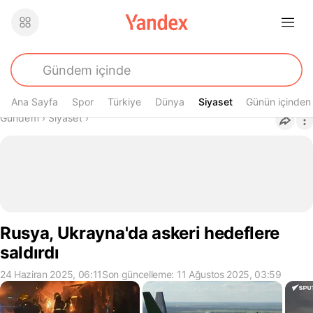
Ana Sayfa
Spor
Türkiye
Dünya
Siyaset
Siyaset
Günün içinden
Buradasın
Gündem
›
Siyaset
›
Rusya, Ukrayna'da askeri hedeflere
saldırdı
24 Haziran 2025, 06:11
Son güncelleme: 11 Ağustos 2025, 03:59