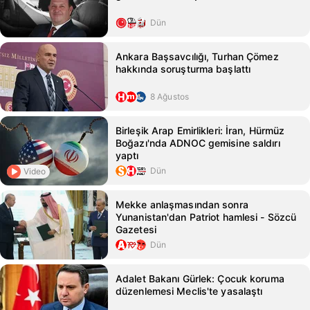
Dün
Ankara Başsavcılığı, Turhan Çömez
hakkında soruşturma başlattı
8 Ağustos
Birleşik Arap Emirlikleri: İran, Hürmüz
Boğazı'nda ADNOC gemisine saldırı
yaptı
Dün
Video
Mekke anlaşmasından sonra
Yunanistan'dan Patriot hamlesi - Sözcü
Gazetesi
Dün
Adalet Bakanı Gürlek: Çocuk koruma
düzenlemesi Meclis'te yasalaştı