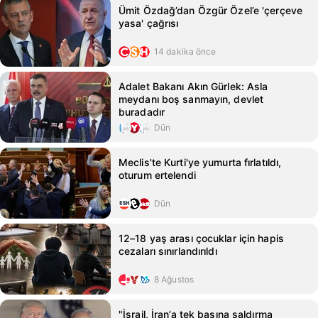
Ümit Özdağ’dan Özgür Özel’e 'çerçeve
yasa' çağrısı
14 dakika önce
Adalet Bakanı Akın Gürlek: Asla
meydanı boş sanmayın, devlet
buradadır
Dün
Meclis'te Kurti'ye yumurta fırlatıldı,
oturum ertelendi
Dün
12–18 yaş arası çocuklar için hapis
cezaları sınırlandırıldı
8 Ağustos
"İsrail, İran’a tek başına saldırma