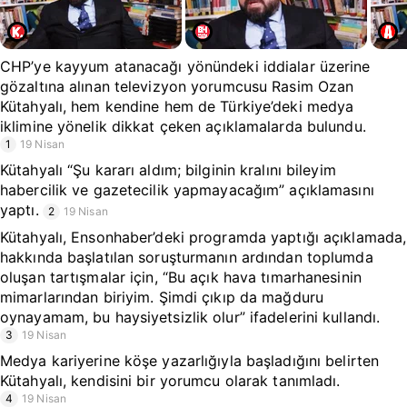
CHP’ye kayyum atanacağı yönündeki iddialar üzerine
gözaltına alınan televizyon yorumcusu Rasim Ozan
Kütahyalı, hem kendine hem de Türkiye’deki medya
iklimine yönelik dikkat çeken açıklamalarda bulundu.
1
19 Nisan
Kütahyalı “Şu kararı aldım; bilginin kralını bileyim
habercilik ve gazetecilik yapmayacağım” açıklamasını
yaptı.
2
19 Nisan
Kütahyalı, Ensonhaber’deki programda yaptığı açıklamada,
hakkında başlatılan soruşturmanın ardından toplumda
oluşan tartışmalar için, “Bu açık hava tımarhanesinin
mimarlarından biriyim. Şimdi çıkıp da mağduru
oynayamam, bu haysiyetsizlik olur” ifadelerini kullandı.
3
19 Nisan
Medya kariyerine köşe yazarlığıyla başladığını belirten
Kütahyalı, kendisini bir yorumcu olarak tanımladı.
4
19 Nisan