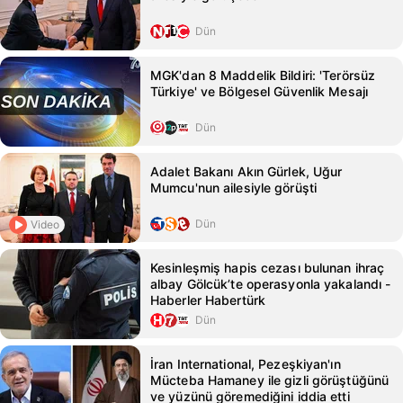
Dün
MGK'dan 8 Maddelik Bildiri: 'Terörsüz
Türkiye' ve Bölgesel Güvenlik Mesajı
Dün
Adalet Bakanı Akın Gürlek, Uğur
Mumcu'nun ailesiyle görüşti
Dün
Video
Kesinleşmiş hapis cezası bulunan ihraç
albay Gölcük’te operasyonla yakalandı -
Haberler Habertürk
Dün
İran International, Pezeşkiyan'ın
Mücteba Hamaney ile gizli görüştüğünü
ve yüzünü göremediğini iddia etti