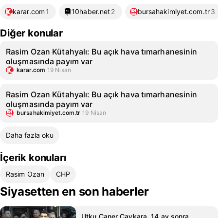
karar.com
1
10haber.net
2
bursahakimiyet.com.tr
3
Diğer konular
Rasim Ozan Kütahyalı: Bu açık hava tımarhanesinin
oluşmasında payım var
karar.com
19 Nisan
Rasim Ozan Kütahyalı: Bu açık hava tımarhanesinin
oluşmasında payım var
bursahakimiyet.com.tr
19 Nisan
Daha fazla oku
İçerik konuları
Rasim Ozan
CHP
Siyasetten en son haberler
Utku Caner Çaykara, 14 ay sonra