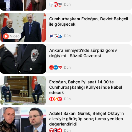
Dün
Cumhurbaşkanı Erdoğan, Devlet Bahçeli
ile görüşecek
Dün
Video
Ankara Emniyeti'nde sürpriz görev
değişimi - Sözcü Gazetesi
Dün
Erdoğan, Bahçeli'yi saat 14.00'te
Cumhurbaşkanlığı Külliyesi'nde kabul
edecek
Dün
Adalet Bakanı Gürlek, Behçet Oktay'ın
ailesiyle görüşüp soruşturma yeniden
değerlendirildi
Dün