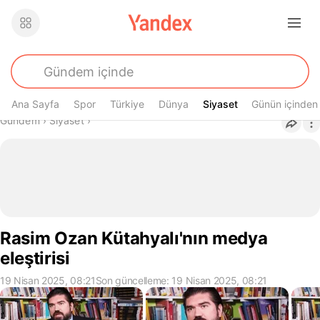
Ana Sayfa
Spor
Türkiye
Dünya
Siyaset
Siyaset
Günün içinden
Buradasın
Gündem
›
Siyaset
›
Rasim Ozan Kütahyalı'nın medya
eleştirisi
19 Nisan 2025, 08:21
Son güncelleme: 19 Nisan 2025, 08:21