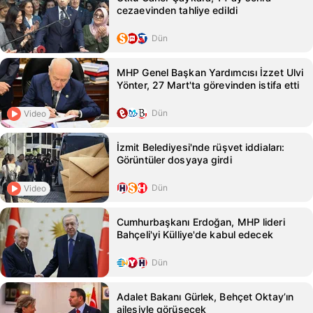
cezaevinden tahliye edildi
Dün
MHP Genel Başkan Yardımcısı İzzet Ulvi
Yönter, 27 Mart'ta görevinden istifa etti
Dün
Video
İzmit Belediyesi'nde rüşvet iddiaları:
Görüntüler dosyaya girdi
Dün
Video
Cumhurbaşkanı Erdoğan, MHP lideri
Bahçeli'yi Külliye'de kabul edecek
Dün
Adalet Bakanı Gürlek, Behçet Oktay’ın
ailesiyle görüşecek