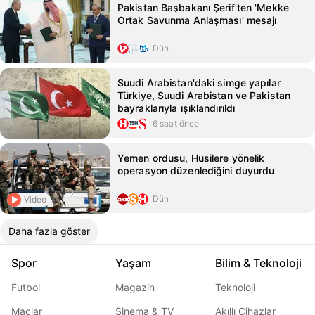
Pakistan Başbakanı Şerif'ten 'Mekke
Ortak Savunma Anlaşması' mesajı
Dün
Suudi Arabistan'daki simge yapılar
Türkiye, Suudi Arabistan ve Pakistan
bayraklarıyla ışıklandırıldı
6 saat önce
Yemen ordusu, Husilere yönelik
operasyon düzenlediğini duyurdu
Dün
Video
Daha fazla göster
Spor
Yaşam
Bilim & Teknoloji
Futbol
Magazin
Teknoloji
Maçlar
Sinema & TV
Akıllı Cihazlar