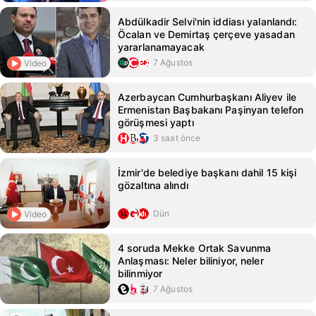
Abdülkadir Selvi'nin iddiası yalanlandı:
Öcalan ve Demirtaş çerçeve yasadan
yararlanamayacak
7 Ağustos
Video
Azerbaycan Cumhurbaşkanı Aliyev ile
Ermenistan Başbakanı Paşinyan telefon
görüşmesi yaptı
3 saat önce
İzmir'de belediye başkanı dahil 15 kişi
gözaltına alındı
Dün
Video
4 soruda Mekke Ortak Savunma
Anlaşması: Neler biliniyor, neler
bilinmiyor
7 Ağustos