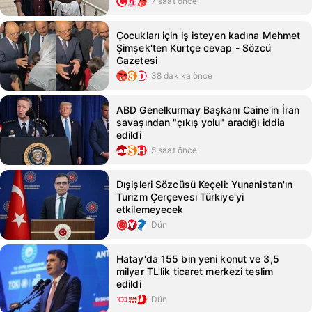
7 saat önce
Çocukları için iş isteyen kadına Mehmet
Şimşek'ten Kürtçe cevap - Sözcü
Gazetesi
38 dakika önce
ABD Genelkurmay Başkanı Caine'in İran
savaşından "çıkış yolu" aradığı iddia
edildi
5 saat önce
Dışişleri Sözcüsü Keçeli: Yunanistan'ın
Turizm Çerçevesi Türkiye'yi
etkilemeyecek
Dün
Hatay'da 155 bin yeni konut ve 3,5
milyar TL'lik ticaret merkezi teslim
edildi
Dün