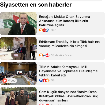
Siyasetten en son haberler
Erdoğan: Mekke Ortak Savunma
Anlaşması tüm kardeş ülkelerin
katılımına açıktır
Dün
Erhürman: Erenköy, Kıbrıs Türk halkının
varoluş mücadelesinin simgesi
38 dakika önce
TBMM Adalet Komisyonu, 'Milli
Dayanışma ve Toplumsal Bütünleşme'
teklifini kabul etti
Dün
Video
Cem Küçük dosyasında 'Rasim Ozan
Kütahyalı' iddiası: Avukatlarından 'suç
duyurusu' hamlesi