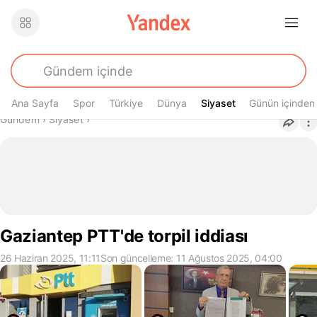
Ana Sayfa
Spor
Türkiye
Dünya
Siyaset
Siyaset
Günün içinden
Buradasın
Gündem
›
Siyaset
›
Gaziantep PTT'de torpil iddiası
26 Haziran 2025, 11:11
Son güncelleme: 11 Ağustos 2025, 04:00