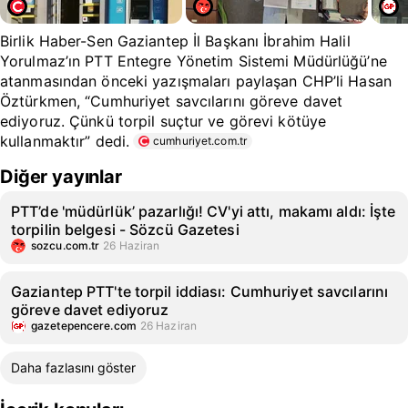
Birlik Haber-Sen Gaziantep İl Başkanı İbrahim Halil
Yorulmaz’ın PTT Entegre Yönetim Sistemi Müdürlüğü’ne
atanmasından önceki yazışmaları paylaşan CHP’li Hasan
Öztürkmen, “Cumhuriyet savcılarını göreve davet
ediyoruz. Çünkü torpil suçtur ve görevi kötüye
kullanmaktır” dedi.
cumhuriyet.com.tr
Diğer yayınlar
PTT’de 'müdürlük’ pazarlığı! CV'yi attı, makamı aldı: İşte
torpilin belgesi - Sözcü Gazetesi
sozcu.com.tr
26 Haziran
Gaziantep PTT'te torpil iddiası: Cumhuriyet savcılarını
göreve davet ediyoruz
gazetepencere.com
26 Haziran
Daha fazlasını göster