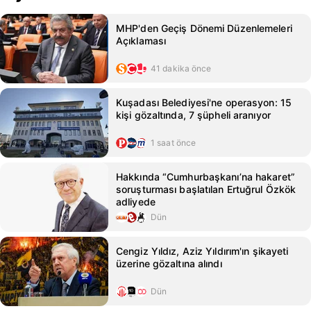
MHP'den Geçiş Dönemi Düzenlemeleri
Açıklaması
41 dakika önce
Kuşadası Belediyesi'ne operasyon: 15
kişi gözaltında, 7 şüpheli aranıyor
1 saat önce
Hakkında “Cumhurbaşkanı’na hakaret”
soruşturması başlatılan Ertuğrul Özkök
adliyede
Dün
Cengiz Yıldız, Aziz Yıldırım'ın şikayeti
üzerine gözaltına alındı
Dün