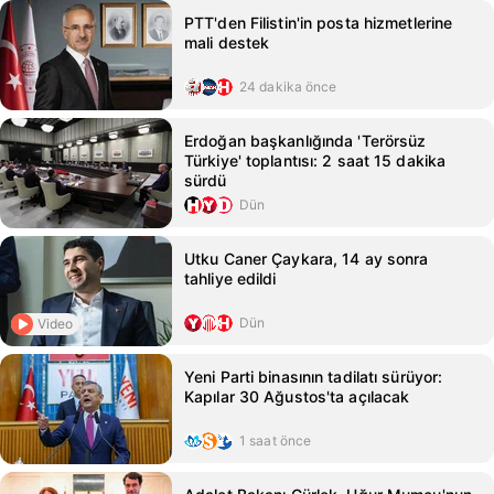
PTT'den Filistin'in posta hizmetlerine
mali destek
24 dakika önce
Erdoğan başkanlığında 'Terörsüz
Türkiye' toplantısı: 2 saat 15 dakika
sürdü
Dün
Utku Caner Çaykara, 14 ay sonra
tahliye edildi
Dün
Video
Yeni Parti binasının tadilatı sürüyor:
Kapılar 30 Ağustos'ta açılacak
1 saat önce