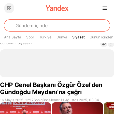
Ana Sayfa
Spor
Türkiye
Dünya
Siyaset
Siyaset
Günün içinden
Buradasın
Gündem
›
Siyaset
›
CHP Genel Başkanı Özgür Özel'den
Gündoğdu Meydanı'na çağrı
16 Mayıs 2025, 12:17
Son güncelleme: 11 Ağustos 2025, 03:34