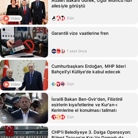
Adalet Bakanı Gürlek, Uğur Mumcu'nun
ailesiyle görüştü
Dün
Video
Garantili vize vaatlerine fren
1 saat önce
Cumhurbaşkanı Erdoğan, MHP lideri
Bahçeli'yi Külliye'de kabul edecek
Dün
Video
İsrailli Bakan Ben-Gvir'den, Filistinli
esirlerin kıyafetlerine ve Kur'an-ı
Kerimlerine el konulması talimatı
Dün
CHP'li Belediyeye 3. Dalga Operasyon:
Bülent Tezcan'ın Kızı Ve Damadı da