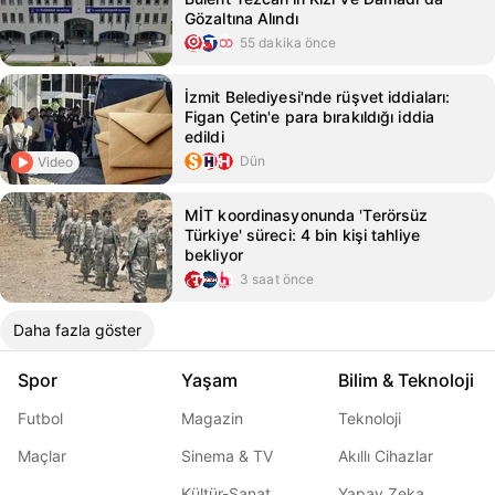
Gözaltına Alındı
55 dakika önce
İzmit Belediyesi'nde rüşvet iddiaları:
Figan Çetin'e para bırakıldığı iddia
edildi
Dün
Video
MİT koordinasyonunda 'Terörsüz
Türkiye' süreci: 4 bin kişi tahliye
bekliyor
3 saat önce
Daha fazla göster
Spor
Yaşam
Bilim & Teknoloji
Futbol
Magazin
Teknoloji
Maçlar
Sinema & TV
Akıllı Cihazlar
Kültür-Sanat
Yapay Zeka