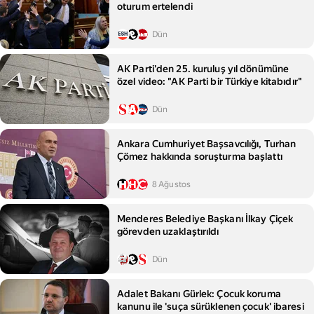
oturum ertelendi
Dün
AK Parti'den 25. kuruluş yıl dönümüne
özel video: "AK Parti bir Türkiye kitabıdır"
Dün
Ankara Cumhuriyet Başsavcılığı, Turhan
Çömez hakkında soruşturma başlattı
8 Ağustos
Menderes Belediye Başkanı İlkay Çiçek
görevden uzaklaştırıldı
Dün
Adalet Bakanı Gürlek: Çocuk koruma
kanunu ile 'suça sürüklenen çocuk' ibaresi