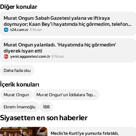
Diğer konular
Murat Ongun: Sabah Gazetesi yalana ve iftiraya
doymuyor; Kaan Bey’i hayatımda hiç görmedim, telefonla
dahi konuşmadım
t24.com.tr
8 Nisan
Murat Ongun yalanladı. 'Hayatımda hiç görmedim'
diyerek isyan etti
yenicaggazetesi.com.tr
8 Nisan
Daha fazla oku
İçerik konuları
Murat Ongun
Murat Ongun'un İddialara Tepkileri
Ekrem İmamoğlu
İBB
Siyasetten en son haberler
Meclis'te Kurti'ye yumurta fırlatıldı,