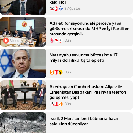
kaldırıldı
8 Ağustos
Adalet Komisyonundaki çerçeve yasa
görüşmeleri sırasında MHP ve İyi Partililer
arasında gerginlik
Dün
Video
Netanyahu savunma bütçesinde 17
milyar dolarlık artış talep etti
Dün
Azerbaycan Cumhurbaşkanı Aliyev ile
Ermenistan Başbakanı Paşinyan telefon
görüşmesi yaptı
Dün
İsrail, 2 Mart'tan beri Lübnan'a hava
saldırıları düzenliyor