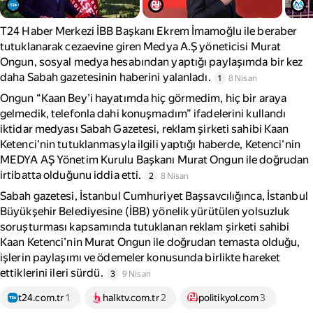
T24 Haber Merkezi İBB Başkanı Ekrem İmamoğlu ile beraber
tutuklanarak cezaevine giren Medya A.Ş yöneticisi Murat
Ongun, sosyal medya hesabından yaptığı paylaşımda bir kez
daha Sabah gazetesinin haberini yalanladı.
1
8 Nisan
Ongun “Kaan Bey’i hayatımda hiç görmedim, hiç bir araya
gelmedik, telefonla dahi konuşmadım” ifadelerini kullandı
iktidar medyası Sabah Gazetesi, reklam şirketi sahibi Kaan
Ketenci'nin tutuklanmasyla ilgili yaptığı haberde, Ketenci'nin
MEDYA AŞ Yönetim Kurulu Başkanı Murat Ongun ile doğrudan
irtibatta olduğunu iddia etti.
2
8 Nisan
Sabah gazetesi, İstanbul Cumhuriyet Başsavcılığınca, İstanbul
Büyükşehir Belediyesine (İBB) yönelik yürütülen yolsuzluk
soruşturması kapsamında tutuklanan reklam şirketi sahibi
Kaan Ketenci’nin Murat Ongun ile doğrudan temasta olduğu,
işlerin paylaşımı ve ödemeler konusunda birlikte hareket
ettiklerini ileri sürdü.
3
9 Nisan
t24.com.tr
1
halktv.com.tr
2
politikyol.com
3