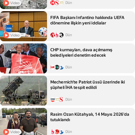
Dün
Video
FIFA Başkanı Infantino hakkında UEFA
dönemine ilişkin yeni iddialar
Dün
Video
CHP kurmayları, dava açılmamış
belediyeleri denetim edecek
Dün
Mechernich'te Patriot üssü üzerinde iki
şüpheli İHA tespit edildi
Dün
Rasim Ozan Kütahyalı, 14 Mayıs 2026'da
tutuklandı
Dün
Video