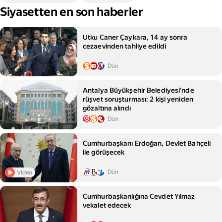
Siyasetten en son haberler
Utku Caner Çaykara, 14 ay sonra
cezaevinden tahliye edildi
Dün
Antalya Büyükşehir Belediyesi'nde
rüşvet soruşturması: 2 kişi yeniden
gözaltına alındı
Dün
Cumhurbaşkanı Erdoğan, Devlet Bahçeli
ile görüşecek
Dün
Video
Cumhurbaşkanlığına Cevdet Yılmaz
vekalet edecek