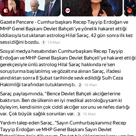
Gazete Pencere - Cumhurbaşkanı Recep Tayyip Erdoğan ve
MHP Genel Başkanı Devlet Bahçeli'ye yönelik hakaret ettiği
iddiasıyla tutuklanan astrolog Hilal Saraç, 42 gün sonra ilk kez
sessizliğini bozdu.
1
15 Mart
Sosyal medya hesabından Cumhurbaşkanı Recep Tayyip
Erdoğan ve MHP Genel Başkanı Devlet Bahçeli’ye hakaret ettiği
gerekçesiyle ünlü astrolog Hilal Saraç hakkında re’sen
soruşturma başlatılmış ve gözaltına alınan Saraç, ifadesi
alındıktan sonra 8 Şubat tarihinde sevk edildiği Sulh Ceza
Hakimliği tarafından tutuklanmıştı.
2
16 Mart
Saraç paylaşımında, “Bence Devlet Bahçeli akciğerlerine
baktırsın. Ben de ülkenin en iyi medikal astroloğuysam ki
öyleyim, kendisinin çok ciddi akciğer sorunu ve nefes darlığı
var. Çok büyük sağlık sorunları var.
3
15 Mart
Yardım talep eden Saraç, "Sayın Cumhurbaşkanımız Recep
Tayyip Erdoğan ve MHP Genel Başkanı Sayın Devlet