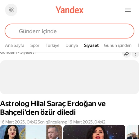
Ana Sayfa
Spor
Türkiye
Dünya
Siyaset
Siyaset
Günün içinden
Buradasın
Gündem
›
Siyaset
›
Astrolog Hilal Saraç Erdoğan ve
Bahçeli'den özür diledi
16 Mart 2025, 04:42
Son güncelleme: 16 Mart 2025, 04:42