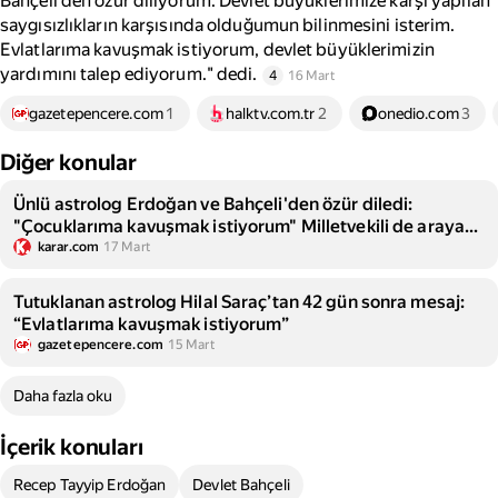
Bahçeli’den özür diliyorum. Devlet büyüklerimize karşı yapılan
saygısızlıkların karşısında olduğumun bilinmesini isterim.
Evlatlarıma kavuşmak istiyorum, devlet büyüklerimizin
yardımını talep ediyorum." dedi.
4
16 Mart
gazetepencere.com
1
halktv.com.tr
2
onedio.com
3
Diğer konular
Ünlü astrolog Erdoğan ve Bahçeli'den özür diledi:
"Çocuklarıma kavuşmak istiyorum" Milletvekili de araya
girdi
karar.com
17 Mart
Tutuklanan astrolog Hilal Saraç’tan 42 gün sonra mesaj:
“Evlatlarıma kavuşmak istiyorum”
gazetepencere.com
15 Mart
Daha fazla oku
İçerik konuları
Recep Tayyip Erdoğan
Devlet Bahçeli