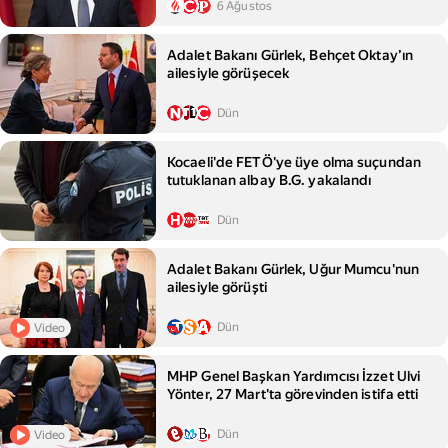
6 Ağustos
Adalet Bakanı Gürlek, Behçet Oktay’ın
ailesiyle görüşecek
Dün
Kocaeli'de FETÖ'ye üye olma suçundan
tutuklanan albay B.G. yakalandı
Dün
Adalet Bakanı Gürlek, Uğur Mumcu'nun
ailesiyle görüşti
Dün
Video
MHP Genel Başkan Yardımcısı İzzet Ulvi
Yönter, 27 Mart'ta görevinden istifa etti
Dün
Video