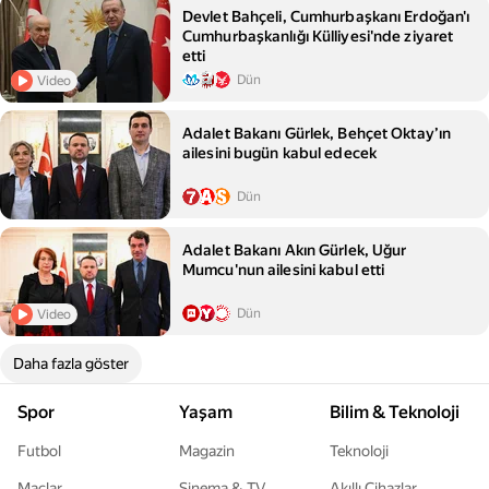
Devlet Bahçeli, Cumhurbaşkanı Erdoğan'ı
Cumhurbaşkanlığı Külliyesi'nde ziyaret
etti
Dün
Video
Adalet Bakanı Gürlek, Behçet Oktay’ın
ailesini bugün kabul edecek
Dün
Adalet Bakanı Akın Gürlek, Uğur
Mumcu'nun ailesini kabul etti
Dün
Video
Daha fazla göster
Spor
Yaşam
Bilim & Teknoloji
Futbol
Magazin
Teknoloji
Maçlar
Sinema & TV
Akıllı Cihazlar