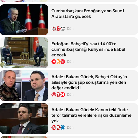
Cumhurbaşkanı Erdoğan yarın Suudi
Arabistan'a gidecek
Dün
Erdoğan, Bahçeli'yi saat 14.00'te
Cumhurbaşkanlığı Külliyesi'nde kabul
edecek
Dün
Adalet Bakanı Gürlek, Behçet Oktay'ın
ailesiyle görüşüp soruşturma yeniden
değerlendirildi
Dün
Adalet Bakanı Gürlek: Kanun teklifinde
terör talimatı verenlere ilişkin düzenleme
yok
Dün