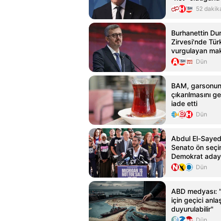
52 dakik
Burhanettin Du
Zirvesi'nde Tür
vurgulayan mak
Dün
BAM, garsonun
çıkarılmasını g
iade etti
Dün
Abdul El-Sayed
Senato ön seçi
Demokrat adayı
Dün
ABD medyası: 
için geçici an
duyurulabilir"
Dün