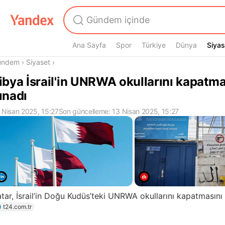
Ana Sayfa
Spor
Türkiye
Dünya
Siyas
Siyas
radasın
ündem
›
Siyaset
›
ibya İsrail'in UNRWA okullarını kapatma
ınadı
 Nisan 2025, 15:27
Son güncelleme: 13 Nisan 2025, 15:27
tar, İsrail’in Doğu Kudüs’teki UNRWA okullarını kapatmasını 
t24.com.tr