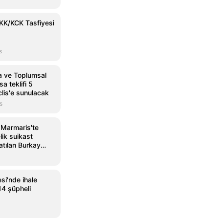
KK/KCK Tasfiyesi
s
ma ve Toplumsal
a teklifi 5
lis'e sunulacak
s
 Marmaris'te
ik suikast
tılan Burkay
nda şikayet
esi'nde ihale
14 şüpheli