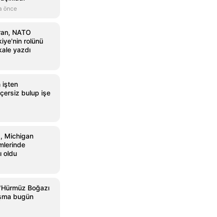
a önce
ran, NATO
kiye'nin rolünü
ale yazdı
 işten
eçersiz bulup işe
, Michigan
mlerinde
 oldu
"Hürmüz Boğazı
laşma bugün