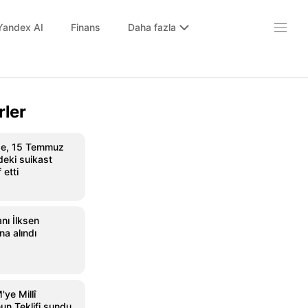
Yandex AI
Finans
Daha fazla
rler
pe, 15 Temmuz
deki suikast
f etti
nı İlksen
na alındı
ye Millî
n Teklifi sundu