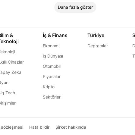
Daha fazla göster
Bilim &
İş & Finans
Türkiye
S
Teknoloji
Ekonomi
Depremler
D
eknoloji
İş Dünyası
T
kıllı Cihazlar
Otomobil
Yapay Zeka
Piyasalar
Oyun
Kripto
Big Tech
Sektörler
irişimler
ı sözleşmesi
Hata bildir
Şirket hakkında