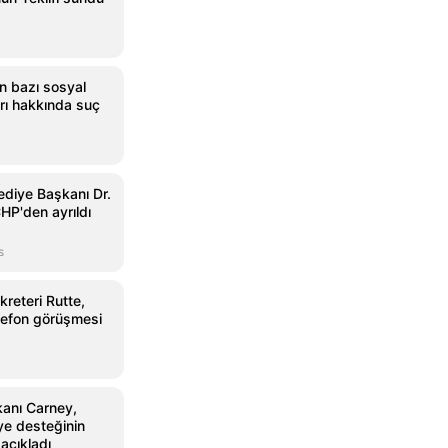
an bazı sosyal
ı hakkında suç
ediye Başkanı Dr.
HP'den ayrıldı
s
reteri Rutte,
elefon görüşmesi
anı Carney,
ye desteğinin
açıkladı