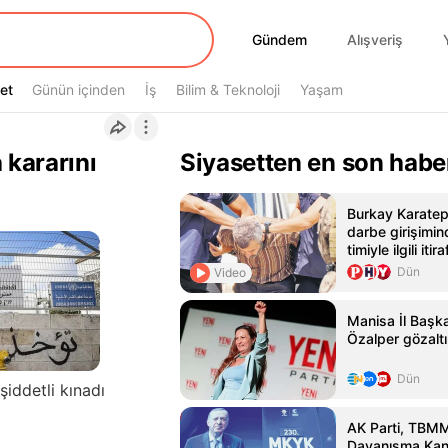
Gündem
Gündem
Alışveriş
et
et
Günün içinden
İş
Bilim & Teknoloji
Yaşam
 kararını
Siyasetten en son habe
Burkay Karate
darbe girişimin
timiyle ilgili itira
Dün
Video
Manisa İl Başka
Özalper gözaltı
Dün
şiddetli kınadı
AK Parti, TBMM'
Dayanışma Kanu