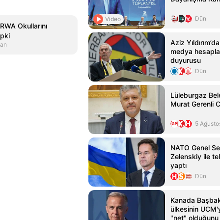
Dün
Video
NRWA Okullarını
pki
Aziz Yıldırım’d
san
medya hesaplar
duyurusu
Dün
Lüleburgaz Bel
Murat Gerenli C
5 Ağusto
NATO Genel Sek
Zelenskiy ile t
yaptı
Dün
Kanada Başbak
ülkesinin UCM'
"net" olduğunu 