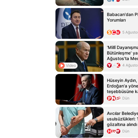
Babacan'dan P
Yorumları
5 Ağusto
'Millî Dayanış
Bütünleşme' yas
Ağustos'ta Mec
4 Ağusto
Video
Hüseyin Aydın,
Erdoğan'a yönel
teşebbüsüne ka
Karatepe hakkı
Dün
sundu
Avcılar Belediy
usulsüzlükleri: 
gözaltına alındı
Dün