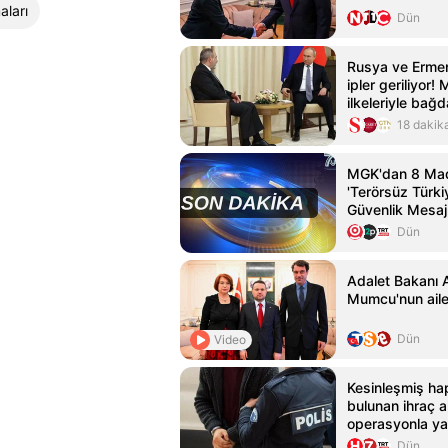
ları
Dün
Rusya ve Ermen
ipler geriliyor
ilkeleriyle bağ
18 dakik
MGK'dan 8 Madde
'Terörsüz Türki
Güvenlik Mesaj
Dün
Adalet Bakanı 
Mumcu'nun aile
Dün
Video
Kesinleşmiş ha
bulunan ihraç a
operasyonla ya
Haberler Haber
Dün