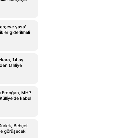
erçeve yasa'
kler giderilmeli
kara, 14 ay
den tahliye
 Erdoğan, MHP
 Külliye'de kabul
Gürlek, Behçet
yle görüşecek