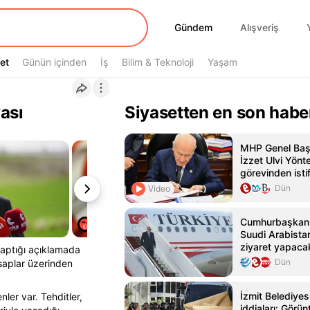
Gündem
Gündem
Alışveriş
et
et
Günün içinden
İş
Bilim & Teknoloji
Yaşam
ası
Siyasetten en son habe
MHP Genel Baş
İzzet Ulvi Yönte
görevinden istif
Dün
Video
Cumhurbaşkanı 
Suudi Arabistan
ziyaret yapaca
aptığı açıklamada
Dün
esaplar üzerinden
İzmit Belediyes
nler var. Tehditler,
iddiaları: Görü