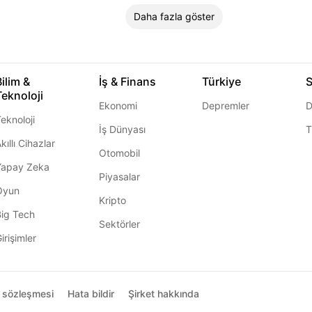
Daha fazla göster
Bilim &
İş & Finans
Türkiye
S
Teknoloji
Ekonomi
Depremler
D
eknoloji
İş Dünyası
T
kıllı Cihazlar
Otomobil
Yapay Zeka
Piyasalar
Oyun
Kripto
Big Tech
Sektörler
irişimler
ı sözleşmesi
Hata bildir
Şirket hakkında