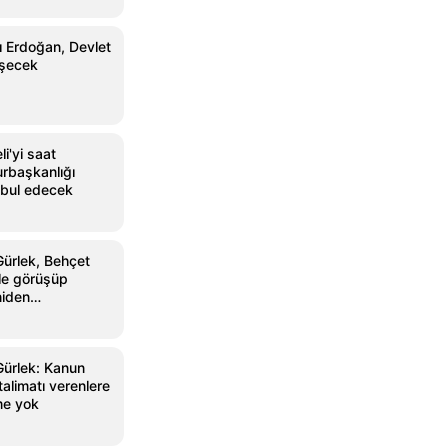
 Erdoğan, Devlet
üşecek
i'yi saat
rbaşkanlığı
abul edecek
Gürlek, Behçet
yle görüşüp
niden
Gürlek: Kanun
 talimatı verenlere
me yok