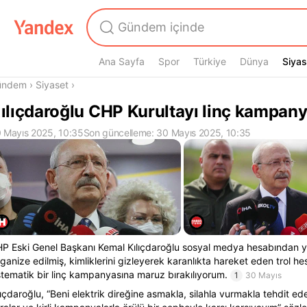
Ana Sayfa
Spor
Türkiye
Dünya
Siyas
Siyas
radasın
ündem
›
Siyaset
›
ılıçdaroğlu CHP Kurultayı linç kampany
 Mayıs 2025, 10:35
Son güncelleme: 30 Mayıs 2025, 10:35
P Eski Genel Başkanı Kemal Kılıçdaroğlu sosyal medya hesabından y
ganize edilmiş, kimliklerini gizleyerek karanlıkta hareket eden trol h
stematik bir linç kampanyasına maruz bırakılıyorum.
1
30 Mayıs
lıçdaroğlu, “Beni elektrik direğine asmakla, silahla vurmakla tehdit ede