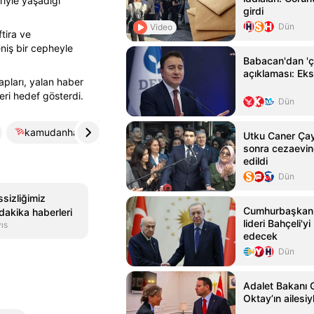
riyle yaşadığı
girdi
Dün
Video
tira ve
niş bir cepheyle
Babacan'dan 'ç
açıklaması: Eksi
pları, yalan haber
ri hedef gösterdi.
Dün
kamudanhaber.net
4
Utku Caner Çay
sonra cezaevin
edildi
Dün
ssizliğimiz
Cumhurbaşkanı
dakika haberleri
lideri Bahçeli'yi
ıs
edecek
Dün
Adalet Bakanı 
Oktay’ın ailesi