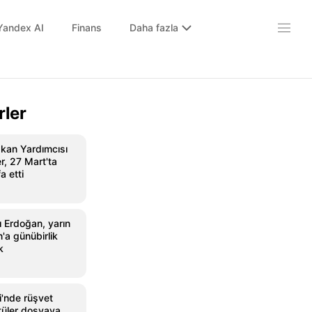
Yandex AI
Finans
Daha fazla
rler
kan Yardımcısı
r, 27 Mart'ta
a etti
Erdoğan, yarın
'a günübirlik
k
i'nde rüşvet
ntüler dosyaya