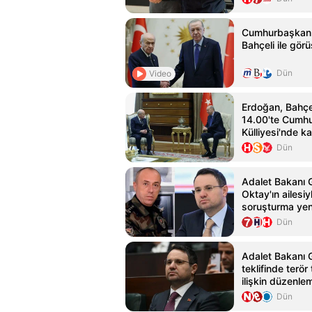
Cumhurbaşkanı
Bahçeli ile gör
Dün
Video
Erdoğan, Bahçel
14.00'te Cumhu
Külliyesi'nde k
Dün
Adalet Bakanı 
Oktay'ın ailesi
soruşturma ye
değerlendirildi
Dün
Adalet Bakanı 
teklifinde terör
ilişkin düzenle
Dün