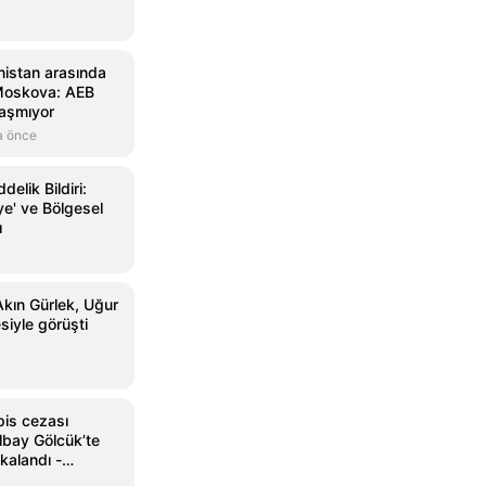
istan arasında
! Moskova: AEB
daşmıyor
a önce
lik Bildiri:
ye' ve Bölgesel
ı
Akın Gürlek, Uğur
siyle görüşti
pis cezası
lbay Gölcük’te
kalandı -
türk