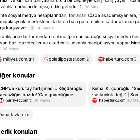
tiralar ve kirli kampanyalarla örülü bir cepheyle karşı karşıyayım” sözle
venlik tehdidini de açıkça dile getirdi.
2
30 Mayıs
hte sosyal medya hesaplarından, fonlanan sözde akademisyenlere, if
nipülasyonla mesleklerini kirleten bazı gazetecilere kadar uzanan ge
rşı karşıyayız.
3
30 Mayıs
ranlık odaklar tarafından fonlandığını öne sürdüğü sosyal medya hesa
yan bazı gazeteciler ve akademik unvanla manipülasyon yapan isimle
30 Mayıs
milliyet.com.tr
1
polatlipostasi.com
2
haberturk.com
3
iğer konular
CHP'de kurultay tartışması... Kılıçdaroğlu
Kemal Kılıçdaroğlu: "Se
sessizliğini bozdu! 'Can güvenliğime
suskunluk değil" | Son 
hurriyet.com.tr
30 Mayıs
haberturk.com
30 May
yönelik açık tehditler alıyorum'
Daha fazla oku
çerik konuları