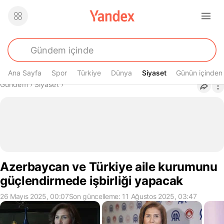
Ana Sayfa
Spor
Türkiye
Dünya
Siyaset
Siyaset
Günün içinden
Buradasın
Gündem
›
Siyaset
›
Azerbaycan ve Türkiye aile kurumunu
güçlendirmede işbirliği yapacak
26 Mayıs 2025, 00:07
Son güncelleme: 11 Ağustos 2025, 03:47