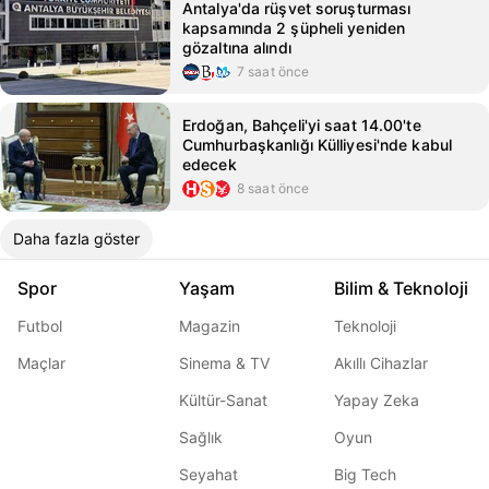
Antalya'da rüşvet soruşturması
kapsamında 2 şüpheli yeniden
gözaltına alındı
7 saat önce
Erdoğan, Bahçeli'yi saat 14.00'te
Cumhurbaşkanlığı Külliyesi'nde kabul
edecek
8 saat önce
Daha fazla göster
Spor
Yaşam
Bilim & Teknoloji
Futbol
Magazin
Teknoloji
Maçlar
Sinema & TV
Akıllı Cihazlar
Kültür-Sanat
Yapay Zeka
Sağlık
Oyun
Seyahat
Big Tech