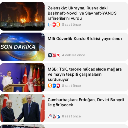
Zelenskiy: Ukrayna, Rusya'daki
Bashneft-Novoil ve Slavneft-YANOS
rafinerilerini vurdu
8 saat önce
Milli Güvenlik Kurulu Bildirisi yayımlandı
4 dakika önce
MSB: TSK, terörle mücadelede mağara
ve mayın tespiti çalışmalarını
sürdürüyor
8 saat önce
Cumhurbaşkanı Erdoğan, Devlet Bahçeli
ile görüşecek
8 saat önce