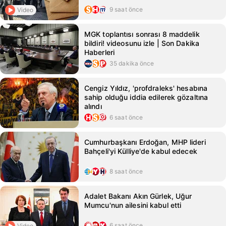
9 saat önce
Video
MGK toplantısı sonrası 8 maddelik
bildiri! videosunu izle | Son Dakika
Haberleri
35 dakika önce
Cengiz Yıldız, 'profdraleks' hesabına
sahip olduğu iddia edilerek gözaltına
alındı
6 saat önce
Cumhurbaşkanı Erdoğan, MHP lideri
Bahçeli'yi Külliye'de kabul edecek
8 saat önce
Adalet Bakanı Akın Gürlek, Uğur
Mumcu'nun ailesini kabul etti
6 saat önce
Video