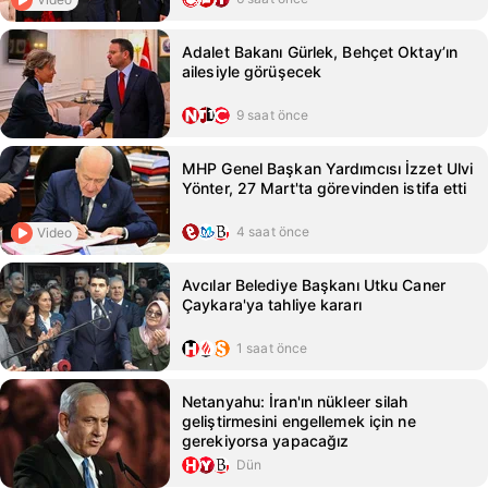
Adalet Bakanı Gürlek, Behçet Oktay’ın
ailesiyle görüşecek
9 saat önce
MHP Genel Başkan Yardımcısı İzzet Ulvi
Yönter, 27 Mart'ta görevinden istifa etti
4 saat önce
Video
Avcılar Belediye Başkanı Utku Caner
Çaykara'ya tahliye kararı
1 saat önce
Netanyahu: İran'ın nükleer silah
geliştirmesini engellemek için ne
gerekiyorsa yapacağız
Dün