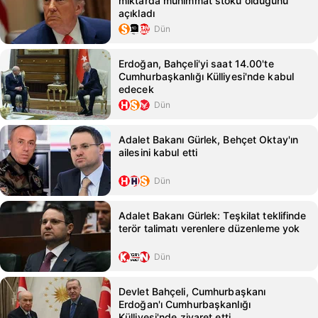
miktarda mühimmat stoku olduğunu
açıkladı
Dün
Erdoğan, Bahçeli'yi saat 14.00'te
Cumhurbaşkanlığı Külliyesi'nde kabul
edecek
Dün
Adalet Bakanı Gürlek, Behçet Oktay'ın
ailesini kabul etti
Dün
Adalet Bakanı Gürlek: Teşkilat teklifinde
terör talimatı verenlere düzenleme yok
Dün
Devlet Bahçeli, Cumhurbaşkanı
Erdoğan'ı Cumhurbaşkanlığı
Külliyesi'nde ziyaret etti