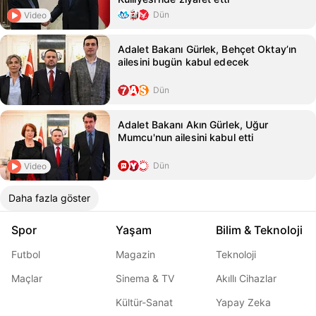
Dün
Video
Adalet Bakanı Gürlek, Behçet Oktay’ın
ailesini bugün kabul edecek
Dün
Adalet Bakanı Akın Gürlek, Uğur
Mumcu'nun ailesini kabul etti
Dün
Video
Daha fazla göster
Spor
Yaşam
Bilim & Teknoloji
Futbol
Magazin
Teknoloji
Maçlar
Sinema & TV
Akıllı Cihazlar
Kültür-Sanat
Yapay Zeka