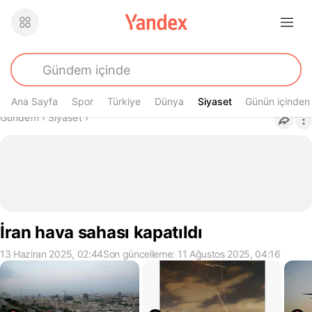
Ana Sayfa
Spor
Türkiye
Dünya
Siyaset
Siyaset
Günün içinden
Buradasın
Gündem
›
Siyaset
›
İran hava sahası kapatıldı
13 Haziran 2025, 02:44
Son güncelleme: 11 Ağustos 2025, 04:16