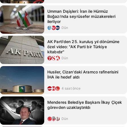
Umman Dışişleri: İran ile Hürmüz
Boğazı'nda seyrüsefer müzakereleri
ilerliyor
Dün
AK Parti'den 25. kuruluş yıl dönümüne
özel video: "AK Parti bir Türkiye
kitabıdır"
Dün
Husiler, Cizan'daki Aramco rafinerisini
İHA ile hedef aldı
4 saat önce
Menderes Belediye Başkanı İlkay Çiçek
görevden uzaklaştırıldı
Dün