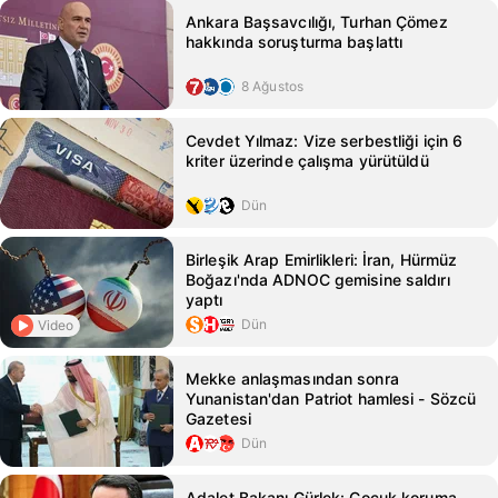
Ankara Başsavcılığı, Turhan Çömez
hakkında soruşturma başlattı
8 Ağustos
Cevdet Yılmaz: Vize serbestliği için 6
kriter üzerinde çalışma yürütüldü
Dün
Birleşik Arap Emirlikleri: İran, Hürmüz
Boğazı'nda ADNOC gemisine saldırı
yaptı
Dün
Video
Mekke anlaşmasından sonra
Yunanistan'dan Patriot hamlesi - Sözcü
Gazetesi
Dün
Adalet Bakanı Gürlek: Çocuk koruma