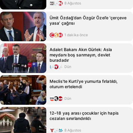
8 Ağustos
Ümit Özdağ’dan Özgür Özel’e 'çerçeve
yasa' çağrısı
1 dakika önce
Adalet Bakanı Akın Gürlek: Asla
meydanı boş sanmayın, devlet
buradadır
Dün
Meclis'te Kurti'ye yumurta fırlatıldı,
oturum ertelendi
Dün
12–18 yaş arası çocuklar için hapis
cezaları sınırlandırıldı
8 Ağustos