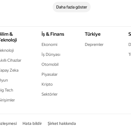
Daha fazla göster
Bilim &
İş & Finans
Türkiye
S
Teknoloji
Ekonomi
Depremler
D
eknoloji
İş Dünyası
T
kıllı Cihazlar
Otomobil
apay Zeka
Piyasalar
Oyun
Kripto
ig Tech
Sektörler
irişimler
sözleşmesi
Hata bildir
Şirket hakkında