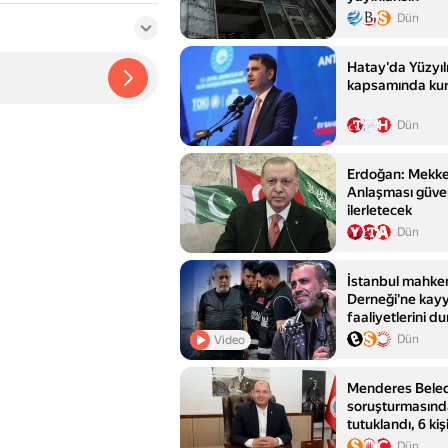
Dün
Hatay'da Yüzyıl
kapsamında kur
Dün
Erdoğan: Mekk
Anlaşması güvenli
ilerletecek
Dün
İstanbul mahk
Derneği'ne kayy
faaliyetlerini d
Dün
Video
Menderes Beled
soruşturmasında
tutuklandı, 6 kiş
Dün