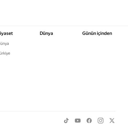
iyaset
Dünya
Günün içinden
ünya
ürkiye