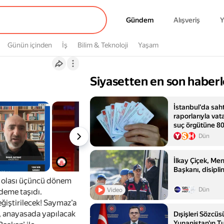
Gündem
Gündem
Alışveriş
Y
Günün içinden
İş
Bilim & Teknoloji
Yaşam
Siyasetten en son haberl
İstanbul'da sah
raporlarıyla va
suç örgütüne 80
yakalandı
Dün
İlkay Çiçek, Me
Başkanı, disipli
 olası üçüncü dönem
Dün
Video
ndeme taşıdı.
eğiştirilecek! Saymaz’a
, anayasada yapılacak
Dışişleri Sözcüs
Yunanistan'ın T