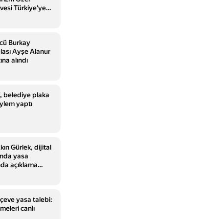
esi Türkiye'ye
etirmeyecek
cü Burkay
lası Ayşe Alanur
ına alındı
 belediye plaka
eylem yaptı
ın Gürlek, dijital
ında yasa
nda açıklama
rçeve yasa talebi:
eleri canlı