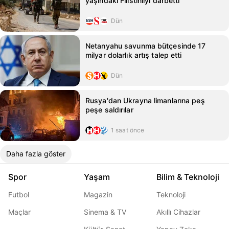
yaşındaki Filistinliyi darbetti
Dün
Netanyahu savunma bütçesinde 17
milyar dolarlık artış talep etti
Dün
Rusya'dan Ukrayna limanlarına peş
peşe saldırılar
1 saat önce
Daha fazla göster
Spor
Yaşam
Bilim & Teknoloji
Futbol
Magazin
Teknoloji
Maçlar
Sinema & TV
Akıllı Cihazlar