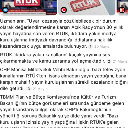
Uzmanların, “Uyarı cezasıyla çözülebilecek bir durum”
olarak değerlendirmesine karşın Açık Radyo’nun 30 yıllık
yayın hayatına son veren RTÜK, iktidara yakın medya
kuruluşlarına imtiyazlı davrandığı iddialarına haklılık
kazandıracak uygulamalarda bulunuyor.
1
20 Mayıs
RTÜK ‘iktidara yakın kanalların’ kaçak yayınına ses
çıkarmamakta ve kamu zararına yol açmaktadır.
2
21 Mayıs
CHP Manisa Milletvekili Vehbi Bakırlıoğlu, bazı televizyon
kanallarının RTÜK’ten lisans almadan yayın yaptığını, buna
karşın muhalif yayın kuruluşlarının sürekli cezalandırıldığını
dile getirdi.
3
21 Mayıs
TBMM Plan ve Bütçe Komisyonu’nda Kültür ve Turizm
Bakanlığı’nın bütçe görüşmeleri sırasında gündeme gelen
yayın lisanslarıyla ilgili olarak CHP’li Bakırlıoğlu’nun
yönelttiği soruya Bakanlık şu şekilde yanıt verdi: “Bazı
kuruluşların izinsiz yayın yaptığına ilişkin RTÜK’e gelen