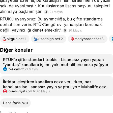
şikayetler üzerine, bu kuruluşlar hem şifaen hem de yazılı
şekilde uyarılmıştır. Kuruluşlardan lisans başvuru talepleri
alınmaya başlanmıştır.
4
21 Mayıs
RTÜK’ü uyarıyoruz: Bu ayrımcılığa, bu çifte standarda
derhal son verin. RTÜK’ün görevi yandaşları korumak
değil, yayıncılığı denetlemektir.”.
5
20 Mayıs
birgun.net
1
kisadalga.net
2
medyaradar.net
3
Diğer konular
RTÜK’e çifte standart tepkisi: Lisanssız yayın yapan
“yandaş” kanallara işlem yok, muhaliflere ceza yağıyor
t24.com.tr
21 Mayıs
İktidarı eleştiren kanallara ceza verilirken, bazı
kanallara ise lisanssız yayın yaptırılıyor: Muhalife ceza,
yandaşa kıyak
cumhuriyet.com.tr
20 Mayıs
Daha fazla oku