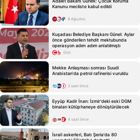
Adalet Bakanı Gürlek: Çocuk Koruma
Kanunu mecliste kabul edildi
8 Ağustos
Kuşadası Belediye Başkanı Günel: Aylar
önce gönderilen tehdit mektubunda
operasyon adım adım anlatılmıştı
Dün
Mekke Anlaşması sonrası Suudi
Arabistan'da petrol rafinerisi vuruldu
2 saat önce
Eyyüp Kadir İnan: İzmir'deki eski DGM
binaları kütüphaneye dönüştürülecek
4 saat önce
İsrail askerleri, Batı Şeria'da 80