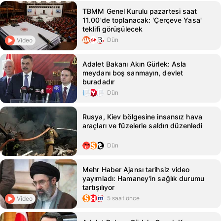
TBMM Genel Kurulu pazartesi saat
11.00'de toplanacak: 'Çerçeve Yasa'
teklifi görüşülecek
Dün
Video
Adalet Bakanı Akın Gürlek: Asla
meydanı boş sanmayın, devlet
buradadır
Dün
Rusya, Kiev bölgesine insansız hava
araçları ve füzelerle saldırı düzenledi
Dün
Mehr Haber Ajansı tarihsiz video
yayımladı: Hamaney'in sağlık durumu
tartışılıyor
5 saat önce
Video