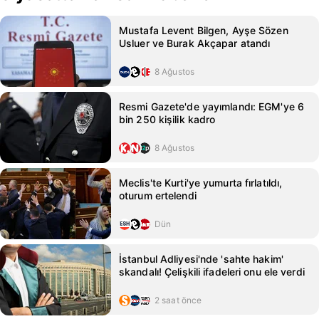
Mustafa Levent Bilgen, Ayşe Sözen
Usluer ve Burak Akçapar atandı
8 Ağustos
Resmi Gazete'de yayımlandı: EGM'ye 6
bin 250 kişilik kadro
8 Ağustos
Meclis'te Kurti'ye yumurta fırlatıldı,
oturum ertelendi
Dün
İstanbul Adliyesi'nde 'sahte hakim'
skandalı! Çelişkili ifadeleri onu ele verdi
2 saat önce