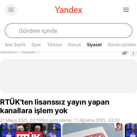
Ana Sayfa
Spor
Türkiye
Dünya
Siyaset
Siyaset
Günün içinden
Buradasın
Gündem
›
Siyaset
›
RTÜK'ten lisanssız yayın yapan
kanallara işlem yok
21 Mayıs 2025, 03:19
Son güncelleme: 11 Ağustos 2025, 03:33