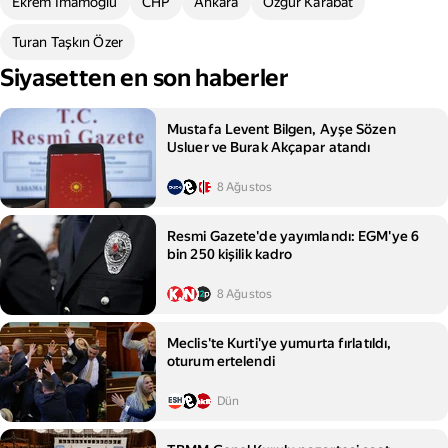
Ekrem İmamoğlu
CHP
Ankara
Özgür Karabat
Turan Taşkın Özer
Siyasetten en son haberler
Mustafa Levent Bilgen, Ayşe Sözen
Usluer ve Burak Akçapar atandı
8 Ağustos
Resmi Gazete'de yayımlandı: EGM'ye 6
bin 250 kişilik kadro
8 Ağustos
Meclis'te Kurti'ye yumurta fırlatıldı,
oturum ertelendi
Dün