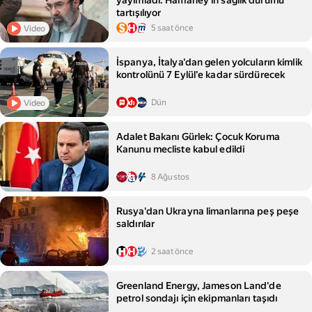
yayımladı: Hamaney'in sağlık durumu
tartışılıyor
5 saat önce
Video
İspanya, İtalya'dan gelen yolcuların kimlik
kontrolünü 7 Eylül'e kadar sürdürecek
Dün
Video
Adalet Bakanı Gürlek: Çocuk Koruma
Kanunu mecliste kabul edildi
8 Ağustos
Rusya'dan Ukrayna limanlarına peş peşe
saldırılar
2 saat önce
Greenland Energy, Jameson Land'de
petrol sondajı için ekipmanları taşıdı