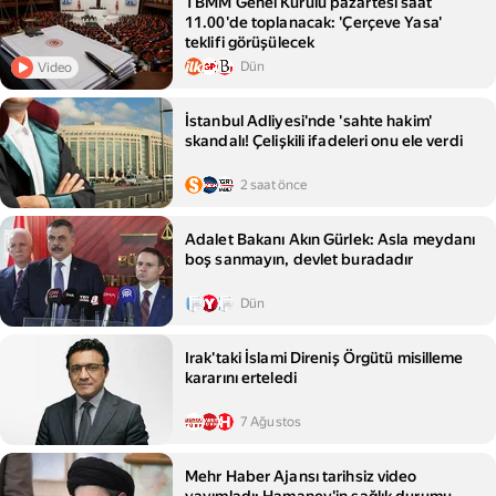
TBMM Genel Kurulu pazartesi saat
11.00'de toplanacak: 'Çerçeve Yasa'
teklifi görüşülecek
Dün
Video
İstanbul Adliyesi'nde 'sahte hakim'
skandalı! Çelişkili ifadeleri onu ele verdi
2 saat önce
Adalet Bakanı Akın Gürlek: Asla meydanı
boş sanmayın, devlet buradadır
Dün
Irak'taki İslami Direniş Örgütü misilleme
kararını erteledi
7 Ağustos
Mehr Haber Ajansı tarihsiz video