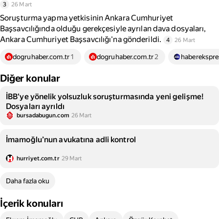
3
26 Mart
Soruşturma yapma yetkisinin Ankara Cumhuriyet
Başsavcılığında olduğu gerekçesiyle ayrılan dava dosyaları,
Ankara Cumhuriyet Başsavcılığı'na gönderildi.
4
26 Mart
dogruhaber.com.tr
1
dogruhaber.com.tr
2
haberekspre
Diğer konular
İBB'ye yönelik yolsuzluk soruşturmasında yeni gelişme!
Dosyaları ayrıldı
bursadabugun.com
26 Mart
İmamoğlu’nun avukatına adli kontrol
hurriyet.com.tr
29 Mart
Daha fazla oku
İçerik konuları