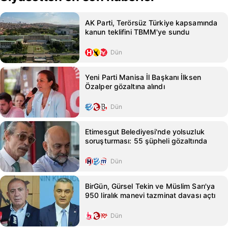
AK Parti, Terörsüz Türkiye kapsamında
kanun teklifini TBMM'ye sundu
Dün
Yeni Parti Manisa İl Başkanı İlksen
Özalper gözaltına alındı
Dün
Etimesgut Belediyesi'nde yolsuzluk
soruşturması: 55 şüpheli gözaltında
Dün
BirGün, Gürsel Tekin ve Müslim Sarı'ya
950 liralık manevi tazminat davası açtı
Dün