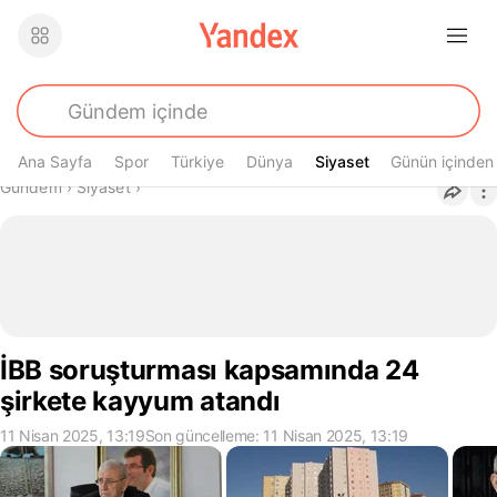
Ana Sayfa
Spor
Türkiye
Dünya
Siyaset
Siyaset
Günün içinden
Buradasın
Gündem
›
Siyaset
›
İBB soruşturması kapsamında 24
şirkete kayyum atandı
11 Nisan 2025, 13:19
Son güncelleme: 11 Nisan 2025, 13:19