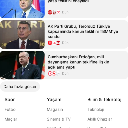
yasa teklifini onayladı
Dün
AK Parti Grubu, Terörsüz Türkiye
kapsamında kanun teklifini TBMM'ye
sundu
Dün
Cumhurbaşkanı Erdoğan, milli
dayanışma kanun teklifine ilişkin
açıklama yaptı
Dün
Daha fazla göster
Spor
Yaşam
Bilim & Teknoloji
Futbol
Magazin
Teknoloji
Maçlar
Sinema & TV
Akıllı Cihazlar