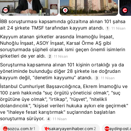
İBB soruşturması kapsamında gözaltına alınan 101 şahsa
ait 24 şirkete TMSF tarafından kayyum atandı.
1
11 Nisan
Kayyum atanan şirketler arasında İmamoğlu İnşaat,
Nuhoğlu İnşaat, ASOY İnşaat, Karsal Örme AŞ gibi
soruşturmada şüpheli olarak ismi geçen önemli isimlerin
şirketleri de yer aldı.
2
11 Nisan
Soruşturma kapsamına alınan 101 kişinin ortaklığı ya da
yönetiminde bulunduğu diğer 28 şirkete ise doğrudan
kayyum değil, “denetim kayyumu” atandı.
3
11 Nisan
İstanbul Cumhuriyet Başsavcılığınca, Ekrem İmamoğlu ve
100 zanlı hakkında "suç örgütü yöneticisi olmak", "suç
örgütüne üye olmak", "irtikap", "rüşvet", "nitelikli
dolandırıcılık", "kişisel verileri hukuka aykırı ele geçirmek"
ve "ihaleye fesat karıştırmak" suçlarından başlatılan
soruşturma sürüyor.
4
11 Nisan
sozcu.com.tr
1
sakaryayenihaber.com
2
aydinpost