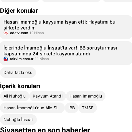
Diğer konular
Hasan İmamoğlu kayyuma isyan etti: Hayatımı bu
şirkete verdim
odatv.com
12 Nisan
İçlerinde İmamoğlu İnşaat'ta var! İBB soruşturması
kapsamında 24 şirkete kayyum atandı
takvim.com.tr
11 Nisan
Daha fazla oku
İçerik konuları
Ali Nuhoğlu
Kayyum Atandi
Hasan İmamoğlu
Hasan İmamoğlu'nun Aile Şirketleri ve Açıklamaları
İBB
TMSF
Nuhoğlu İnşaat
Siyasetten en son haberler