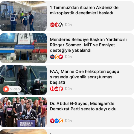
1 Temmuz'dan itibaren Akdeniz'de
mikroplastik denetimleri başladı
Dün
Menderes Belediye Başkan Yardımcısı
Rüzgar Sönmez, MİT ve Emniyet
desteğiyle yakalandı
Dün
FAA, Marine One helikopteri uçuşu
sırasında güvenlik soruşturması
başlattı
Dün
Video
Dr. Abdul El-Sayed, Michigan'de
Demokrat Parti senato adayı oldu
Dün