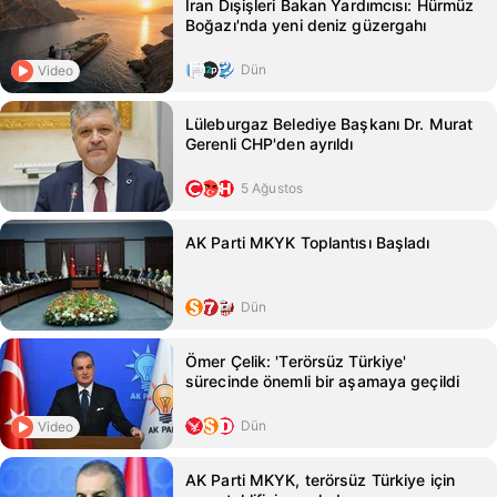
İran Dışişleri Bakan Yardımcısı: Hürmüz
Boğazı'nda yeni deniz güzergahı
Dün
Video
Lüleburgaz Belediye Başkanı Dr. Murat
Gerenli CHP'den ayrıldı
5 Ağustos
AK Parti MKYK Toplantısı Başladı
Dün
Ömer Çelik: 'Terörsüz Türkiye'
sürecinde önemli bir aşamaya geçildi
Dün
Video
AK Parti MKYK, terörsüz Türkiye için