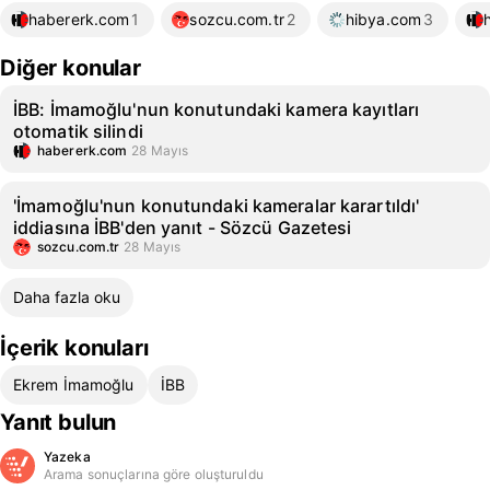
habererk.com
1
sozcu.com.tr
2
hibya.com
3
Diğer konular
İBB: İmamoğlu'nun konutundaki kamera kayıtları
otomatik silindi
habererk.com
28 Mayıs
'İmamoğlu'nun konutundaki kameralar karartıldı'
iddiasına İBB'den yanıt - Sözcü Gazetesi
sozcu.com.tr
28 Mayıs
Daha fazla oku
İçerik konuları
Ekrem İmamoğlu
İBB
Yanıt bulun
Yazeka
Arama sonuçlarına göre oluşturuldu