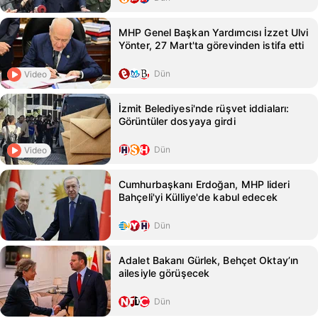
MHP Genel Başkan Yardımcısı İzzet Ulvi
Yönter, 27 Mart'ta görevinden istifa etti
Dün
Video
İzmit Belediyesi'nde rüşvet iddiaları:
Görüntüler dosyaya girdi
Dün
Video
Cumhurbaşkanı Erdoğan, MHP lideri
Bahçeli'yi Külliye'de kabul edecek
Dün
Adalet Bakanı Gürlek, Behçet Oktay’ın
ailesiyle görüşecek
Dün