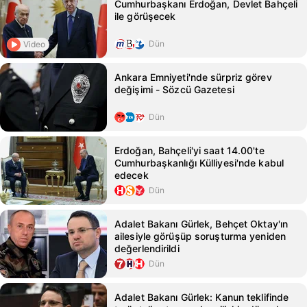
Cumhurbaşkanı Erdoğan, Devlet Bahçeli
ile görüşecek
Dün
Video
Ankara Emniyeti'nde sürpriz görev
değişimi - Sözcü Gazetesi
Dün
Erdoğan, Bahçeli'yi saat 14.00'te
Cumhurbaşkanlığı Külliyesi'nde kabul
edecek
Dün
Adalet Bakanı Gürlek, Behçet Oktay'ın
ailesiyle görüşüp soruşturma yeniden
değerlendirildi
Dün
Adalet Bakanı Gürlek: Kanun teklifinde