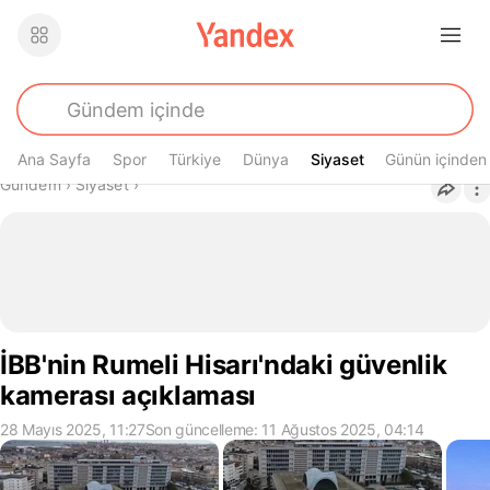
Ana Sayfa
Spor
Türkiye
Dünya
Siyaset
Siyaset
Günün içinden
Buradasın
Gündem
›
Siyaset
›
İBB'nin Rumeli Hisarı'ndaki güvenlik
kamerası açıklaması
28 Mayıs 2025, 11:27
Son güncelleme: 11 Ağustos 2025, 04:14