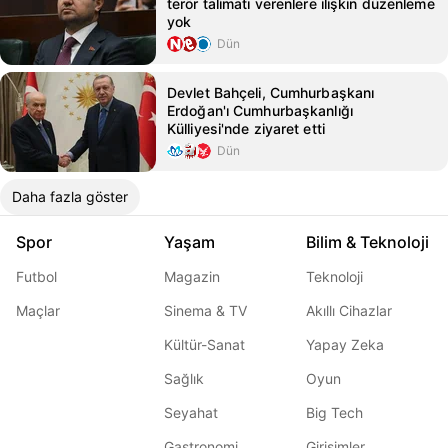
terör talimatı verenlere ilişkin düzenleme
yok
Dün
Devlet Bahçeli, Cumhurbaşkanı
Erdoğan'ı Cumhurbaşkanlığı
Külliyesi'nde ziyaret etti
Dün
Daha fazla göster
Spor
Yaşam
Bilim & Teknoloji
Futbol
Magazin
Teknoloji
Maçlar
Sinema & TV
Akıllı Cihazlar
Kültür-Sanat
Yapay Zeka
Sağlık
Oyun
Seyahat
Big Tech
Gastronomi
Girişimler