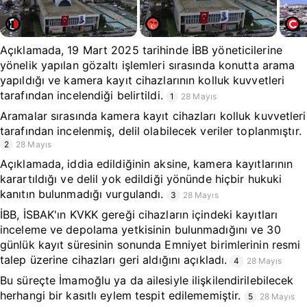
Açıklamada, 19 Mart 2025 tarihinde İBB yöneticilerine
yönelik yapılan gözaltı işlemleri sırasında konutta arama
yapıldığı ve kamera kayıt cihazlarının kolluk kuvvetleri
tarafından incelendiği belirtildi.
1
28 Mayıs
Aramalar sırasında kamera kayıt cihazları kolluk kuvvetleri
tarafından incelenmiş, delil olabilecek veriler toplanmıştır.
2
28 Mayıs
Açıklamada, iddia edildiğinin aksine, kamera kayıtlarının
karartıldığı ve delil yok edildiği yönünde hiçbir hukuki
kanıtın bulunmadığı vurgulandı.
3
28 Mayıs
İBB, İSBAK'ın KVKK gereği cihazların içindeki kayıtları
inceleme ve depolama yetkisinin bulunmadığını ve 30
günlük kayıt süresinin sonunda Emniyet birimlerinin resmi
talep üzerine cihazları geri aldığını açıkladı.
4
28 Mayıs
Bu süreçte İmamoğlu ya da ailesiyle ilişkilendirilebilecek
herhangi bir kasıtlı eylem tespit edilememiştir.
5
28 Mayıs