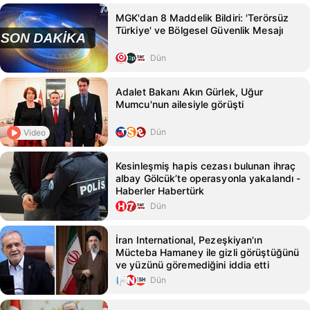
MGK'dan 8 Maddelik Bildiri: 'Terörsüz
Türkiye' ve Bölgesel Güvenlik Mesajı
Dün
Adalet Bakanı Akın Gürlek, Uğur
Mumcu'nun ailesiyle görüşti
Dün
Video
Kesinleşmiş hapis cezası bulunan ihraç
albay Gölcük’te operasyonla yakalandı -
Haberler Habertürk
Dün
İran International, Pezeşkiyan'ın
Mücteba Hamaney ile gizli görüştüğünü
ve yüzünü göremediğini iddia etti
Dün