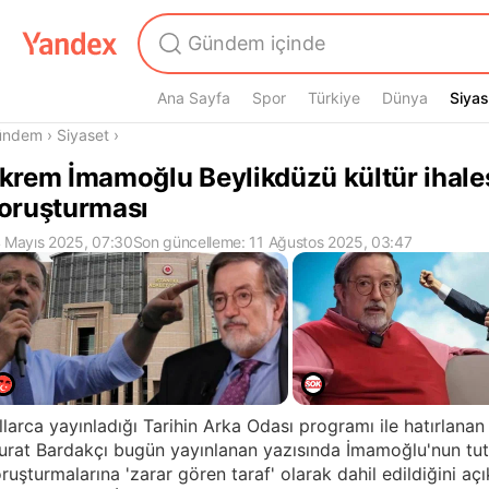
Ana Sayfa
Spor
Türkiye
Dünya
Siyas
Siyas
radasın
ündem
›
Siyaset
›
krem İmamoğlu Beylikdüzü kültür ihale
oruşturması
 Mayıs 2025, 07:30
Son güncelleme: 11 Ağustos 2025, 03:47
llarca yayınladığı Tarihin Arka Odası programı ile hatırlana
rat Bardakçı bugün yayınlanan yazısında İmamoğlu'nun tut
ruşturmalarına 'zarar gören taraf' olarak dahil edildiğini açı