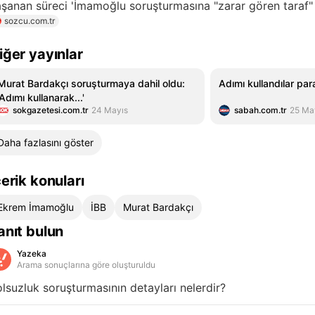
şanan süreci 'İmamoğlu soruşturmasına "zarar gören taraf"
sozcu.com.tr
iğer yayınlar
Murat Bardakçı soruşturmaya dahil oldu:
Adımı kullandılar par
'Adımı kullanarak...'
sokgazetesi.com.tr
24 Mayıs
sabah.com.tr
25 Ma
Daha fazlasını göster
çerik konuları
Ekrem İmamoğlu
İBB
Murat Bardakçı
anıt bulun
Yazeka
Arama sonuçlarına göre oluşturuldu
lsuzluk soruşturmasının detayları nelerdir?