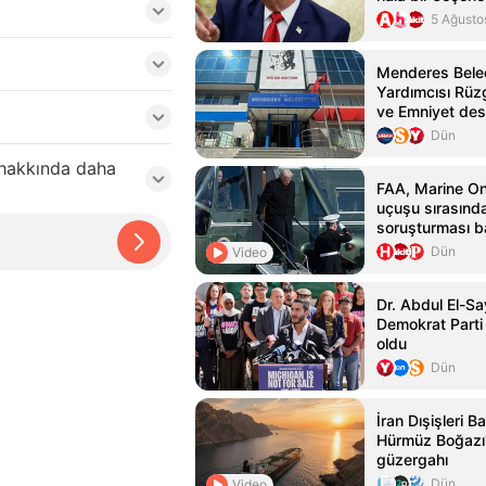
belirtti
5 Ağusto
Menderes Bele
Yardımcısı Rü
ve Emniyet des
yakalandı
Dün
 hakkında daha
FAA, Marine On
uçuşu sırasınd
soruşturması ba
Dün
Video
Dr. Abdul El-S
Demokrat Parti
oldu
Dün
İran Dışişleri B
Hürmüz Boğazı'
güzergahı
Dün
Video