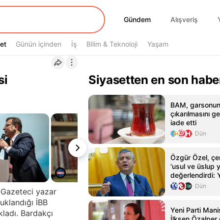
Gündem
Gündem
Alışveriş
et
et
Günün içinden
İş
Bilim & Teknoloji
Yaşam
si
Siyasetten en son habe
BAM, garsonun
çıkarılmasını g
iade etti
Dün
Özgür Özel, çe
'usul ve üslup y
değerlendirdi:
değişiklik yok
Dün
n Gazeteci yazar
uklandığı İBB
Yeni Parti Mani
kladı. Bardakçı
İlksen Özalper 