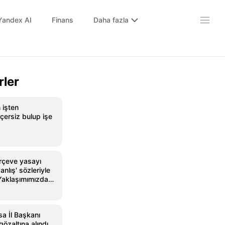
Yandex AI
Finans
Daha fazla
rler
 işten
eçersiz bulup işe
rçeve yasayı
anlış' sözleriyle
 Yaklaşımımızda
sa İl Başkanı
gözaltına alındı