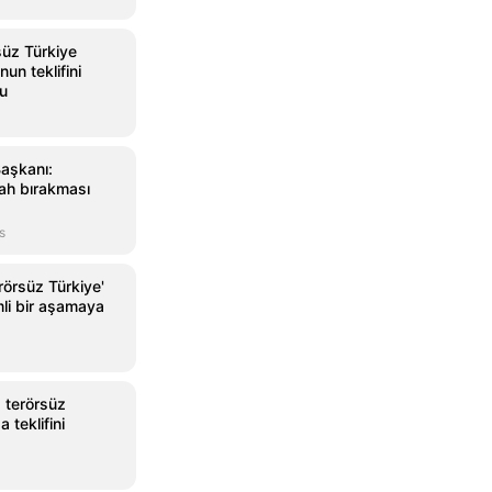
süz Türkiye
n teklifini
u
Başkanı:
lah bırakması
s
rörsüz Türkiye'
li bir aşamaya
 terörsüz
 teklifini