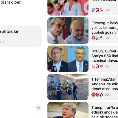
 olarak ben
Dün
Etimesgut Bele
yolsuzluk soru
a aktardılar
şüpheli gözaltı
Dün
yıs
BirGün, Gürsel
Sarı'ya 950 lira
tazminat davası
Dün
1 Temmuz'dan i
Akdeniz'de mik
denetimleri baş
Dün
Trump, İran'la 
ettiğini ancak a
hala bir seçen