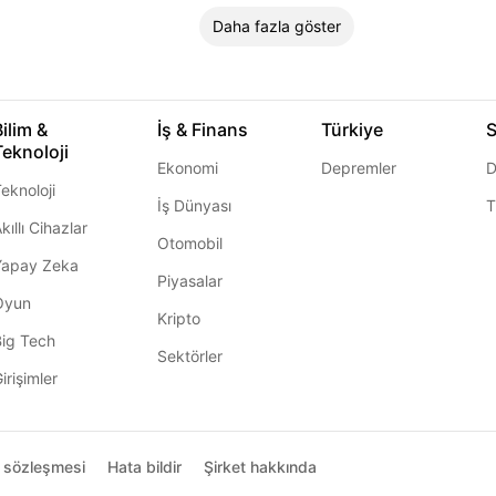
Daha fazla göster
Bilim &
İş & Finans
Türkiye
S
Teknoloji
Ekonomi
Depremler
D
eknoloji
İş Dünyası
T
kıllı Cihazlar
Otomobil
Yapay Zeka
Piyasalar
Oyun
Kripto
Big Tech
Sektörler
irişimler
ı sözleşmesi
Hata bildir
Şirket hakkında