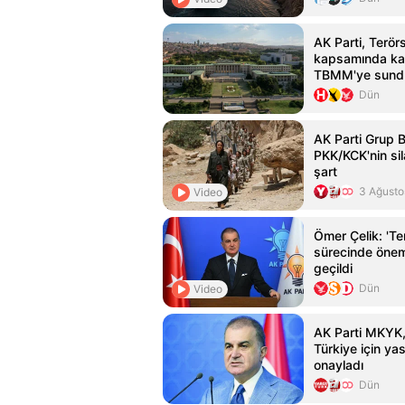
AK Parti, Terör
kapsamında kanu
TBMM'ye sund
Dün
AK Parti Grup 
PKK/KCK'nin si
şart
3 Ağusto
Video
Ömer Çelik: 'Te
sürecinde önem
geçildi
Dün
Video
AK Parti MKYK,
Türkiye için yasa
onayladı
Dün