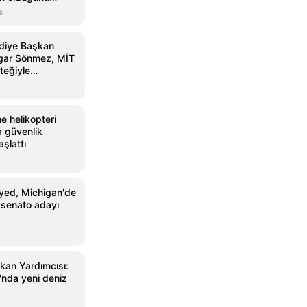
s
diye Başkan
zgar Sönmez, MİT
teğiyle
e helikopteri
a güvenlik
şlattı
ayed, Michigan'de
 senato adayı
akan Yardımcısı:
nda yeni deniz