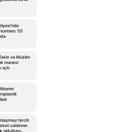
diyesi'nde
şturması: 55
nda
 Tekin ve Müslim
lık manevi
 açtı
tibaren
roplastik
ladı
anlaşmayı tercih
skeri saldırının
ek olduğunu