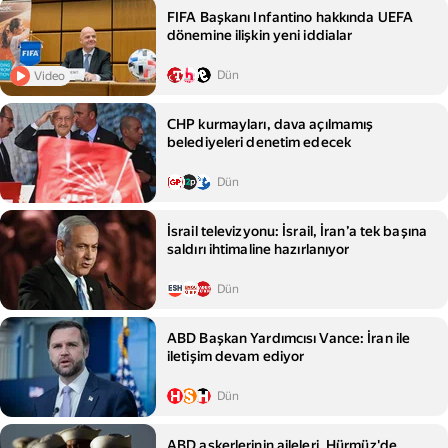
FIFA Başkanı Infantino hakkında UEFA
dönemine ilişkin yeni iddialar
Dün
Video
CHP kurmayları, dava açılmamış
belediyeleri denetim edecek
Dün
İsrail televizyonu: İsrail, İran’a tek başına
saldırı ihtimaline hazırlanıyor
Dün
ABD Başkan Yardımcısı Vance: İran ile
iletişim devam ediyor
Dün
ABD askerlerinin aileleri, Hürmüz'de