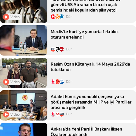
görevli USS Abraham Lincoln uçak
gemisindeki koşullardan şikayetçi
Dün
Video
Meclis'te Kurti'ye yumurta fırlatıldı,
oturum ertelendi
Dün
Rasim Ozan Kütahyalı, 14 Mayıs 2026'da
tutuklandı
Dün
Video
Adalet Komisyonundaki çerçeve yasa
görüşmeleri sırasında MHP ve İyi Partililer
arasında gerginlik
Dün
Video
Ankara'da Yeni Parti İl Başkanı İlksen
Özalper tutuklandı