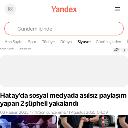
Ana Sayfa
Spor
Türkiye
Dünya
Siyaset
Siyaset
Günün içinden
Buradasın
Gündem
›
Siyaset
›
Hatay'da sosyal medyada asılsız paylaşım
yapan 2 şüpheli yakalandı
03 Haziran 2025, 17:47
Son güncelleme: 11 Ağustos 2025, 04:09