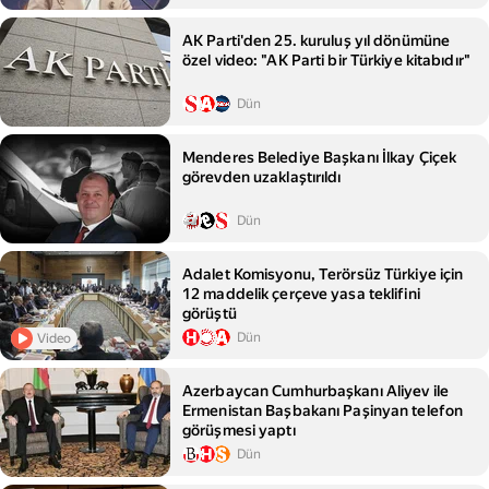
AK Parti'den 25. kuruluş yıl dönümüne
özel video: "AK Parti bir Türkiye kitabıdır"
Dün
Menderes Belediye Başkanı İlkay Çiçek
görevden uzaklaştırıldı
Dün
Adalet Komisyonu, Terörsüz Türkiye için
12 maddelik çerçeve yasa teklifini
görüştü
Dün
Video
Azerbaycan Cumhurbaşkanı Aliyev ile
Ermenistan Başbakanı Paşinyan telefon
görüşmesi yaptı
Dün