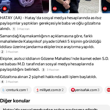
HATAY (AA) - Hatay'da sosyal medya hesaplarında asılsız
paylaşımlar yaptıkları gerekçesiyle baba ve oğlu gözaltına
alındı.
1
3 Haziran
Samandağ Kaymakamlığının açıklamasına göre, farklı
mahallelerde Kalaşnikof piyade tüfekli 5 kişinin görüldüğü
iddiası üzerine jandarma ekiplerince araştırma yapıldı.
2
3 Haziran
Ekipler, asılsız iddianın Gözene Mahallesi'nde ikamet eden S.D.
ve babası M.D. tarafından sosyal medya hesaplarında
paylaşıldığını belirledi.
3
3 Haziran
Gözaltına alınan 2 şüpheli hakkında adli işlem başlatıldı.
4
3 Haziran
cnnturk.com
1
milliyet.com.tr
2
yenisafak.com
3
Diğer konular
Hatay'da sosyal medyadan asılsız paylaşıma gözaltı