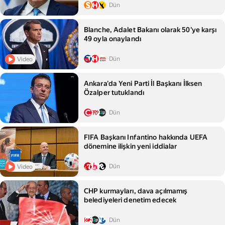
Dün
Blanche, Adalet Bakanı olarak 50'ye karşı
49 oyla onaylandı
Dün
Video
Ankara'da Yeni Parti İl Başkanı İlksen
Özalper tutuklandı
Dün
FIFA Başkanı Infantino hakkında UEFA
dönemine ilişkin yeni iddialar
Dün
Video
CHP kurmayları, dava açılmamış
belediyeleri denetim edecek
Dün