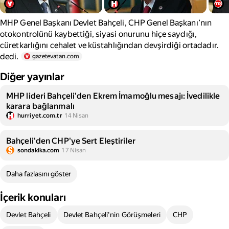
MHP Genel Başkanı Devlet Bahçeli, CHP Genel Başkanı’nın
otokontrolünü kaybettiği, siyasi onurunu hiçe saydığı,
cüretkarlığını cehalet ve küstahlığından devşirdiği ortadadır.
dedi.
gazetevatan.com
Diğer yayınlar
MHP lideri Bahçeli'den Ekrem İmamoğlu mesajı: İvedilikle
karara bağlanmalı
hurriyet.com.tr
14 Nisan
Bahçeli'den CHP'ye Sert Eleştiriler
sondakika.com
17 Nisan
Daha fazlasını göster
İçerik konuları
Devlet Bahçeli
Devlet Bahçeli'nin Görüşmeleri
CHP