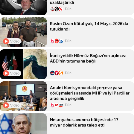
uzaklaştırıldı
Dün
Rasim Ozan Kütahyalı, 14 Mayıs 2026'da
tutuklandı
Dün
Video
İranlı yetkili: Hürmüz Boğazı'nın açılması
ABD'nin tutumuna bağlı
Dün
Video
Adalet Komisyonundaki çerçeve yasa
görüşmeleri sırasında MHP ve İyi Partililer
arasında gerginlik
Dün
Video
Netanyahu savunma bütçesinde 17
milyar dolarlık artış talep etti