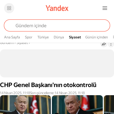
Ana Sayfa
Spor
Türkiye
Dünya
Siyaset
Siyaset
Günün içinden
Buradasın
Gündem
›
Siyaset
›
CHP Genel Başkanı'nın otokontrolü
14 Nisan 2025, 11:18
Son güncelleme: 14 Nisan 2025, 11:18