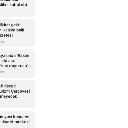
ifini kabul etti
ikkat çekti:
iki isim belli
azetesi
nce
yasında 'Rasim
 iddiası:
 'suç duyurusu'
nce
sü Keçeli:
Turizm Çerçevesi
lemeyecek
in yeni konut ve
k ticaret merkezi