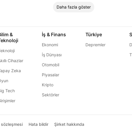
Daha fazla göster
Bilim &
İş & Finans
Türkiye
S
Teknoloji
Ekonomi
Depremler
D
eknoloji
İş Dünyası
T
kıllı Cihazlar
Otomobil
Yapay Zeka
Piyasalar
Oyun
Kripto
Big Tech
Sektörler
irişimler
ı sözleşmesi
Hata bildir
Şirket hakkında