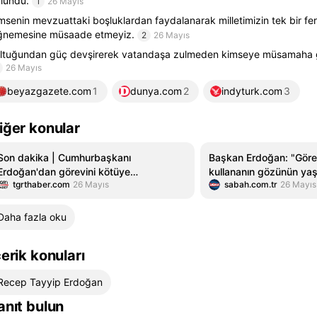
lundu.
1
26 Mayıs
msenin mevzuattaki boşluklardan faydalanarak milletimizin tek bir ferd
ğnemesine müsaade etmeyiz.
2
26 Mayıs
ltuğundan güç devşirerek vatandaşa zulmeden kimseye müsamaha 
26 Mayıs
beyazgazete.com
1
dunya.com
2
indyturk.com
3
iğer konular
Son dakika | Cumhurbaşkanı
Başkan Erdoğan: "Göre
Erdoğan'dan görevini kötüye
kullananın gözünün yaş
tgrthaber.com
26 Mayıs
sabah.com.tr
26 Mayıs
kullananlara net mesaj! 'Gözünün yaşına
Video videosunu izle |
bakmayacağız'
Haberleri
Daha fazla oku
çerik konuları
Recep Tayyip Erdoğan
anıt bulun