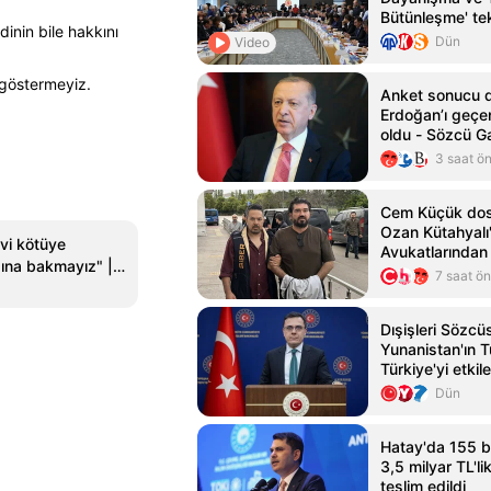
Bütünleşme' tekl
inin bile hakkını
Dün
Video
göstermeyiz.
Anket sonucu d
Erdoğan’ı geçen 
oldu - Sözcü G
3 saat ö
Cem Küçük dos
Ozan Kütahyalı'
vi kötüye
Avukatlarından
ına bakmayız" |
hamlesi
7 saat ö
 Son Dakika
Dışişleri Sözcü
Yunanistan'ın 
Türkiye'yi etki
Dün
Hatay'da 155 b
3,5 milyar TL'li
teslim edildi