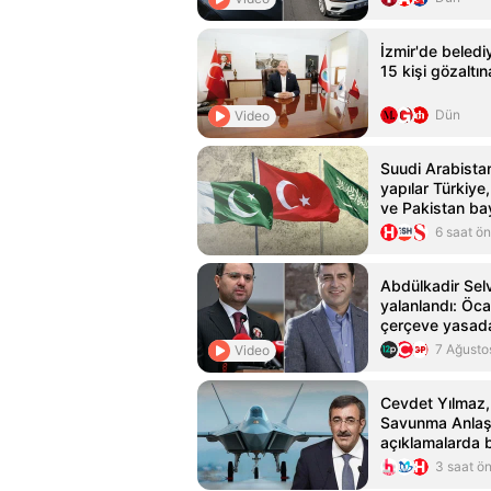
İzmir'de beledi
15 kişi gözaltın
Dün
Video
Suudi Arabista
yapılar Türkiye
ve Pakistan bay
ışıklandırıldı
6 saat ö
Abdülkadir Selvi
yalanlandı: Öc
çerçeve yasad
yararlanamaya
7 Ağusto
Video
Cevdet Yılmaz
Savunma Anlaş
açıklamalarda 
3 saat ö