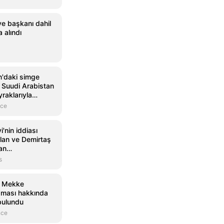
ye başkanı dahil
a alındı
n'daki simge
, Suudi Arabistan
raklarıyla
nce
'nin iddiası
alan ve Demirtaş
an
cak
s
, Mekke
ması hakkında
bulundu
nce