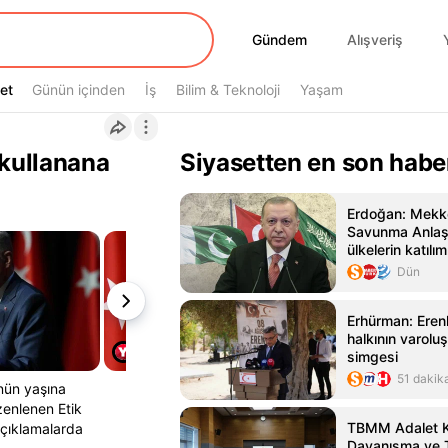
Gündem
Gündem
Alışveriş
et
et
Günün içinden
İş
Bilim & Teknoloji
Yaşam
kullanana
Siyasetten en son habe
Erdoğan: Mekk
Savunma Anlaş
ülkelerin katılım
Dün
Erhürman: Erenk
halkının varolu
simgesi
51 dakik
nün yaşına
enlenen Etik
TBMM Adalet Ko
 açıklamalarda
Dayanışma ve 