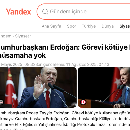
Ana Sayfa
Spor
Türkiye
Dünya
Siyas
Siyas
radasın
ündem
›
Siyaset
›
umhurbaşkanı Erdoğan: Görevi kötüye 
üsamaha yok
 Mayıs 2025, 08:32
Son güncelleme: 11 Ağustos 2025, 04:13
mhurbaşkanı Recep Tayyip Erdoğan: Görevi kötüye kullananın gözü
kmayız Cumhurbaşkanı Erdoğan, Cumhurbaşkanlığı Külliyesi'nde düz
itimi ve Etik Eğiticisi Yetiştirilmesi İşbirliği Protokolü İmza Töreni'nde