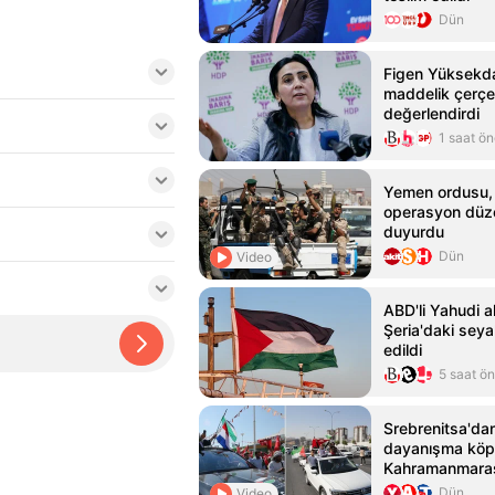
Dün
Figen Yüksekda
maddelik çerçev
değerlendirdi
1 saat ö
Yemen ordusu, 
operasyon düze
duyurdu
Dün
Video
ABD'li Yahudi ak
Şeria'daki seyah
edildi
5 saat ö
Srebrenitsa'dan 
dayanışma köp
Kahramanmaraş
Dün
Video