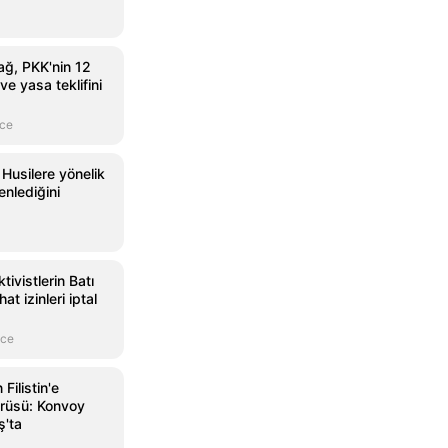
ğ, PKK'nin 12
e yasa teklifini
nce
Husilere yönelik
nlediğini
tivistlerin Batı
at izinleri iptal
nce
Filistin'e
rüsü: Konvoy
'ta