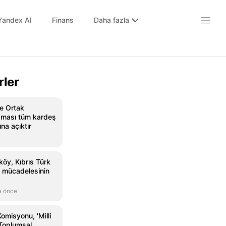
Yandex AI
Finans
Daha fazla
rler
e Ortak
ması tüm kardeş
ına açıktır
öy, Kıbrıs Türk
ş mücadelesinin
a önce
misyonu, 'Milli
Toplumsal