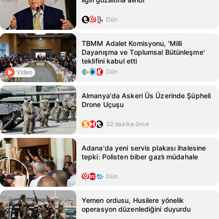
Dün
TBMM Adalet Komisyonu, 'Milli
Dayanışma ve Toplumsal Bütünleşme'
teklifini kabul etti
Dün
Video
Almanya'da Askeri Üs Üzerinde Şüpheli
Drone Uçuşu
32 dakika önce
Adana'da yeni servis plakası ihalesine
tepki: Polisten biber gazlı müdahale
Dün
Yemen ordusu, Husilere yönelik
operasyon düzenlediğini duyurdu