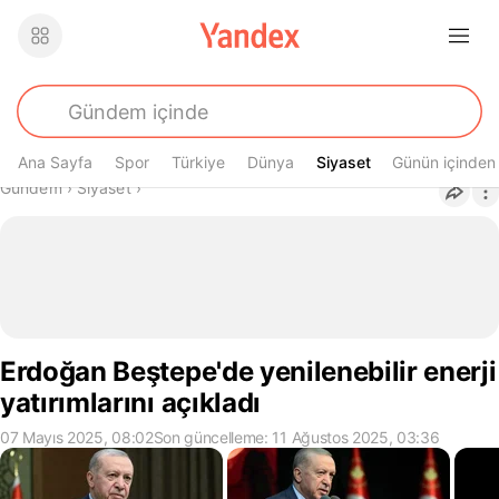
Ana Sayfa
Spor
Türkiye
Dünya
Siyaset
Siyaset
Günün içinden
Buradasın
Gündem
›
Siyaset
›
Erdoğan Beştepe'de yenilenebilir enerji
yatırımlarını açıkladı
07 Mayıs 2025, 08:02
Son güncelleme: 11 Ağustos 2025, 03:36