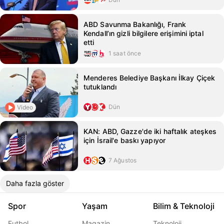
ABD Savunma Bakanlığı, Frank
Kendall’ın gizli bilgilere erişimini iptal
etti
1 saat önce
Menderes Belediye Başkanı İlkay Çiçek
tutuklandı
Dün
Video
KAN: ABD, Gazze'de iki haftalık ateşkes
için İsrail'e baskı yapıyor
7 Ağustos
Daha fazla göster
Spor
Yaşam
Bilim & Teknoloji
Futbol
Magazin
Teknoloji