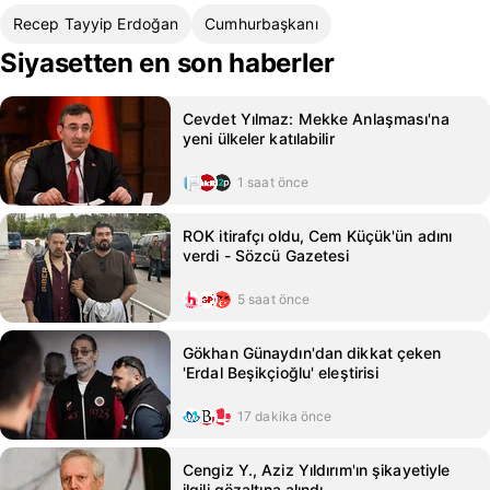
Recep Tayyip Erdoğan
Cumhurbaşkanı
Siyasetten en son haberler
Cevdet Yılmaz: Mekke Anlaşması'na
yeni ülkeler katılabilir
1 saat önce
ROK itirafçı oldu, Cem Küçük'ün adını
verdi - Sözcü Gazetesi
5 saat önce
Gökhan Günaydın'dan dikkat çeken
'Erdal Beşikçioğlu' eleştirisi
17 dakika önce
Cengiz Y., Aziz Yıldırım'ın şikayetiyle
ilgili gözaltına alındı