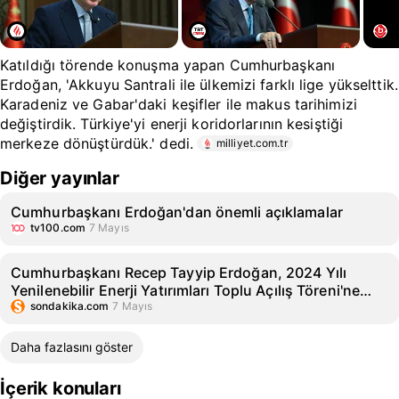
Katıldığı törende konuşma yapan Cumhurbaşkanı
Erdoğan, 'Akkuyu Santrali ile ülkemizi farklı lige yükselttik.
Karadeniz ve Gabar'daki keşifler ile makus tarihimizi
değiştirdik. Türkiye'yi enerji koridorlarının kesiştiği
merkeze dönüştürdük.' dedi.
milliyet.com.tr
Diğer yayınlar
Cumhurbaşkanı Erdoğan'dan önemli açıklamalar
tv100.com
7 Mayıs
Cumhurbaşkanı Recep Tayyip Erdoğan, 2024 Yılı
Yenilenebilir Enerji Yatırımları Toplu Açılış Töreni'ne
katıldı
sondakika.com
7 Mayıs
Daha fazlasını göster
İçerik konuları