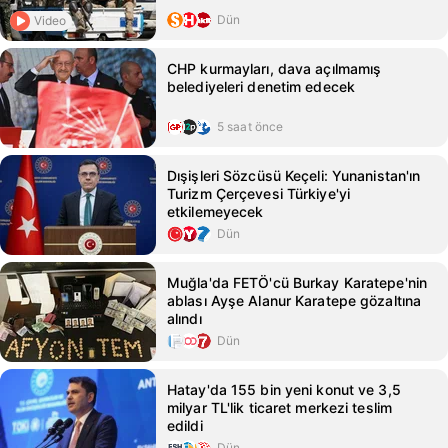
Dün
Video
CHP kurmayları, dava açılmamış
belediyeleri denetim edecek
5 saat önce
Dışişleri Sözcüsü Keçeli: Yunanistan'ın
Turizm Çerçevesi Türkiye'yi
etkilemeyecek
Dün
Muğla'da FETÖ'cü Burkay Karatepe'nin
ablası Ayşe Alanur Karatepe gözaltına
alındı
Dün
Hatay'da 155 bin yeni konut ve 3,5
milyar TL'lik ticaret merkezi teslim
edildi
Dün