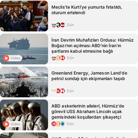
Meclis'te Kurti'ye yumurta fırlatıldı,
oturum ertelendi
Dün
İran Devrim Muhafızları Ordusu: Hürmüz
Boğazı'nın açılması ABD'nin İran'ın
şartlarını kabul etmesine bağlı
Dün
Video
Greenland Energy, Jameson Land'de
petrol sondajı için ekipmanları taşıdı
Dün
ABD askerlerinin aileleri, Hürmüz'de
görevli USS Abraham Lincoln uçak
gemisindeki koşullardan şikayetçi
Dün
Video