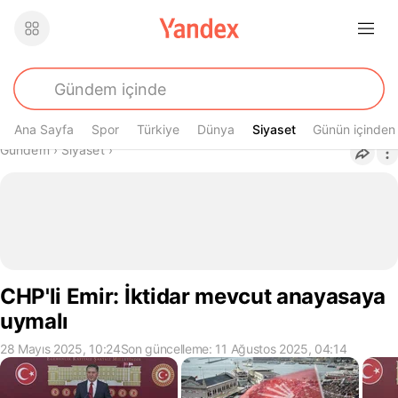
Ana Sayfa
Spor
Türkiye
Dünya
Siyaset
Siyaset
Günün içinden
Buradasın
Gündem
›
Siyaset
›
CHP'li Emir: İktidar mevcut anayasaya
uymalı
28 Mayıs 2025, 10:24
Son güncelleme: 11 Ağustos 2025, 04:14