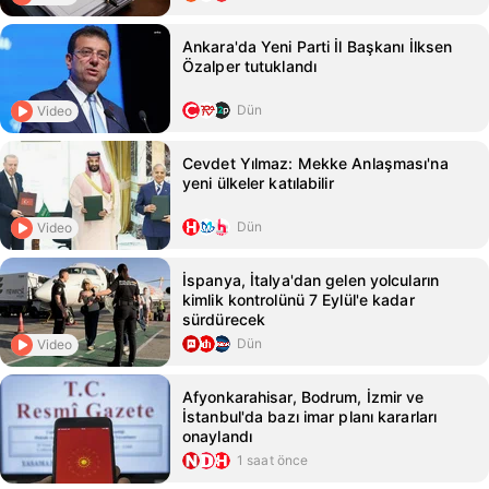
Ankara'da Yeni Parti İl Başkanı İlksen
Özalper tutuklandı
Dün
Video
Cevdet Yılmaz: Mekke Anlaşması'na
yeni ülkeler katılabilir
Dün
Video
İspanya, İtalya'dan gelen yolcuların
kimlik kontrolünü 7 Eylül'e kadar
sürdürecek
Dün
Video
Afyonkarahisar, Bodrum, İzmir ve
İstanbul'da bazı imar planı kararları
onaylandı
1 saat önce