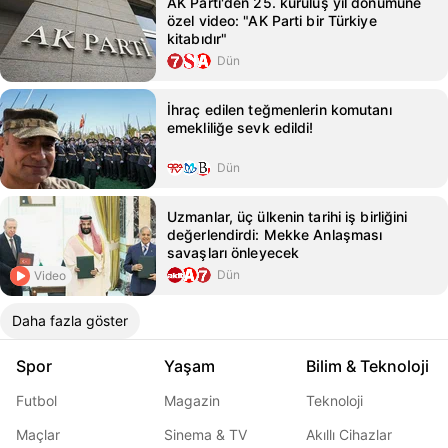
AK Parti'den 25. kuruluş yıl dönümüne
özel video: "AK Parti bir Türkiye
kitabıdır"
Dün
İhraç edilen teğmenlerin komutanı
emekliliğe sevk edildi!
Dün
Uzmanlar, üç ülkenin tarihi iş birliğini
değerlendirdi: Mekke Anlaşması
savaşları önleyecek
Dün
Video
Daha fazla göster
Spor
Yaşam
Bilim & Teknoloji
Futbol
Magazin
Teknoloji
Maçlar
Sinema & TV
Akıllı Cihazlar