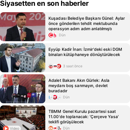
Siyasetten en son haberler
Kuşadası Belediye Başkanı Günel: Aylar
önce gönderilen tehdit mektubunda
operasyon adım adım anlatılmıştı
Dün
Eyyüp Kadir İnan: İzmir'deki eski DGM
binaları kütüphaneye dönüştürülecek
3 saat önce
Adalet Bakanı Akın Gürlek: Asla
meydanı boş sanmayın, devlet
buradadır
Dün
TBMM Genel Kurulu pazartesi saat
11.00'de toplanacak: 'Çerçeve Yasa'
teklifi görüşülecek
Dün
Video