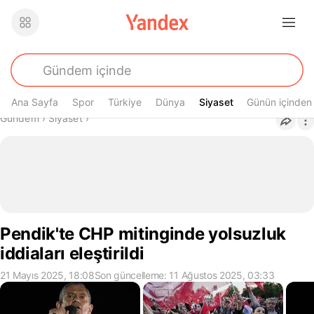
Ana Sayfa
Spor
Türkiye
Dünya
Siyaset
Siyaset
Günün içinden
Buradasın
Gündem
›
Siyaset
›
Pendik'te CHP mitinginde yolsuzluk
iddiaları eleştirildi
21 Mayıs 2025, 18:08
Son güncelleme: 11 Ağustos 2025, 03:33