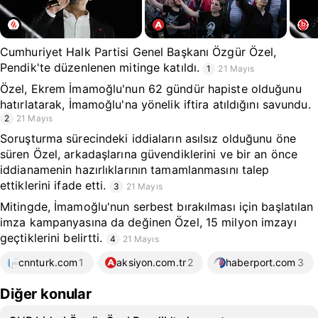
Cumhuriyet Halk Partisi Genel Başkanı Özgür Özel,
Pendik'te düzenlenen mitinge katıldı.
1
21 Mayıs
Özel, Ekrem İmamoğlu'nun 62 gündür hapiste olduğunu
hatırlatarak, İmamoğlu'na yönelik iftira atıldığını savundu.
2
21 Mayıs
Soruşturma sürecindeki iddiaların asılsız olduğunu öne
süren Özel, arkadaşlarına güvendiklerini ve bir an önce
iddianamenin hazırlıklarının tamamlanmasını talep
ettiklerini ifade etti.
3
21 Mayıs
Mitingde, İmamoğlu'nun serbest bırakılması için başlatılan
imza kampanyasına da değinen Özel, 15 milyon imzayı
geçtiklerini belirtti.
4
21 Mayıs
cnnturk.com
1
aksiyon.com.tr
2
haberport.com
3
Diğer konular