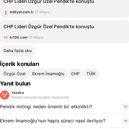
CHP Lideri Özgür Özel Pendik'te konuştu
milliyet.com.tr
21 Mayıs
CHP Lideri Özgür Özel Pendik'te konuştu
tv100.com
21 Mayıs
Daha fazla oku
İçerik konuları
Özgür Özel
Ekrem İmamoğlu
CHP
TÜİK
Yanıt bulun
Yazeka
Arama sonuçlarına göre oluşturuldu
Pendik mitingi neden önemli bir etkinlikti?
Ekrem İmamoğlu'nun hapis süreci nasıl ilerliyor?