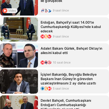
ile görüşecek
9 saat önce
Video
Erdoğan, Bahçeli'yi saat 14.00'te
Cumhurbaşkanlığı Külliyesi'nde kabul
edecek
9 saat önce
Adalet Bakanı Gürlek, Behçet Oktay'ın
ailesini kabul etti
10 saat önce
İçişleri Bakanlığı, Beyoğlu Belediye
Başkanı İnan Güney'in görevden
uzaklaştırılmasını 2 ay daha uzattı
5 saat önce
Devlet Bahçeli, Cumhurbaşkanı
Erdoğan'ı Cumhurbaşkanlığı