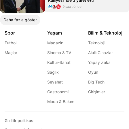
Külliyesi'nde ziyaret etti
9 saat önce
Daha fazla göster
Spor
Yaşam
Bilim & Teknoloji
Futbol
Magazin
Teknoloji
Maçlar
Sinema & TV
Akıllı Cihazlar
Kültür-Sanat
Yapay Zeka
Sağlık
Oyun
Seyahat
Big Tech
Gastronomi
Girişimler
Moda & Bakım
Gizlilik politikası