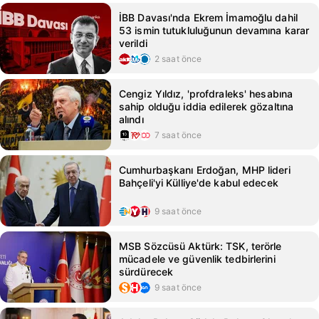
İBB Davası'nda Ekrem İmamoğlu dahil
53 ismin tutukluluğunun devamına karar
verildi
2 saat önce
Cengiz Yıldız, 'profdraleks' hesabına
sahip olduğu iddia edilerek gözaltına
alındı
7 saat önce
Cumhurbaşkanı Erdoğan, MHP lideri
Bahçeli'yi Külliye'de kabul edecek
9 saat önce
MSB Sözcüsü Aktürk: TSK, terörle
mücadele ve güvenlik tedbirlerini
sürdürecek
9 saat önce