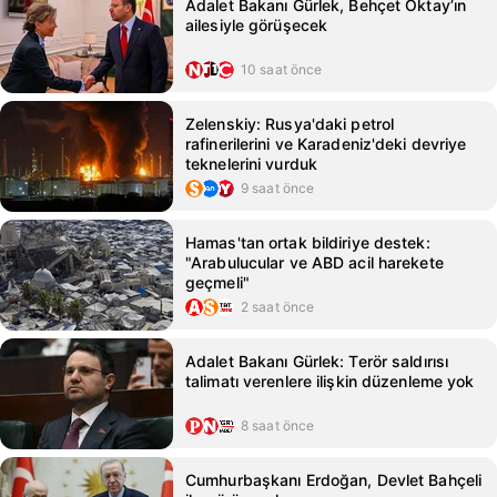
Adalet Bakanı Gürlek, Behçet Oktay’ın
ailesiyle görüşecek
10 saat önce
Zelenskiy: Rusya'daki petrol
rafinerilerini ve Karadeniz'deki devriye
teknelerini vurduk
9 saat önce
Hamas'tan ortak bildiriye destek:
"Arabulucular ve ABD acil harekete
geçmeli"
2 saat önce
Adalet Bakanı Gürlek: Terör saldırısı
talimatı verenlere ilişkin düzenleme yok
8 saat önce
Cumhurbaşkanı Erdoğan, Devlet Bahçeli