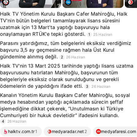
Halk TV Yönetim Kurulu Başkanı Cafer Mahiroğlu, Halk
TV'nin bütün belgeleri tamamlayarak lisans süresini
uzatmak için 13 Mart'ta yaptığı başvuruyu hala
onaylamayan RTÜK'e tepki gösterdi.
1
25 Haziran
Parasını yatırdığımız, tüm belgelerini eksiksiz verdiğimiz
başvuru 3,5 ay geçmesine rağmen hala Üst Kurul
gündemine alınmış değil.
2
26 Haziran
Halk TV'nin 13 Mart 2025 tarihinde yaptığı lisans uzatma
başvurusunu hatırlatan Mahiroğlu, başvurunun tüm
belgeleriyle eksiksiz olarak sunulduğunu ve gerekli
ödemelerin de yapıldığını ifade etti.
3
26 Haziran
Kanalın Yönetim Kurulu Başkanı Cafer Mahiroğlu, sosyal
medya hesabından yaptığı açıklamada sürecin şeffaf
işlemediğine dikkat çekerek, “Unutulmasın ki Türkiye
Cumhuriyeti bir hukuk devletidir” ifadesini kullandı.
4
26 Haziran
halktv.com.tr
1
medyaradar.net
2
medyafaresi.com