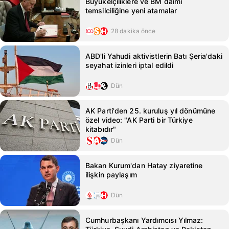
Büyükelçiliklere ve BM daimi
temsilciliğine yeni atamalar
28 dakika önce
ABD'li Yahudi aktivistlerin Batı Şeria'daki
seyahat izinleri iptal edildi
Dün
AK Parti'den 25. kuruluş yıl dönümüne
özel video: "AK Parti bir Türkiye
kitabıdır"
Dün
Bakan Kurum'dan Hatay ziyaretine
ilişkin paylaşım
Dün
Cumhurbaşkanı Yardımcısı Yılmaz: