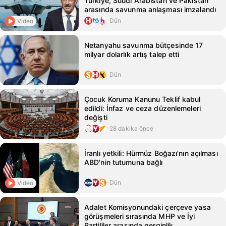
Türkiye, Suudi Arabistan ve Pakistan
arasında savunma anlaşması imzalandı
Dün
Video
Netanyahu savunma bütçesinde 17
milyar dolarlık artış talep etti
Dün
Çocuk Koruma Kanunu Teklif kabul
edildi: İnfaz ve ceza düzenlemeleri
değişti
28 dakika önce
İranlı yetkili: Hürmüz Boğazı'nın açılması
ABD'nin tutumuna bağlı
Dün
Video
Adalet Komisyonundaki çerçeve yasa
görüşmeleri sırasında MHP ve İyi
Partililer arasında gerginlik