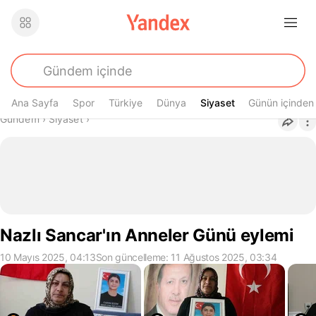
Ana Sayfa
Spor
Türkiye
Dünya
Siyaset
Siyaset
Günün içinden
Buradasın
Gündem
›
Siyaset
›
Nazlı Sancar'ın Anneler Günü eylemi
10 Mayıs 2025, 04:13
Son güncelleme: 11 Ağustos 2025, 03:34