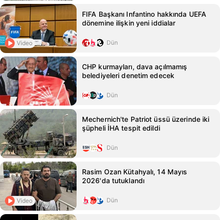
FIFA Başkanı Infantino hakkında UEFA
dönemine ilişkin yeni iddialar
Dün
Video
CHP kurmayları, dava açılmamış
belediyeleri denetim edecek
Dün
Mechernich'te Patriot üssü üzerinde iki
şüpheli İHA tespit edildi
Dün
Rasim Ozan Kütahyalı, 14 Mayıs
2026'da tutuklandı
Dün
Video