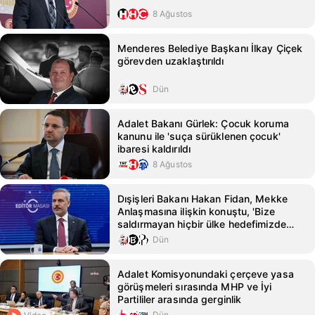
8 Ağustos
Menderes Belediye Başkanı İlkay Çiçek
görevden uzaklaştırıldı
Dün
Adalet Bakanı Gürlek: Çocuk koruma
kanunu ile 'suça sürüklenen çocuk'
ibaresi kaldırıldı
8 Ağustos
Dışişleri Bakanı Hakan Fidan, Mekke
Anlaşmasına ilişkin konuştu, 'Bize
saldırmayan hiçbir ülke hedefimizde
değil' dedi
Dün
Adalet Komisyonundaki çerçeve yasa
görüşmeleri sırasında MHP ve İyi
Partililer arasında gerginlik
Dün