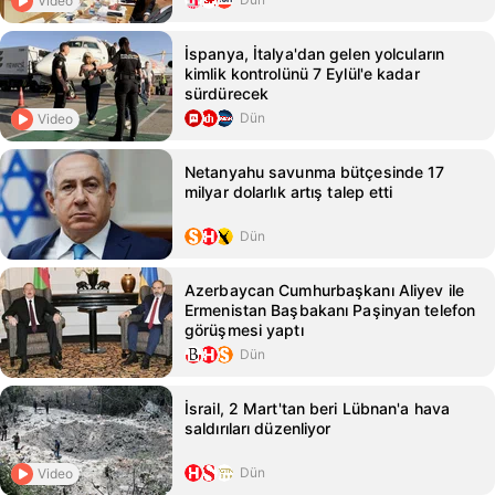
Video
İspanya, İtalya'dan gelen yolcuların
kimlik kontrolünü 7 Eylül'e kadar
sürdürecek
Dün
Video
Netanyahu savunma bütçesinde 17
milyar dolarlık artış talep etti
Dün
Azerbaycan Cumhurbaşkanı Aliyev ile
Ermenistan Başbakanı Paşinyan telefon
görüşmesi yaptı
Dün
İsrail, 2 Mart'tan beri Lübnan'a hava
saldırıları düzenliyor
Dün
Video